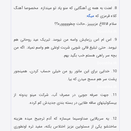
Doostiha.IR
8. لعنت به همه ی آهنگایی که منو یاد تو میندازه. مخصوصا آهنگ
کلاه قرمزی که
میگه
:
سلام الاااااغ عزییییز…حالت چطوووووره؟؟
Doostiha.IR
9. اس ام اس رزمایش واسه من نیومد. تبریک عید روحانی هم
نیومد. حتی تبلیغ قالی شویی شربت اوغلی هم واسم نمیاد. اگه من
بچه سر راهی هستم خب بگید بهم.
Doostiha.IR
10. خدایی برای این مانور رو من خیلی حساب کردن، همینجور
پشت سر هم مسج میدن که بیا.
Doostiha.IR
11. جهت صرفه جویی در مصرف آب، شرکت مینو یدونه از
بیسکوئیتهای ساقه طلایی در بسته بندی جدیدش کم کرده.
Doostiha.IR
12. یه سریالایی صداوسیما میسازه که آدم ترجیح میده هزینه
ساختشو یکی از مسئولین عزیز اختلاس بکنه، مفید تره اونطوری