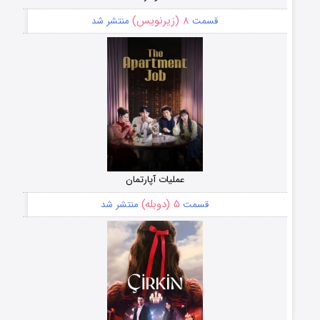
۸ (زیرنویس)
قسمت
منتشر شد
عملیات آپارتمان
۵ (دوبله)
قسمت
منتشر شد