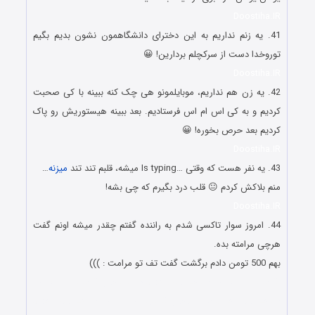
Doostiha.IR
41. یه زنم نداریم به این دخترای دانشگاهمون نشون بدیم بگیم
توروخدا دست از سرکچلم بردارین! 😀
Doostiha.IR
42. یه زن هم نداریم، موبایلمونو هی چک کنه ببینه با کی صحبت
کردیم و به کی اس ام اس فرستادیم. بعد ببینه هیستوریش رو پاک
کردیم بعد حرص بخوره! 😀
Doostiha.IR
43. یه نفر هست که وقتی …Is typing میشه، قلبم تند تند
میزنه
…
منم بلاکش کردم 😐 قلب درد بگیرم که چی بشه!
Doostiha.IR
44. امروز سوار تاکسی شدم به راننده گفتم چقدر میشه اونم گفت
هرچی مرامته بده.
بهم 500 تومن دادم برگشت گفت تف تو مرامت : )))
گلچین اس ام اس شوخی های خنده دار و باحال گلچین اس ام اس
شوخی های خنده دار و باحال گلچین اس ام اس شوخی های خنده