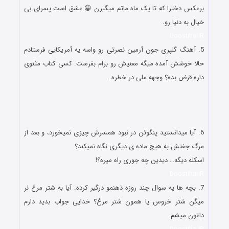
برعکس دخترا که تا یک ماه ماتم میگیرن 😀 عشق است پسرای بی
خیال به دنیا رو.
Doostiha.IR
5. آهنگ گلپری جون آرمین نصرتی رو واسه یه آمریکایی فرستادم
حالا خوشش آمده میگه معنیش رو برام بفرست. کسی کتاب مثنوی
داره قرض بده؟ وجهه ملی در خطره.
گلچین اس ام اس شوخی های خنده دار و باحال گلچین اس ام اس
شوخی های خنده دار و باحال گلچین اس ام اس شوخی های خنده
دار و باحال
6. آیا میدانستید پنگوئن در نبود همسرش چیزی نمیخورد، و بعد از
مرگ جفتش به هیچ ماده ی دیگری نگاه نمیکند؟
اسکله دیگه… دیدین چه جوری راه میره؟!
Doostiha.IR
7. بچه ها یه سوال چند روزه ذهنمو درگیر کرده. آیا به شتر مرغ نر
میگن شتر خروس یا همون شتر مرغ؟ خدایی جواب بدید دارم
داغون میشم.