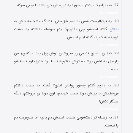
27. به بالزامیک بیشتر میخوره یه دوره تاریخی باشه تا نوعی سرکه.
Doostiha.IR
28. یه فوتبالیست هس به اسم شژزسنی. قشنگ مشخصه ننش به
باباش
گفته اسمشو چی بذاریم؟ اینم حوصله نداشته یه مشت
کوبیده به کیبرد، گفته اینم اسمش.
Doostiha.IR
29. دیدین لباسای قدیمی رو میپوشین توش پول پیدا میکنین؟ من
پارسال یه لباس پوشیدم توش دفترچه قسط بود هنوز دارم قسطاشو
میدم.
Doostiha.IR
30. به داییم گفتم چجور پولدار شدی؟ گفت: یه سیب داشتم
فروختمش با پولش دوتا سیب خریدم، اون دوتا رو فروختم، دیگه
سیگار نکش!
Doostiha.IR
31. یه وسیله تو دستشویی هست اسمش دم پاییه اما هیچوقت دم
پا نیست.