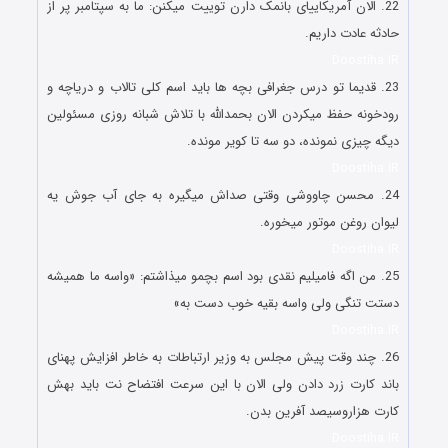
22. الان آمریکاییای بانمک دارن توییت میکنن: ما به سپتامبر پر از
حادثه عادت داریم.
Doostiha.IR
23. قدیما تو درس جغرافی بچه ها باید اسم کلی تالاب و دریاچه و
رودخونه حفظ میکردن الان بحمدالله با تلاش شبانه روزی مسئولین
دیگه چیزی نمونده، دو سه تا کویر مونده.
Doostiha.IR
24. محسن چاووشی وقتی صداش میگیره به جای آب جوش یه
لیوان روغن موتور میخوره.
Doostiha.IR
25. من اگه فامیلیم نقدی بود اسم بچمو میذاشتم: «واسه ما همیشه
دستت تنگی ولی واسه بقیه خوب دست به»
Doostiha.IR
26. چند وقت پیش مجلس به وزیر ارتباطات به خاطر افزایش پهنای
باند کارت زرد دادن ولی الان با این سرعت افتضاح نت باید بهش
کارت هزاروسیصد آفرین بدن.
Doostiha.IR