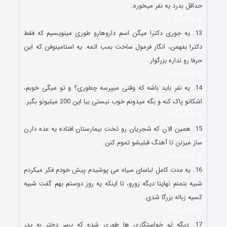
حداقل بدرد یه نفر میخوره.
Doostiha.IR
13. یه جوری دکترا میگن اسم داروهارو طوری مینویسیم که فقط
دکترا بفهمن، انگار فرمول ساخت بمب اتمه. یه استامینوفن که این
حرفا رو نداره بزرگوار.
Doostiha.IR
14. یه نفر باید باشه که وقتی میپرسه چطوری؟ و تو میگی خوبم،
اشکاتو پاک کنه و بگه میدونم خوب نیستی بیا این 200 میلیونو بگیر.
Doostiha.IR
15. همین الان که شجریان رو تخت بیمارستان افتاده یه عده دارن
ساز میزنن تا آهنگ قبلیشو تموم کنن.
Doostiha.IR
16. یه مدت کامل لباسای سیاه می پوشیدم پیش خودم فکر میکردم
شبیه بتمنم نهایتا دیگه زورو، تا اینکه یه روز دوستم بهم گفت شبیه
کسیه زباله بزرگا شدی.
Doostiha.IR
17. دیگه تو خواستگاری ها طوری شده که پسر دختر به پدر