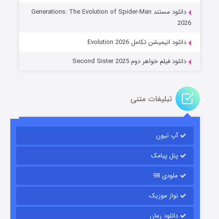
جادوگری در مغولستان
دانلود مستند Generations: The Evolution of Spider-Man
۱۴ (زیرنویس)
قسمت
منتشر شد
2026
دانلود انیمیشن تکامل Evolution 2026
دانلود فیلم خواهر دوم Second Sister 2025
تبلیغات متنی
باب اسفنجی فصل ۱۷
آپ تیون
۶ (زیرنویس)
قسمت
منتشر شد
پنل پیامک
ملودی 98
نواز موزیک
دانلود رمان