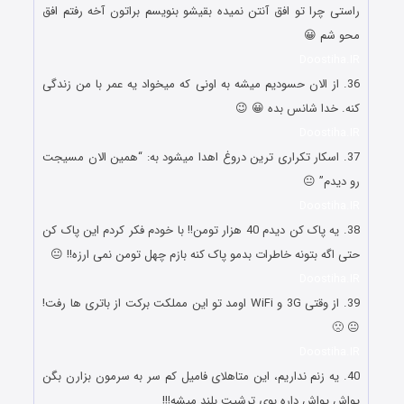
راستی چرا تو افق آنتن نمیده بقیشو بنویسم براتون آخه رفتم افق
محو شم 😀
Doostiha.IR
36. از الان حسودیم میشه به اونی که میخواد یه عمر با من زندگی
کنه. خدا شانس بده 😀 😉
Doostiha.IR
37. اسکار تکراری ترین دروغ اهدا میشود به: “همین الان مسیجت
رو دیدم” 😐
Doostiha.IR
38. یه پاک کن دیدم 40 هزار تومن!! با خودم فکر کردم این پاک کن
حتی اگه بتونه خاطرات بدمو پاک کنه بازم چهل تومن نمی ارزه!! 😐
Doostiha.IR
39. از وقتی 3G و WiFi اومد تو این مملکت برکت از باتری ها رفت!
😐 🙁
Doostiha.IR
40. یه زنم نداریم، این متاهلای فامیل کم سر به سرمون بزارن بگن
یواش یواش داره بوی ترشیت بلند میشه!!!