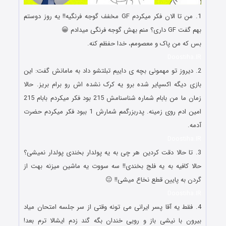
1. من تا الان فکر میکردم GF مخفف گوجه فرنگیه!! یه روز دوستم
بهم گفت GF داری؟ منم بهش گوجه فرنگی میدادم 😀
بس که من پاک و معصومم، خدا حفظم کنه.
Doostiha.IR
2. دیروز تو مهمونی بچه ی داییم تبلتشو داد به مامانش گفت: این
بازی دیگه اکسپایر شده برو یه کرک نشده اش رو برام بریز. حالا
زمان ما من بابام شماره شناسنامش 215 بود فکر میکردم بابام 215
امین ادم روی زمینه. پدربزرگمم شمارش 1 ببود فکر میکردم حضرت
آدمه.
Doostiha.IR
3. تا حالا دقت کردین هر چی به یه پولدار بخندی پولدار نمیشی؟
حالا کافیه به یه فلج بخندی!! سه سووت یه ماشین میزنه بهت از
گردن به پایین قطع نخاع میشی!! 😐
Doostiha.IR
4. فقط یه آقا پسر ایرانی می تونه وقتی از سر جلسه امتحان میاد
بیرون با نیشی باز و رویی خندان بگه گند زدم ایشالا ترم بعد!