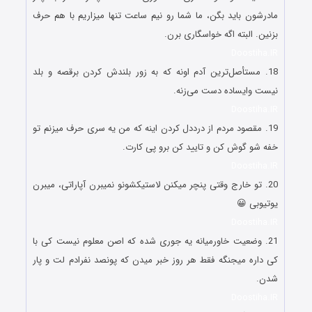
مادرشون باید بگن، ما شما رو نیم ساعت تنها میزاریم با هم حرف
بزنین. البته اگه خواسگاری برن.
Doostiha.IR
18. مستأصل‌ترین آدم اونه که به زور بلندش کردن برقصه و بلد
نیست وایساده دست می‌زنه.
Doostiha.IR
19. مقصود مردم از درددل کردن اینه که من یه سری حرف میزنم تو
خفه شو گوش کن و تایید کن برو پی کارت.
Doostiha.IR
20. تو خارج وقتی پنچر میکنن لاستیکشونو نمیبرن آپاراتی، میبرن
یوتیوبی 😀
Doostiha.IR
21. وضعیت خاورمیانه یه جوری شده که اصن معلوم نیست کی با
کی داره میجنگه فقط هر روز خبر میدن که پونصد نفرادم لت و پار
شدن.
Doostiha.IR