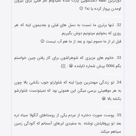
دورترین نقطه دستشویی پارک شده نمیدونم نفر قبلی برای بیرون
اومدن پرواز کرده یا نه؟ 😐
Doostiha.IR
32. تنها برتری ما نسبت به نسل های قبلی و بعدیمون اینه که هر
روزی که بخوایم میتونیم دوش بگیریم.
قبل تر از ما حموم نبود و بعد از ما هم آب نیست 😉
Doostiha.IR
33. خانوم های عزیزی که شوهراشون برای کار رفتن چین خواستم
بگم 0066 پیش شماره تایلنده 😀 : )))
Doostiha.IR
34. تو زندگی مهمترین چیزا اینه که شلوارتو خوب بکشی بالا چون
به هر موقعیتی برسی میگن این همونی بود که نمیتونست شلوارشو
بکشه بالا 😀
Doostiha.IR
35. پوست صورت دختره از مردم یکی از روستاهای آنگولا سیاه تره
بعد تو پروفایلش نوشته. به سفیدی ابرهای آسمانم که آلودگی زمین
سیاهم میکند.