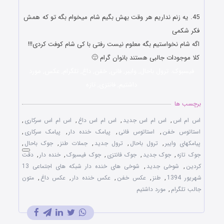
دار و باحال
45. یه زنم نداریم هر وقت بهش بگیم شام میخوام بگه تو که همش
فکر شکمی
اگه شام نخواستیم بگه معلوم نیست رفتی با کی شام کوفت کردی!!!
کلا موجودات جالبی هستند بانوان گرام 🙂
فیسبوک. ترول باحال, وایبر, فانی, خفن, داغ, تلگرام, عکس, مورد
داشتیم, فانتزی, تازه
برچسب ها
اس ام اس
,
اس ام اس جدید
,
اس ام اس داغ
,
اس ام اس سرکاری
,
استاتوس خفن
,
استاتوس فانی
,
پیامک خنده دار
,
پیامک سرکاری
,
پیامکهای وایبر
,
ترول باحال
,
ترول جدید
,
جملات طنز
,
جوک باحال
,
جوک تازه
,
جوک جدید
,
جوک فانتزی
,
جوک فیسبوک
,
خنده دار
,
دقت
کردین
,
شوخی جدید
,
شوخی های خنده دار شبکه های اجتماعی 13
شهریور 1394
,
طنز
,
عکس خفن
,
عکس خنده دار
,
عکس داغ
,
متون
جالب تلگرام
,
مورد داشتیم