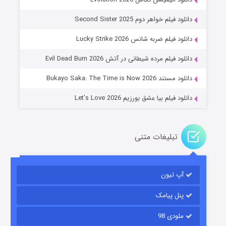
دانلود فیلم خواهر دوم Second Sister 2025
جادوگری در مغولستان
دانلود فیلم ضربه شانس Lucky Strike 2026
۱۴ (زیرنویس)
قسمت
منتشر شد
دانلود فیلم مرده شیطانی در آتش Evil Dead Burn 2026
دانلود مستند Bukayo Saka: The Time is Now 2026
دانلود فیلم بیا عشق بورزیم Let’s Love 2026
تبلیغات متنی
باب اسفنجی فصل ۱۷
آپ تیون
۶ (زیرنویس)
قسمت
منتشر شد
پنل پیامک
ملودی 98