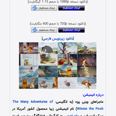
(دانلود نسخه 1080p با حجم 1.13 گیگابایت)
(دانلود نسخه 720p با حجم 600 مگابایت)
[
دانلود زیرنویس فارسی
]
درباره انیمیشن:
ماجراهای وینی پوه (به انگلیسی:
The Many Adventures of
Winnie the Pooh
) نام انیمیشنی زیبا محصول کشور آمریکا در
سبک انیمیشن و
ماجراجویی
به کارگردانی فولفگانگ ریدرمن است