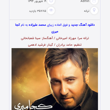
Admin
۱۹ شهریور ۱۳۹۴
ترانه
۳۵۷۸۵ بازدید
دانلود آهنگ جدید
و فوق العاده زیبای
محمد علیزاده
به نام
کجا
میری
ترانه سرا: مهرزاد امیرخانی / آهنگساز: سینا شعبانخانی
تنظیم: حامد برادران / گیتار: فرشید ادهمی