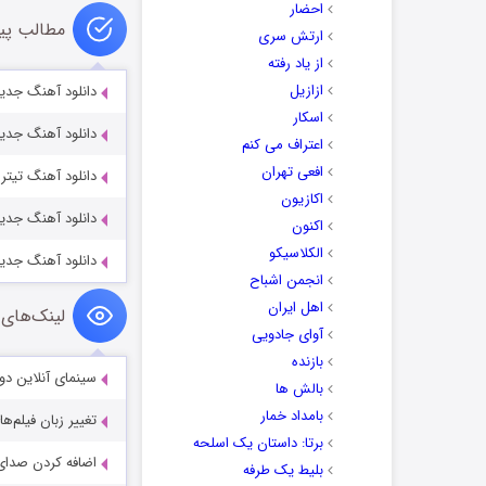
احضار
مطالب پی
ارتش سری
از یاد رفته
ازازیل
دانلود آهنگ جدید
اسکار
دانلود آهنگ جدید
اعتراف می کنم
افعی تهران
دانلود آهنگ تیترا
اکازیون
دانلود آهنگ جدید
اکنون
الکلاسیکو
دانلود آهنگ جدی
انجمن اشباح
اهل ایران
لینک‌های 
آوای جادویی
بازنده
سینمای آنلاین دو
بالش ها
بامداد خمار
تغییر زبان فیلم‌ها
برتا: داستان یک اسلحه
اضافه کردن صدای 
بلیط یک‌‌ طرفه