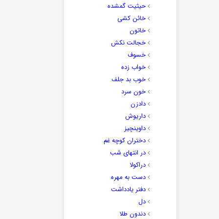
حیثیت گمشده
خائن کشی
خاتون
خجالت نکش
خسوف
خواب زده
خوب بد جلف
خون سرد
دادزن
داریوش
داوینچیز
دختران کوچه غم
در انتهای شب
دراکولا
دست به مهره
دفتر یادداشت
دل
دندون طلا