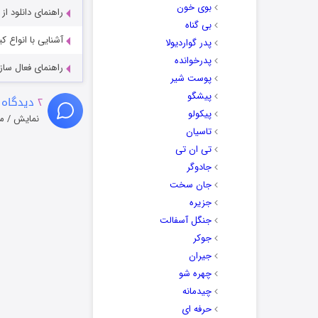
بوی خون
راهنمای دانلود ا
بی گناه
آشنایی با انواع ک
پدر گواردیولا
پدرخوانده
راهنمای فعال سازی کیفیت R
پوست شیر
پیشگو
۲
دیدگاه 
پیکولو
نمایش / م
تاسیان
تی ان تی
جادوگر
جان سخت
جزیره
جنگل آسفالت
جوکر
جیران
چهره شو
چیدمانه
حرفه ای