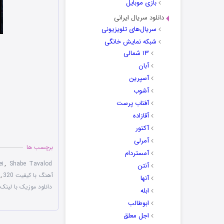
بازی موبایل
دانلود سریال ایرانی
سریال‌های تلویزیونی
شبکه نمایش خانگی
۱۳ شمالی
آبان
آسپرین
آشوب
آفتاب پرست
آقازاده
آکتور
آمرلی
برچسب ها
آمستردام
ei
,
Shabe Tavalod
آنتن
آهنگ با کیفیت 320
,
آنها
دانلود موزیک با لینک
ابله
ابوطالب
اجل معلق