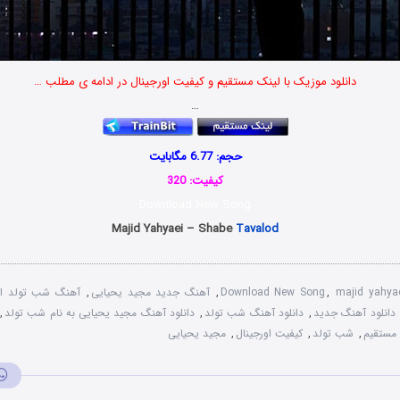
دانلود موزیک با لینک مستقیم و کیفیت اورجینال در ادامه ی مطلب …
…
حجم: 6.77 مگابایت
کیفیت: 320
Download New Song
Majid Yahyaei – Shabe
Tavalod
majid yahya
,
Download New Song
,
آهنگ جدید مجید یحیایی
,
آهنگ شب تولد از
دانلود آهنگ جدید
,
دانلود آهنگ شب تولد
,
دانلود آهنگ مجید یحیایی به نام شب تولد
,
 مستقیم
,
شب تولد
,
کیفیت اورجینال
,
مجید یحیایی