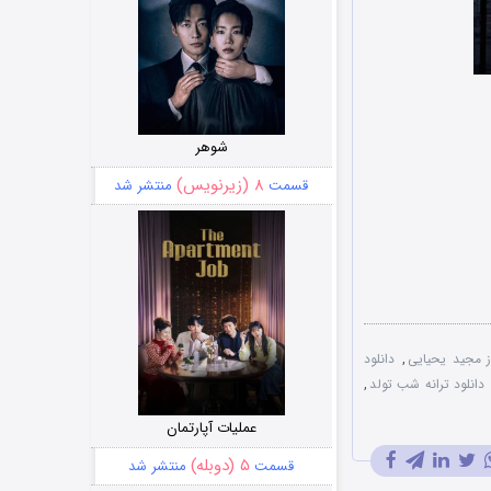
شوهر
۸ (زیرنویس)
قسمت
منتشر شد
 مجید یحیایی
,
دانلود
دانلود ترانه شب تولد
,
عملیات آپارتمان
۵ (دوبله)
قسمت
منتشر شد