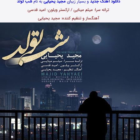
دانلود آهنگ جدید
و بسیار زیبای
مجید یحیایی
به نام
شب تولد
ترانه سرا: میثم مینایی / ارکستر ویلون: امید قدسی
آهنگساز و تنظیم کننده: مجید یحیایی