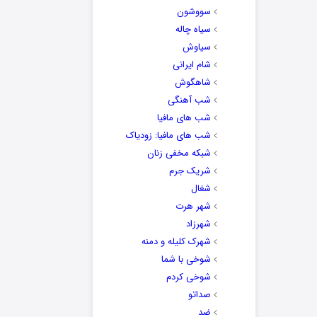
سووشون
سیاه چاله
سیاوش
شام ایرانی
شاهگوش
شب آهنگی
شب های مافیا
شب های مافیا: زودیاک
شبکه مخفی زنان
شریک جرم
شغال
شهر هرت
شهرزاد
شهرک کلیله و دمنه
شوخی با شما
شوخی کردم
صداتو
ضد