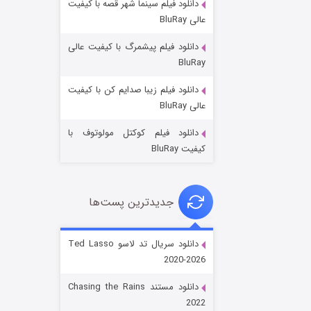
دانلود فیلم سینما شهر قصه با کیفیت
عالی BluRay
دانلود فیلم پیشمرگ با کیفیت عالی
BluRay
دانلود فیلم زیبا صدایم کن با کیفیت
جادوگری در مغولستان
عالی BluRay
۱۴ (زیرنویس)
قسمت
منتشر شد
دانلود فیلم کوکتل مولوتوف با
کیفیت BluRay
جدیدترین پست‌ها
دانلود سریال تد لاسو Ted Lasso
2020-2026
باب اسفنجی فصل ۱۷
دانلود مستند Chasing the Rains
۶ (زیرنویس)
قسمت
منتشر شد
2022