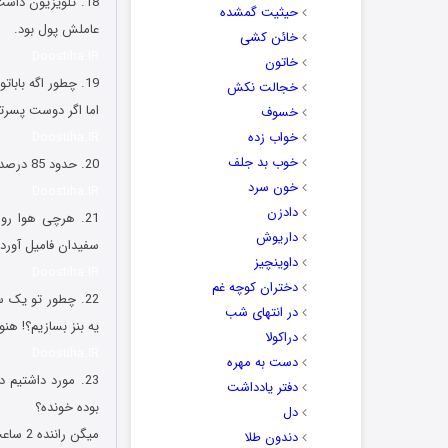
18. تلویزیون دا
حیثیت گمشده
عاملش پول بود.
خائن کشی
Doostiha.IR
خاتون
19. چطور اگه باباتون بگه فلان جور نرو بیرون میشه: “متعصب و قدیمی”
خجالت نکش
اما اگر دوست پسرت
خسوف
خواب زده
Doostiha.IR
خوب بد جلف
20. حدود 85 درصد اینایی که تو پروفایلشون زدن “دکتر آینده” دوم تجربی اند ?
خون سرد
Doostiha.IR
دادزن
21. هرچی هوا ر
داریوش
سفیدان فامیل آوردن
داوینچیز
Doostiha.IR
دختران کوچه غم
در انتهای شب
یه بنز بسازیم؟! هنو
دراکولا
Doostiha.IR
دست به مهره
23. مورد داشتیم
دفتر یادداشت
بوده خونده؟
دل
میگن راننده 2 ساعت رفته زیر ماشین آب رادیاتور میخورده ??
دندون طلا