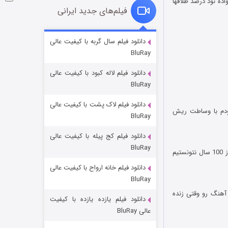
ده نود درصد طلاقها
فیلم‌های جدید ایرانی
شوگر فصل ۲
دانلود فیلم سال گربه با کیفیت عالی
BluRay
۷ (زیرنویس)
قسمت
منتشر شد
دانلود فیلم لاله کبود با کیفیت عالی
BluRay
دانلود فیلم لاک پشت با کیفیت عالی
ودم با وساطت ریش
BluRay
دانلود فیلم کج‌ پیله با کیفیت عالی
BluRay
22. چطور تو یک سال پهباد فوق پیشرفته آمریکایی رو که افتاد دستمون از روش ساختیم ولی هنوز بعد از 100 سال نتونستیم
دانلود فیلم خانه ارواح با کیفیت عالی
خاندان اژدها فصل ۳
BluRay
۶ (زیرنویس)
قسمت
منتشر شد
 آهنگ رو وقتی زنده
دانلود فیلم یازده یازده با کیفیت
عالی BluRay