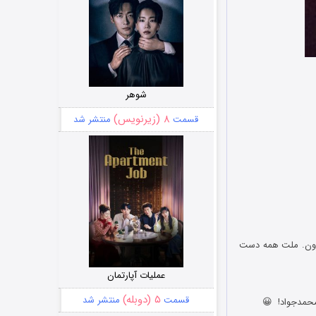
شوهر
ی جدید و شوخی های
۸ (زیرنویس)
قسمت
منتشر شد
بیرون. ملت همه دست
عملیات آپارتمان
۵ (دوبله)
قسمت
منتشر شد