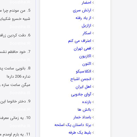
Doostiha.IR
احضار
ارتش سری
5. من موندم چرا
از یاد رفته
شبیه خسرو شکیبایی
ازازیل
Doostiha.IR
اسکار
6. دقت کردین ‏زرافه ها بخوان بغضشون قورت بدن یه سال طول میکشه!؟ 😀
اعتراف می کنم
Doostiha.IR
افعی تهران
7. ‏خود حافظم نشسته نود میبینه اینا هنوز دارن فال میگیرن.
اکازیون
Doostiha.IR
اکنون
8. ‏بانویی ساعت 
الکلاسیکو
نداره 206 داره!
انجمن اشباح
میگن ساعت سازه رف
اهل ایران
Doostiha.IR
آوای جادویی
9. ‏دختر خانوما این ساپورتا که مد کردید تا اونجایی که من یادمه بچه که بودم مامانم زیر لباسم میکرد تنم که یه وقت نچاعم 😐
بازنده
بالش ها
Doostiha.IR
بامداد خمار
10. یه زمانی معرفت معیار رفاقت بود اما الان منفعت حرف اول و آخر رو میزنه.
برتا: داستان یک اسلحه
Doostiha.IR
بلیط یک‌‌ طرفه
11. ‏یه بارم اومدم مغلطه کنم، اشتباهی سفسطه کردم تسمه تایمم پاره شد. ?