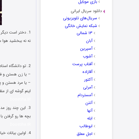
بازی موبایل
دانلود سریال ایرانی
سریال‌های تلویزیونی
شبکه نمایش خانگی
1. دختر است دیگر…
۱۳ شمالی
آبان
نه نه ببخشید هوا 
آسپرین
جوکهای جدید و شو
آشوب
خنده دار و سرکاری
آفتاب پرست
2. تو دانشگاه استادا به دو دسته تقسیم میشن:
آقازاده
– یا زن هستن و فم
آکتور
– یا مرد هستن و پا
آمرلی
اینم گوشه ای از م
آمستردام
Doostiha.IR
آنتن
3. این چند روز م
آنها
بچه ها رو گرفتن با
ابله
Doostiha.IR
ابوطالب
4. اولین بیانات خیابانی پس از ورود به مجلس: لاریجانی هیچ نسبتی با برادرای لاریجانی نداره مخصوصاً محمدجواد! 😀
اجل معلق