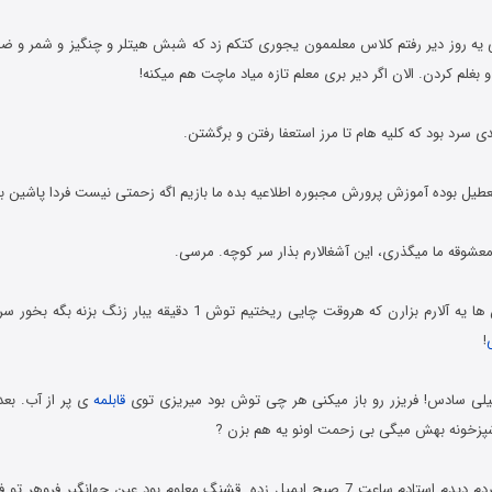
ایی یه روز دیر رفتم کلاس معلممون یجوری کتکم زد که شبش هیتلر و چنگیز و شمر و ض
 بغلم کردن. الان اگر دیر بری معلم تازه میاد ماچت هم میکنه!
28. باید روی لیوان ها یه آلارم بزارن که هروقت چایی ریختیم توش 1 دقیقه 
!
قابلمه
ی پر از آب. بع
پزخونه بهش میگی بی زحمت اونو یه هم بزن ?
30. ایمیلمو چک کردم دیدم استادم ساعت 7 صبح ایمیل زده. قشنگ معلوم بود عین جهانگیر ف