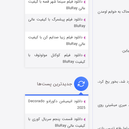
دانلود فیلم سینما شهر قصه با کیفیت
عالی BluRay
حاک به خوابم اومدن
دانلود فیلم پیشمرگ با کیفیت عالی
BluRay
دانلود فیلم زیبا صدایم کن با کیفیت
جادوگری در مغولستان
عالی BluRay
۱۴ (زیرنویس)
قسمت
منتشر شد
دانلود فیلم کوکتل مولوتوف با
کیفیت BluRay
یبار زنگ بزنه بگه بخور سرد شد، بخور یخ کرد،
جدیدترین پست‌ها
دانلود انیمیشن دکورادو Decorado
د میری میشینی روی
2025
باب اسفنجی فصل ۱۷
دانلود قسمت پنجم سریال کوری با
۶ (زیرنویس)
قسمت
منتشر شد
کیفیت عالی BluRay
روهر تو فیلما رفته تنیس بازى