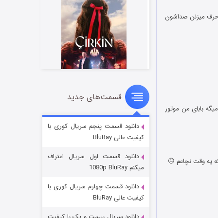
 حرف میزنن صداشون
قسمت‌های جدید
سریال زشت
یگه بابای من موتور
۲ (زیرنویس)
قسمت
منتشر شد
دانلود قسمت پنجم سریال کوری با
کیفیت عالی BluRay
دانلود قسمت اول سریال اعتراف
میکنم 1080p BluRay
دانلود قسمت چهارم سریال کوری با
کیفیت عالی BluRay
دانلود سریال بیست و یک با کیفیت