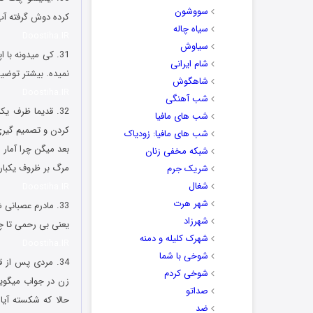
سووشون
کرده دوش گرفته آب
سیاه چاله
Doostiha.IR
سیاوش
31. کی میدونه ب
شام ایرانی
نمیده. بیشتر توضی
شاهگوش
Doostiha.IR
شب آهنگی
32. قدیما ظرف ی
شب های مافیا
کردن و تصمیم گی
شب های مافیا: زودیاک
بعد میگن چرا آمار 
شبکه مخفی زنان
مرگ بر ظروف یکبا
شریک جرم
شغال
Doostiha.IR
شهر هرت
33. مادرم عصبانی شده بود نفرین میکرد ایشالا بری زیر 19 چرخ.
شهرزاد
یعنی بی رحمی تا چ
شهرک کلیله و دمنه
Doostiha.IR
شوخی با شما
34. مردی پس از 
شوخی کردم
زن در جواب میگوید 
صداتو
حالا که شکسته آی
ضد