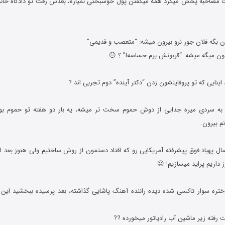
شت مصاحبه پخش میکرد همه میگفتن پول خوشبختی نمیاره، بعدش رفت تو دادگاه خانوا
ون میگه میشه: “قربونش برم حساسه!” ؟ 😐
و به سردی میره جدایی از دوش حموم سخت تر میشه، یه بار دو هفته تو حموم ب
م بیرون.
ز داریم پراید میسازیم! 😐
 دختره سوار تاکسی شده دیده راننده آهنگ پاشایی گذاشته، بعد پرسیده ببخشید این