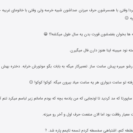
 مردا وقتی با همسرشون حرف میزنن صداشون شبیه خرسه ولی وقتی با خانومای غریبه
ه 😐
پدرشو میبره پیش ساعت ساز. تعمیرکار میگه به بابات بگو موتورش خرابه. دختره بهش م
ته تو ساعت دیواری هر یه ساعت میاد بیرون میگه: کوکو! کوکو! 😐