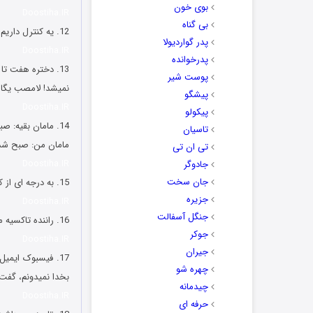
بوی خون
Doostiha.IR
بی گناه
12. یه کنترل داریم تا منو میبینه بدون باطری هم کار میکنه. از بس که زدمش! ?
پدر گواردیولا
Doostiha.IR
پدرخوانده
13. دختره هفت 
پوست شیر
نمیشد! لامصب یگان
پیشگو
Doostiha.IR
پیکولو
14. مامان بقیه: صبح شده پاشو دیگه
تاسیان
مامان من: صبح شد
تی ان تی
Doostiha.IR
جادوگر
جان سخت
15. به درجه ای از کمبود محبت رسیدم که هرکی پست منو لایک میکنه میخوام برم اسمشو روی بازوم خالکوبی کنم.
جزیره
Doostiha.IR
جنگل آسفالت
16. راننده تاکسیه میگفت ژاپنیا طرح دادن کوهای شمال تهران با بمب صاف شه هوای تهران تمیز شه. دیوونه خونه س قشنگ.
جوکر
Doostiha.IR
جیران
17. فیسبوک ایمی
چهره شو
بخدا نمیدونم، گفت
چیدمانه
Doostiha.IR
حرفه ای