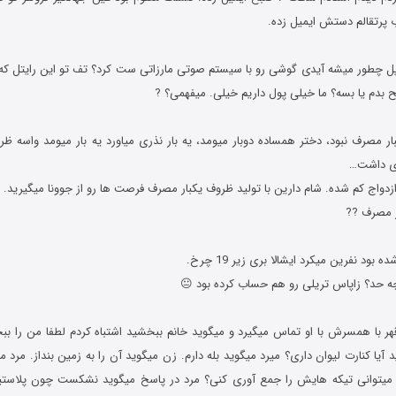
 پرتقالم دستش ایمیل زده.
ا اپل چطور میشه آیدی گوشی رو با سیستم صوتی مارزاتی ست کرد؟ تف تو این رایتل که 
ح بدم یا بسه؟ ما خیلی پول داریم خیلی. میفهمی؟ ?
کبار مصرف نبود، دختر همساده دوبار میومد، یه بار نذری میاورد یه بار میومد واسه 
ری داشت…
ازدواج کم شده. شام دارین با تولید ظروف یکبار مصرف فرصت ها رو از جوونا میگیرید. و
ر مصرف ??
ه حد؟ زاپاس تریلی رو هم حساب کرده بود 😐
قهر با همسرش با او تماس میگیرد و میگوید خانم ببخشید اشتباه کردم لطفا من را ببخ
آیا کنارت لیوان داری؟ میرد میگوید بله دارم. زن میگوید آن را به زمین بنداز. مرد م
ا میتوانی تیکه هایش را جمع آوری کنی؟ مرد در پاسخ میگوید نشکست چون پلاستی