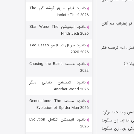
دانلود فیلم سارق گوشه گیر The
Isolate Thief 2026
تو زغفرانیه هم آنتن
دانلود انیمیشن Star Wars: The
Ninth Jedi 2026
دانلود سریال تد لاسو Ted Lasso
ظرفش. آدم فرصت فکر
2020-2026
رویایی برای تو
الا 😐
دانلود مستند Chasing the Rains
2022
۱۵ (دوبله)
قسمت
منتشر شد
دانلود انیمیشن دنیایی دیگر
Another World 2025
دانلود مستند Generations: The
Evolution of Spider-Man 2026
ش و به خانه برگرد.
دانلود انیمیشن تکامل Evolution
ی اندازد. زن میگوید
2026
کی بود. زن میگوید