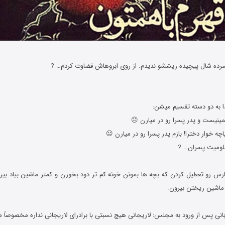
سرده شال پیچیده ریششو ندیدم. از روی ابروهاش قضاوت کردم… ?
خی های خنده دار و سرکاری جوکهای جدید و شوخی های خنده دار و سرکاری جوکها
ینیست و پدر پسرا رو در میارن 😐
چه خوار دخترا! بازم پدر پسرا رو در میارن 😐
ظلومیت پسران… ?
دارس رو تعطیل کردن که بچه ها بمونن خونه کم تر دود بخورن و کمتر ماشین بیاد 
 ماشین ریختن بیرون.