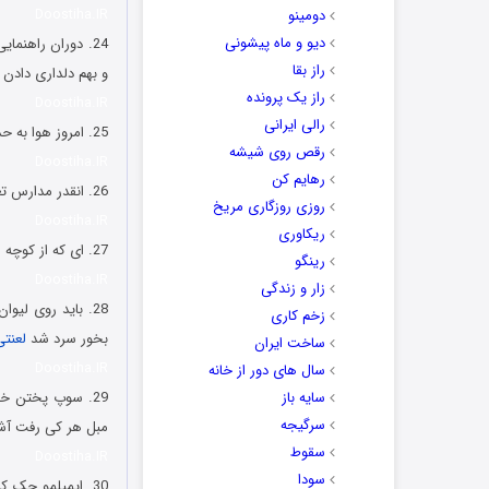
Doostiha.IR
دومینو
دیو و ماه پیشونی
24. دوران راهنم
راز بقا
و بهم دلداری دادن و
راز یک پرونده
Doostiha.IR
رالی ایرانی
25. امروز هوا به حدی سرد بود که کلیه هام تا مرز استعفا رفتن و برگشتن.
رقص روی شیشه
Doostiha.IR
رهایم کن
26. انقدر مدارس تعطیل بوده آموزش پرورش مجبوره اطلاعیه بده ما بازیم اگه زحمتی نیست فردا پاشین بیاین.
روزی روزگاری مریخ
Doostiha.IR
ریکاوری
27. ای که از کوچه معشوقه ما میگذری، این آشغالارم بذار سر کوچه. مرسی.
رینگو
Doostiha.IR
زار و زندگی
زخم کاری
بخور سرد شد
لعنتی
ساخت ایران
Doostiha.IR
سال های دور از خانه
سایه باز
29. سوپ پختن خیلی سادس! فریزر رو باز میکنی هر چی توش بود میریزی توی
سرگیجه
مبل هر کی رفت آش
سقوط
Doostiha.IR
سودا