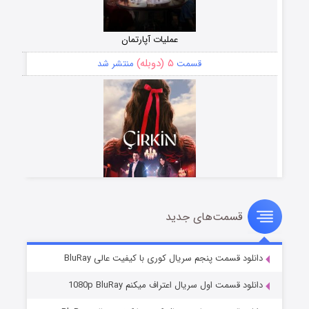
عملیات آپارتمان
۵ (دوبله)
قسمت
منتشر شد
قسمت‌های جدید
سریال زشت
۲ (زیرنویس)
قسمت
منتشر شد
دانلود قسمت پنجم سریال کوری با کیفیت عالی BluRay
دانلود قسمت اول سریال اعتراف میکنم 1080p BluRay