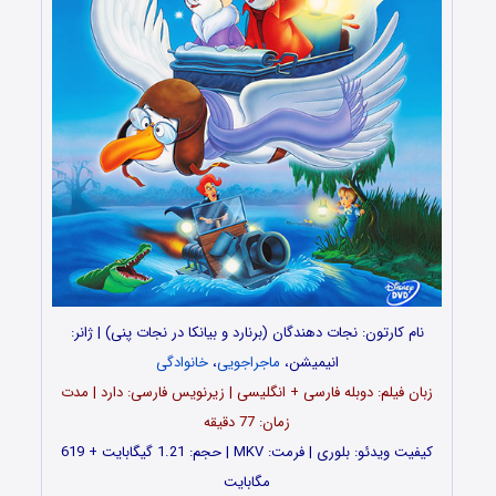
نام کارتون: نجات دهندگان (برنارد و بیانکا در نجات پنی) | ژانر:
انیمیشن،
ماجراجویی
،
خانوادگی
زبان فیلم: دوبله فارسی + انگلیسی | زیرنویس فارسی: دارد | مدت
زمان: 77 دقیقه
کیفیت ویدئو: بلوری | فرمت: MKV | حجم: 1.21 گیگابایت + 619
مگابایت