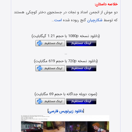
خلاصه داستان:
دو موش از انجمن امداد و نجات در جستجوی دختر کوچکی هستند
که توسط
شکارچیان
گنج ربوده شده
است
…
دانلود کارتون با حجم کم و کیفیت x265 HEVC
(دانلود نسخه 1080p با حجم 1.21 گیگابایت)
…
(دانلود نسخه 720p با حجم 619 مگابایت)
دانلود رایگان انیمیشن با لینک مستقیم و کیفیت بلوری 1080p &
720p
(صوت دوبله جداگانه با حجم 69 مگابایت)
[
دانلود زیرنویس فارسی
]