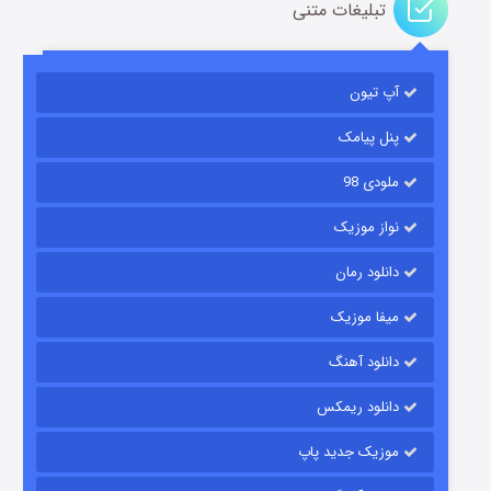
تبلیغات متنی
باب اسفنجی فصل ۱۷
آپ تیون
۶ (زیرنویس)
قسمت
منتشر شد
پنل پیامک
ملودی 98
نواز موزیک
دانلود رمان
میفا موزیک
رویایی برای تو
دانلود آهنگ
۱۵ (دوبله)
قسمت
منتشر شد
دانلود ریمکس
موزیک جدید پاپ