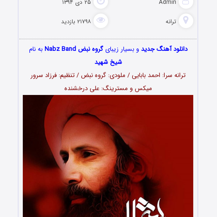
Admin
۲۵ دی ۱۳۹۴
ترانه
۲۱۷۹۸ بازدید
دانلود آهنگ جدید
و بسیار زیبای
گروه نبض Nabz Band
به نام
شیخ شهید
ترانه سرا: احمد بابایی / ملودی: گروه نبض / تنظیم: فرزاد سرور
میکس و مسترینگ: علی درخشنده