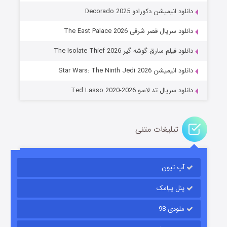
دانلود انیمیشن دکورادو Decorado 2025
دانلود سریال قصر شرقی The East Palace 2026
جادوگری در مغولستان
دانلود فیلم سارق گوشه گیر The Isolate Thief 2026
۱۴ (زیرنویس)
قسمت
منتشر شد
دانلود انیمیشن Star Wars: The Ninth Jedi 2026
دانلود سریال تد لاسو Ted Lasso 2020-2026
تبلیغات متنی
آپ تیون
باب اسفنجی فصل ۱۷
۶ (زیرنویس)
قسمت
منتشر شد
پنل پیامک
ملودی 98