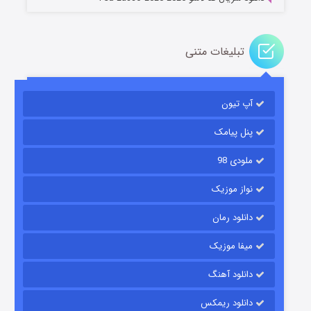
تبلیغات متنی
آپ تیون
جادوگری در مغولستان
۱۴ (زیرنویس)
قسمت
منتشر شد
پنل پیامک
ملودی 98
نواز موزیک
دانلود رمان
میفا موزیک
دانلود آهنگ
باب اسفنجی فصل ۱۷
دانلود ریمکس
۶ (زیرنویس)
قسمت
منتشر شد