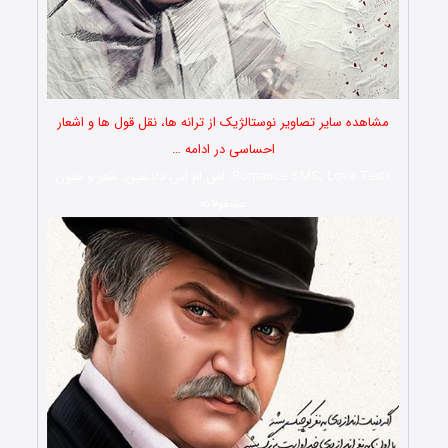
مشاهده سایر تصاویر نوستالژیک از ترانه ها، نقل قول ها و اشعار
احساسی در ادامه …
Romance SMS, Love Texts, اس ام اس دلنشین, شعر و متون
عشقولانه