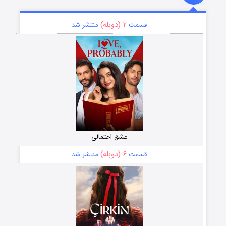
۲ (دوبله)
قسمت
منتشر شد
عشق احتمالی
۶ (دوبله)
قسمت
منتشر شد