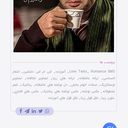
برچسب ها
Romance SMS
,
Love Texts
,
آموزنده
,
اس ام اس دلنشین
,
اشعار
احساسی
,
ترانه عاشقانه
,
ترانه های زیبا
,
تصاویر خلاقانه
,
تصاویر
نوستالژیک
,
جملات الهام بخش
,
دل نوشته های عاشقانه
,
رمانتیک
,
شعر
عشقولانه
,
عکس نوشته
,
عکس نوشته های رمانتیک
,
عکس های فانتزی
,
متون زیبا
,
نقل قول زیبا
,
نقل قول های آموزنده