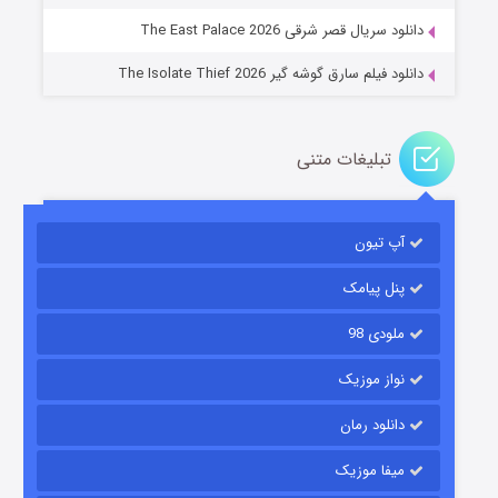
دانلود سریال قصر شرقی The East Palace 2026
دانلود فیلم سارق گوشه گیر The Isolate Thief 2026
تبلیغات متنی
آپ تیون
مردگان متحرک: شهر مرده ۳
۲ (زیرنویس)
قسمت
منتشر شد
پنل پیامک
ملودی 98
نواز موزیک
دانلود رمان
میفا موزیک