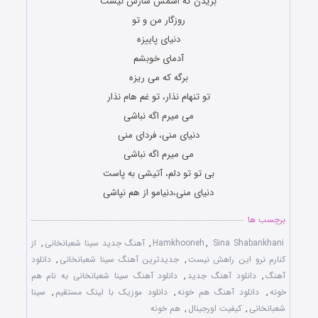
بریدن که اسمش سازش نیست
روزگار من و تو
دنیای پاییزه
آدمای خوبشم
برگه که می ریزه
تو تنهام نذار، تو غم هام نذار
می میرم اگه نباشی
دنیای منی، فردای منی
می میرم اگه نباشی
بی تو تو دلم، آتیشی به پاست
دنیای منی،دنیامو از هم نپاشی
برچسب ها
Sina Shabankhani
,
Hamkhooneh
,
آهنگ جدید سینا شعبانخانی
,
از
كنارم نرو اين راهش نيست
,
جدیدترین آهنگ سینا شعبانخانی
,
دانلود
آهنگ
,
دانلود آهنگ جدید
,
دانلود آهنگ سینا شعبانخانی به نام هم
خونه
,
دانلود آهنگ هم خونه
,
دانلود موزیک با لینک مستقیم
,
سینا
شعبانخانی
,
کیفیت اورجینال
,
هم خونه