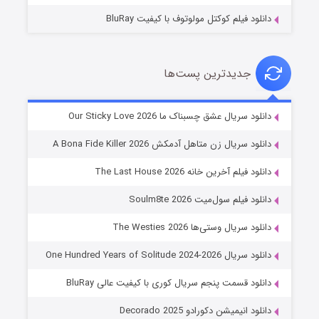
دانلود فیلم کوکتل مولوتوف با کیفیت BluRay
جدیدترین پست‌ها
شوهر
دانلود سریال عشق چسبناک ما Our Sticky Love 2026
۸ (زیرنویس)
قسمت
منتشر شد
دانلود سریال زن متاهل آدمکش A Bona Fide Killer 2026
دانلود فیلم آخرین خانه The Last House 2026
دانلود فیلم سول‌میت Soulm8te 2026
دانلود سریال وستی‌ها The Westies 2026
دانلود سریال One Hundred Years of Solitude 2024-2026
دانلود قسمت پنجم سریال کوری با کیفیت عالی BluRay
عملیات آپارتمان
دانلود انیمیشن دکورادو Decorado 2025
۲ (زیرنویس)
قسمت
منتشر شد