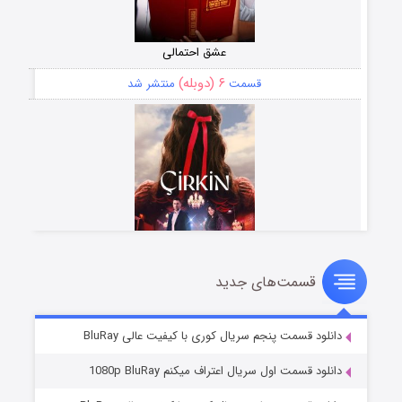
عشق احتمالی
۶ (دوبله)
قسمت
منتشر شد
قسمت‌های جدید
سریال زشت
۵ (زیرنویس)
قسمت
منتشر شد
دانلود قسمت پنجم سریال کوری با کیفیت عالی BluRay
دانلود قسمت اول سریال اعتراف میکنم 1080p BluRay