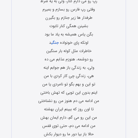
رپ رو می ذارم کنار، ولی به یه شرط
وقتی رپ فارس رو بسازم و بمیرم
طرفدار ها زیر جنازم رو بگیرن
بشینن همگی کنار تابوت
بگن یاس همیشه به یاد ما بود
اونکه پای خونواده
جنگی
د
خاطرات مثل کوله بار سنگین
رو دوشمه، هنوزم عذابم می ده
ولی، به زندگی باز هم جوابم اینه
هی، زندگی چی کار کردی با من
تو این و بهم بگو تو نامردی یا من
اینم بدون این تویی که تهش باختی
من ادامه می دم هنوز من رو نشناختی
تا اون روز که ببینم ایران بهشته
من این رو می گم، دارم ایمان بهش
من ادامه می دم، حتی توی قفس
حالا باز بیا دور ما رو دیوار بکش