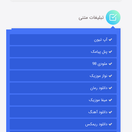
تبلیغات متنی
آپ تیون
مردگان متحرک: شهر مرده ۳
۲ (زیرنویس)
قسمت
منتشر شد
پنل پیامک
ملودی 98
نواز موزیک
دانلود رمان
میفا موزیک
دانلود آهنگ
شکست استوارت در نجات جهان
دانلود ریمکس
۷ (زیرنویس)
قسمت
منتشر شد