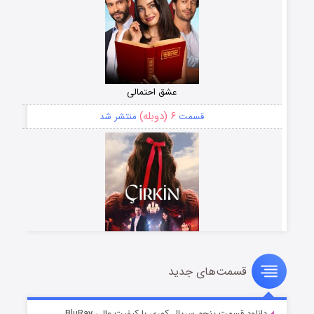
عشق احتمالی
۶ (دوبله)
قسمت
منتشر شد
قسمت‌های جدید
سریال زشت
۵ (زیرنویس)
قسمت
منتشر شد
دانلود قسمت پنجم سریال کوری با کیفیت عالی BluRay