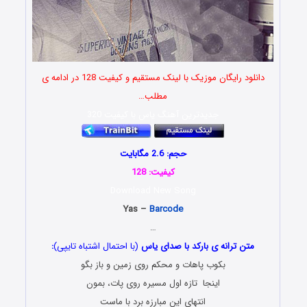
دانلود رایگان موزیک با لینک مستقیم و کیفیت 128 در ادامه ی
مطلب…
جدیدترین آهنگ یاس با کیفیت 320
حجم: 2.6 مگابایت
کیفیت: 128
Download New Song
Yas –
Barcode
…
متن ترانه ی بارکد با صدای یاس
(با احتمال اشتباه تایپی)
:
بکوب پاهات و محکم روی زمین و باز بگو
اینجا تازه اول مسیره روی پات، بمون
انتهای این مبارزه برد با ماست