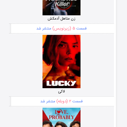
زن متاهل آدمکش
۵ (زیرنویس)
قسمت
منتشر شد
لاکی
۲ (دوبله)
قسمت
منتشر شد