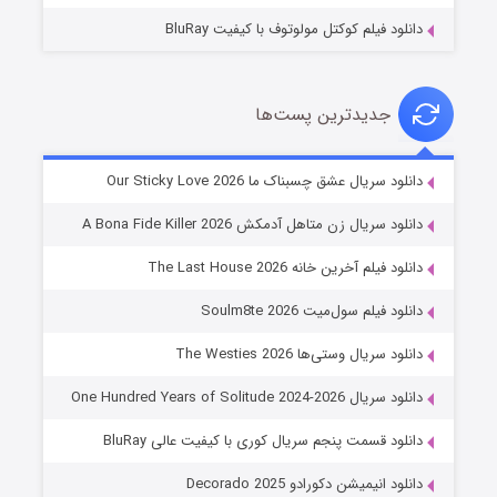
دانلود فیلم کوکتل مولوتوف با کیفیت BluRay
جدیدترین پست‌ها
شوهر
دانلود سریال عشق چسبناک ما Our Sticky Love 2026
۸ (زیرنویس)
قسمت
منتشر شد
دانلود سریال زن متاهل آدمکش A Bona Fide Killer 2026
دانلود فیلم آخرین خانه The Last House 2026
دانلود فیلم سول‌میت Soulm8te 2026
دانلود سریال وستی‌ها The Westies 2026
دانلود سریال One Hundred Years of Solitude 2024-2026
دانلود قسمت پنجم سریال کوری با کیفیت عالی BluRay
عملیات آپارتمان
دانلود انیمیشن دکورادو Decorado 2025
۲ (زیرنویس)
قسمت
منتشر شد