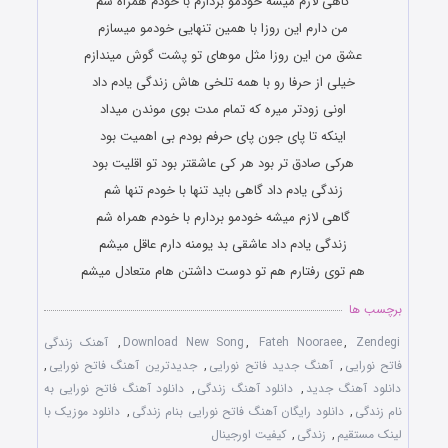
گاهی لازم میشه خودمو بردارم با خودم همراه شم
من دارم این روزا با همین تنهایی خودمو میسازم
عشق من این روزا مثل موهای تو پشت گوش میندازم
خیلی از حرفا رو با همه تلخی هاش زندگی یادم داد
اونی زودتر میره که تمام مدت بوی موندن میداد
اینکه تا پای جون پای حرفم بودم بی اهمیت بود
هرکی صادق تر بود هر کی عاشقتر بود تو اقلیت بود
زندگی یادم داد گاهی باید تنها با خودم تنها شم
گاهی لازم میشه خودمو بردارم با خودم همراه شم
زندگی یادم داد عاشقی بد یومنه دارم عاقل میشم
هم توی رفتارم هم تو دوست داشتن هام متعادل میشم
برچسب ها
Zendegi
,
Fateh Nooraee
,
Download New Song
,
آهنک زندگی
فاتح نورایی
,
آهنگ جدید فاتح نورایی
,
جدیدترین آهنگ فاتح نورایی
,
دانلود آهنگ جدید
,
دانلود آهنگ زندگی
,
دانلود آهنگ فاتح نورایی به
نام زندگی
,
دانلود رایگان آهنگ فاتح نورایی بنام زندگی
,
دانلود موزیک با
لینک مستقیم
,
زندگی
,
کیفیت اورجینال