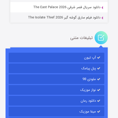
دانلود سریال قصر شرقی The East Palace 2026
دانلود فیلم سارق گوشه گیر The Isolate Thief 2026
تبلیغات متنی
آپ تیون
مردگان متحرک: شهر مرده ۳
۲ (زیرنویس)
قسمت
منتشر شد
پنل پیامک
ملودی 98
نواز موزیک
دانلود رمان
میفا موزیک