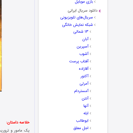
بازی موبایل
دانلود سریال ایرانی
سریال‌های تلویزیونی
شبکه نمایش خانگی
۱۳ شمالی
آبان
آسپرین
آشوب
آفتاب پرست
آقازاده
آکتور
آمرلی
آمستردام
آنتن
آنها
ابله
ابوطالب
خلاصه داستان:
اجل معلق
یک مامور و تروریس