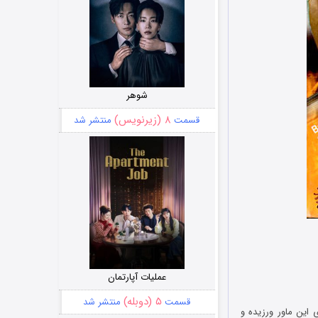
شوهر
۸ (زیرنویس)
قسمت
منتشر شد
عملیات آپارتمان
۵ (دوبله)
قسمت
منتشر شد
این ماور ورزیده و