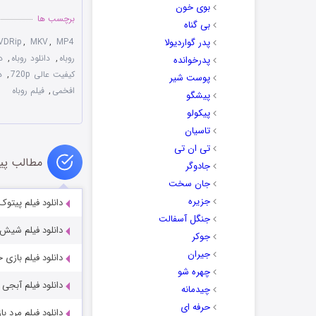
بوی خون
برچسب ها
بی گناه
پدر گواردیولا
MP4
,
MKV
,
VDRip
روباه
,
دانلود روباه
,
د
پدرخوانده
کیفیت عالی 720p
,
د
پوست شیر
افخمی
,
فیلم روباه
پیشگو
پیکولو
تاسیان
تی ان تی
مطالب پی
جادوگر
جان سخت
جزیره
دانلود فیلم پیتوک با 
جنگل آسفالت
دانلود فیلم شیش
جوکر
جیران
دانلود فیلم بازی خون
چهره شو
دانلود فیلم آبجی با ک
چیدمانه
حرفه ای
دانلود فیلم مرد بازند