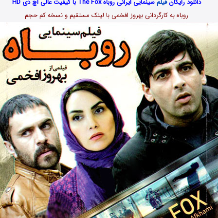
دانلود رایگان
فیلم
سینمایی ایرانی روباه The Fox با کیفیت عالی اچ دی HD
روباه به کارگردانی بهروز افخمی با لینک مستقیم و نسخه کم حجم