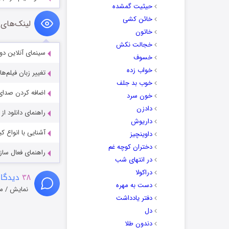
حیثیت گمشده
خائن کشی
لینک‌های 
خاتون
خجالت نکش
سینمای آنلاین دو
خسوف
خواب زده
تغییر زبان فیلم‌ها
خوب بد جلف
اضافه کردن صدای 
خون سرد
دادزن
راهنمای دانلود ا
داریوش
آشنایی با انواع ک
داوینچیز
دختران کوچه غم
راهنمای فعال سازی کیفیت R
در انتهای شب
دراکولا
۳۸
دیدگاه
دست به مهره
نمایش / م
دفتر یادداشت
دل
دندون طلا