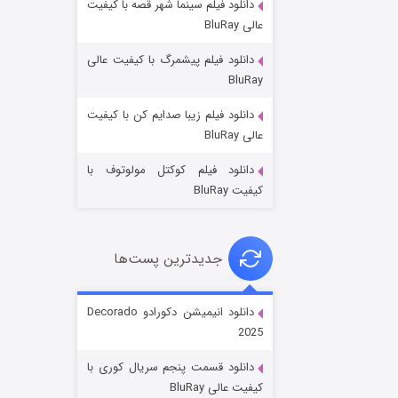
دانلود فیلم سینما شهر قصه با کیفیت
عالی BluRay
دانلود فیلم پیشمرگ با کیفیت عالی
BluRay
دانلود فیلم زیبا صدایم کن با کیفیت
جادوگری در مغولستان
عالی BluRay
۱۴ (زیرنویس)
قسمت
منتشر شد
دانلود فیلم کوکتل مولوتوف با
کیفیت BluRay
جدیدترین پست‌ها
دانلود انیمیشن دکورادو Decorado
2025
باب اسفنجی فصل ۱۷
دانلود قسمت پنجم سریال کوری با
۶ (زیرنویس)
قسمت
منتشر شد
کیفیت عالی BluRay