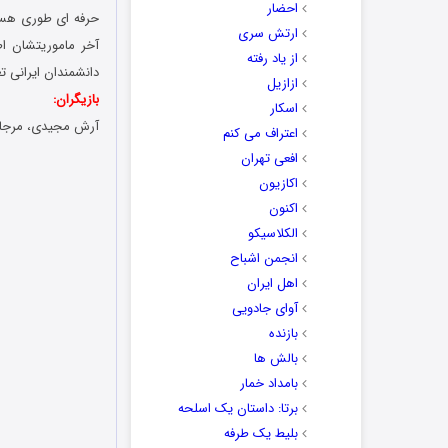
احضار
حرفه ای طوری هست 
ارتش سری
آخر ماموریتشان اط
از یاد رفته
دانشمندان ایرانی ت
ازازیل
بازیگران:
اسکار
آرش مجیدی، مرجان
اعتراف می کنم
افعی تهران
اکازیون
اکنون
الکلاسیکو
انجمن اشباح
اهل ایران
آوای جادویی
بازنده
بالش ها
بامداد خمار
برتا: داستان یک اسلحه
بلیط یک‌‌ طرفه