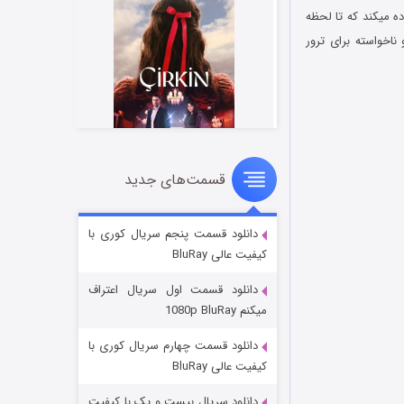
ه میکند که تا لحظه
ناخواسته برای ترور
قسمت‌های جدید
سریال زشت
۲ (زیرنویس)
قسمت
منتشر شد
دانلود قسمت پنجم سریال کوری با
کیفیت عالی BluRay
دانلود قسمت اول سریال اعتراف
میکنم 1080p BluRay
دانلود قسمت چهارم سریال کوری با
کیفیت عالی BluRay
دانلود سریال بیست و یک با کیفیت