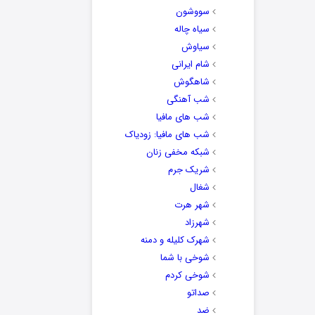
سووشون
سیاه چاله
سیاوش
شام ایرانی
شاهگوش
شب آهنگی
شب های مافیا
شب های مافیا: زودیاک
شبکه مخفی زنان
شریک جرم
شغال
شهر هرت
شهرزاد
شهرک کلیله و دمنه
شوخی با شما
شوخی کردم
صداتو
ضد