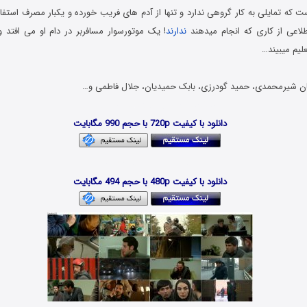
که تمایلی به کار گروهی ندارد و تنها از آدم های فریب خورده و یکبار مصرف استفاد
لاعی از کاری که انجام میدهند
ندارند
! یک موتورسوار مسافربر در دام او می افتد و 
علیم میبیند…
 شیرمحمدی، حمید گودرزی، بابک حمیدیان، جلال فاطمی و…
دانلود فیلم جدید با کیفیت 720p HD
دانلود با کیفیت 720p با حجم 990 مگابایت
Download Film Roobah
دانلود با کیفیت 480p با حجم 494 مگابایت