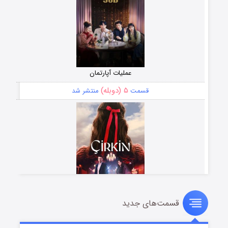
عملیات آپارتمان
۵ (دوبله)
قسمت
منتشر شد
قسمت‌های جدید
سریال زشت
۲ (زیرنویس)
قسمت
منتشر شد