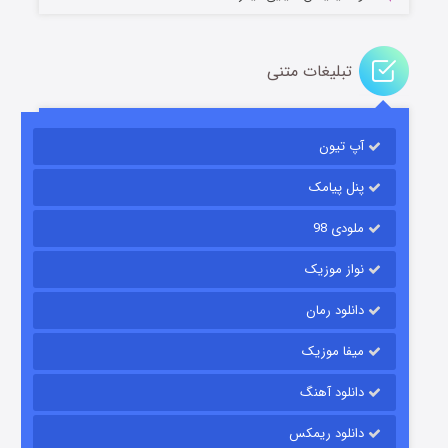
تبلیغات متنی
آپ تیون
باب اسفنجی فصل ۱۷
۶ (زیرنویس)
قسمت
منتشر شد
پنل پیامک
ملودی 98
نواز موزیک
دانلود رمان
میفا موزیک
دانلود آهنگ
رویایی برای تو
دانلود ریمکس
۱۵ (دوبله)
قسمت
منتشر شد