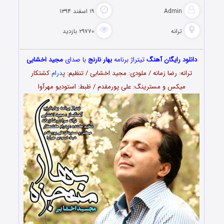
Admin
۱۹ اسفند ۱۳۹۴
ترانه
۲۹۷۷۰ بازدید
دانلود رایگان آهنگ
تیتراژ برنامه
بهار نارنج
با صدای
مجید اخشابی
ترانه: رضا زمانه / ملودی: مجید اخشابی / تنظیم: پ
درام
کشتکار
میکس و مسترینگ: علی پورمقدم / ظبط: استودیو مهرآوا