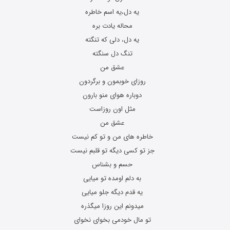
یه دل،یه اسم خاطره
محاله یادت بره
یه دل، دلی که تنگته
تنگ دل سنگته
عشق من
روزای خوبمون و برگردون
دوباره هوای منو بارون
مثل اون روزاست
عشق من
خاطره های من و تو کم نیست
جز تو کسی دیگه تو قلبم نیست
حسم و بشناس
به دلم اومده تو میایی
یه قدم دیگه جلو میایی
میدونم این روزا میگذره
تو مال خودمی بخوای نخوای