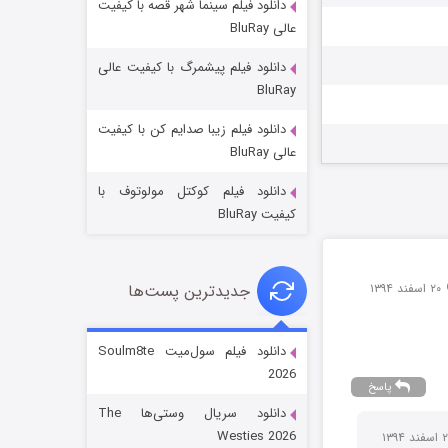
دانلود فیلم سینما شهر قصه با کیفیت
عالی BluRay
دانلود فیلم پیشمرگ با کیفیت عالی
BluRay
دانلود فیلم زیبا صدایم کن با کیفیت
جادوگری در مغولستان
عالی BluRay
14 (زیرنویس)
قسمت
منتشر شد
دانلود فیلم کوکتل مولوتوف با
کیفیت BluRay
۲۰ اسفند ۱۳۹۴
جدیدترین پست‌ها
دانلود فیلم سول‌میت Soulm8te
2026
پاسخ
باب اسفنجی فصل ۱۷
دانلود سریال وستی‌ها The
6 (زیرنویس)
قسمت
منتشر شد
Westies 2026