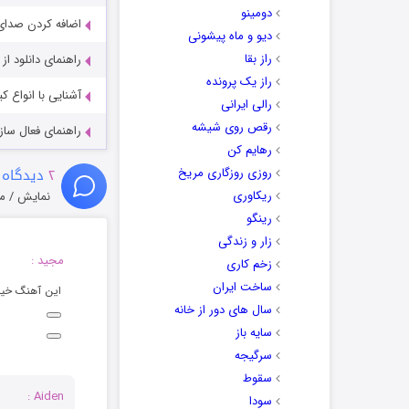
دومینو
اضافه کردن صدای 
دیو و ماه پیشونی
راز بقا
راهنمای دانلود ا
راز یک پرونده
آشنایی با انواع ک
رالی ایرانی
رقص روی شیشه
راهنمای فعال سازی کیفیت R
رهایم کن
۲
دیدگاه 
روزی روزگاری مریخ
ریکاوری
نمایش / م
رینگو
زار و زندگی
مجید :
زخم کاری
ساخت ایران
این آهنگ خیل
سال های دور از خانه
سایه باز
سرگیجه
سقوط
Aiden :
سودا