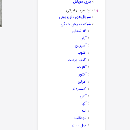
بازی موبایل
دانلود سریال ایرانی
سریال‌های تلویزیونی
شبکه نمایش خانگی
۱۳ شمالی
آبان
آسپرین
آشوب
آفتاب پرست
آقازاده
آکتور
آمرلی
آمستردام
آنتن
آنها
ابله
ابوطالب
اجل معلق