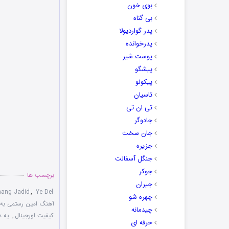
بوی خون
بی گناه
پدر گواردیولا
پدرخوانده
پوست شیر
پیشگو
پیکولو
تاسیان
تی ان تی
جادوگر
جان سخت
جزیره
جنگل آسفالت
جوکر
برچسب ها
جیران
ang Jadid
,
Ye Del
چهره شو
آهنگ امین رستمی به 
چیدمانه
کیفیت اورجینال
,
یه د
حرفه ای