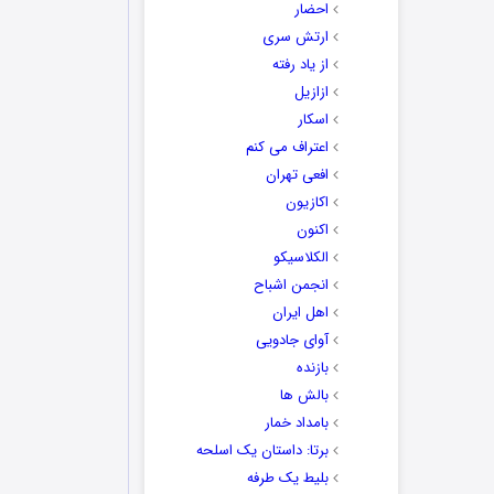
احضار
ارتش سری
از یاد رفته
ازازیل
اسکار
اعتراف می کنم
افعی تهران
اکازیون
اکنون
الکلاسیکو
انجمن اشباح
اهل ایران
آوای جادویی
بازنده
بالش ها
بامداد خمار
برتا: داستان یک اسلحه
بلیط یک‌‌ طرفه