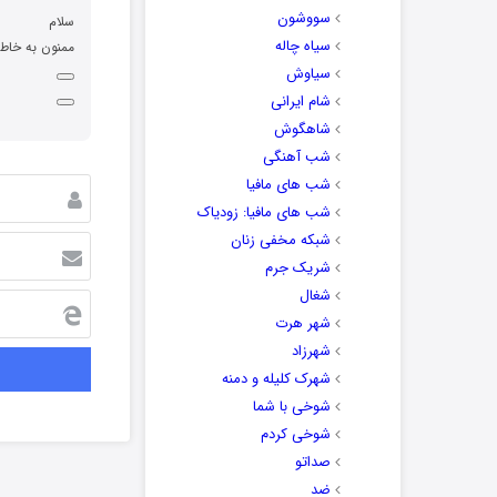
سووشون
سلام
سیاه چاله
ممنون به خاط
سیاوش
شام ایرانی
شاهگوش
شب آهنگی
شب های مافیا
شب های مافیا: زودیاک
شبکه مخفی زنان
شریک جرم
شغال
شهر هرت
شهرزاد
شهرک کلیله و دمنه
شوخی با شما
شوخی کردم
صداتو
ضد