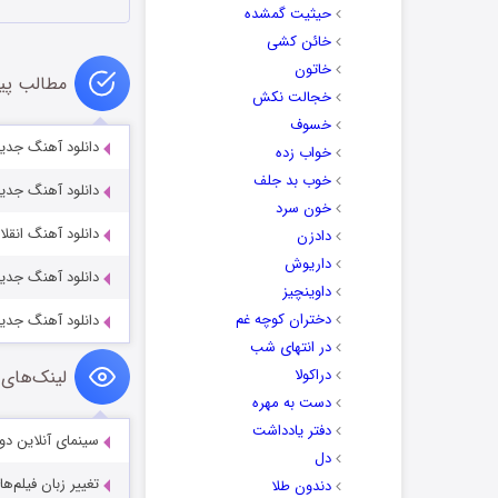
حیثیت گمشده
خائن کشی
خاتون
مطالب پی
خجالت نکش
خسوف
دانلود آهنگ جدید
خواب زده
خوب بد جلف
دانلود آهنگ جدید
خون سرد
دانلود آهنگ انقلا
دادزن
داریوش
دانلود آهنگ جدید
داوینچیز
دختران کوچه غم
دانلود آهنگ جدید
در انتهای شب
دراکولا
لینک‌های 
دست به مهره
دفتر یادداشت
سینمای آنلاین دو
دل
تغییر زبان فیلم‌ها
دندون طلا