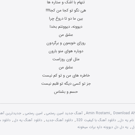
تنهام با اشک و ستاره ها
هی نگو تو کجا من کجا!!!!
بین ما دو تا دروغ چرا
دیوونه، دیوونتم بخدا
عشق من
روزای خوبمون و برگردون
دوباره هوای منو بارون
مثل اون روزاست
عشق من
خاطره های من و تو کم نیست
جز تو کسی دیگه تو قلبم نیست
حسم و بشناس
Download Ah
,
Amin Rostami
,
آهنگ جدید امین رستمی
,
امین رستمی
,
جدیدترین آهن
نام یه دل
,
دانلود آهنگ با کیفیت 320
,
دانلود آهنگ جدید
,
دانلود آهنگ یه دل
,
دانلود 
ل
,
یه دل دل دیوونه داره برات میخونه