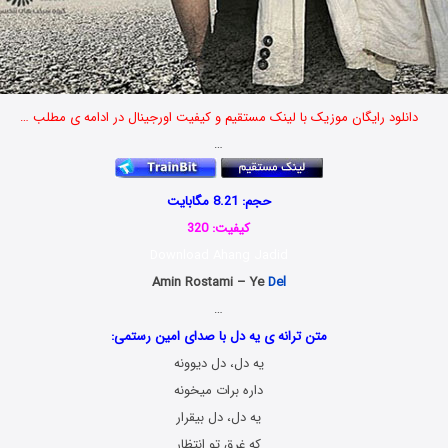
دانلود رایگان موزیک با لینک مستقیم و کیفیت اورجینال در ادامه ی مطلب …
…
حجم: 8.21 مگابایت
کیفیت: 320
Download Ahang Jadid
Amin Rostami – Ye
Del
…
متن ترانه ی یه دل با صدای امین رستمی:
یه دل، دل دیوونه
داره برات میخونه
یه دل، دل بیقرار
که غرق تو انتظار