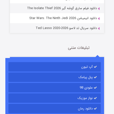
جادوگری در مغولستان
دانلود فیلم سارق گوشه گیر The Isolate Thief 2026
14 (زیرنویس)
قسمت
منتشر شد
دانلود انیمیشن Star Wars: The Ninth Jedi 2026
دانلود سریال تد لاسو Ted Lasso 2020-2026
تبلیغات متنی
آپ تیون
باب اسفنجی فصل ۱۷
6 (زیرنویس)
قسمت
منتشر شد
پنل پیامک
ملودی 98
نواز موزیک
دانلود رمان