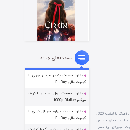
قسمت‌های جدید
سریال زشت
۵ (زیرنویس)
قسمت
منتشر شد
دانلود قسمت پنجم سریال کوری با
کیفیت عالی BluRay
دانلود قسمت اول سریال اعتراف
میکنم 1080p BluRay
دانلود قسمت چهارم سریال کوری با
د آهنگ با کیفیت 320
,
کیفیت عالی BluRay
ن میاد با صدای فریدون
یت اورجینال
,
یه حسی
دانلود سریال بیست و یک با کیفیت