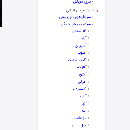
بازی موبایل
دانلود سریال ایرانی
سریال‌های تلویزیونی
شبکه نمایش خانگی
۱۳ شمالی
آبان
آسپرین
آشوب
آفتاب پرست
آقازاده
آکتور
آمرلی
آمستردام
آنتن
آنها
ابله
ابوطالب
اجل معلق