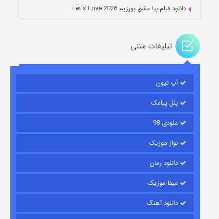
دانلود فیلم بیا عشق بورزیم Let’s Love 2026
تبلیغات متنی
باب اسفنجی فصل ۱۷
آپ تیون
۶ (زیرنویس)
قسمت
منتشر شد
پنل پیامک
ملودی 98
نواز موزیک
دانلود رمان
میفا موزیک
رویایی برای تو
دانلود آهنگ
۱۵ (دوبله)
قسمت
منتشر شد