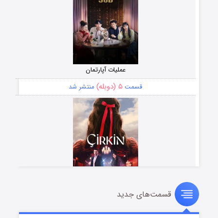
عملیات آپارتمان
۵ (دوبله)
قسمت
منتشر شد
قسمت‌های جدید
سریال زشت
۲ (زیرنویس)
قسمت
منتشر شد