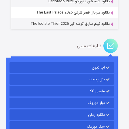
دانلود انیمیشن دکورادو Decorado 2025
۲ (زیرنویس)
قسمت
منتشر شد
دانلود سریال قصر شرقی The East Palace 2026
دانلود فیلم سارق گوشه گیر The Isolate Thief 2026
تبلیغات متنی
آپ تیون
مردگان متحرک: شهر مرده ۳
۲ (زیرنویس)
قسمت
منتشر شد
پنل پیامک
ملودی 98
نواز موزیک
دانلود رمان
میفا موزیک