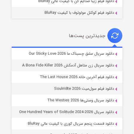
دانلود فیلم زیبا صدایم کن با کیفیت عالی BluRay
دانلود فیلم کوکتل مولوتوف با کیفیت BluRay
جدیدترین پست‌ها
شوهر
دانلود سریال عشق چسبناک ما Our Sticky Love 2026
۸ (زیرنویس)
قسمت
منتشر شد
دانلود سریال زن متاهل آدمکش A Bona Fide Killer 2026
دانلود فیلم آخرین خانه The Last House 2026
دانلود فیلم سول‌میت Soulm8te 2026
دانلود سریال وستی‌ها The Westies 2026
دانلود سریال One Hundred Years of Solitude 2024-2026
دانلود قسمت پنجم سریال کوری با کیفیت عالی BluRay
عملیات آپارتمان