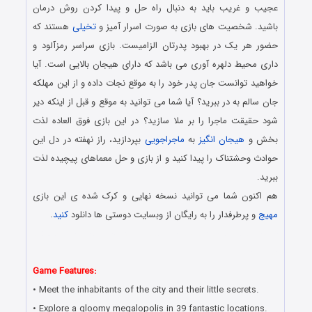
عجیب و غریب باید به دنبال راه حل و پیدا کردن روش درمان
باشید. شخصیت های بازی به صورت اسرار آمیز و
تخیلی
هستند که
حضور هر یک در بهبود پدرتان الزامیست. بازی سراسر رمزآلود و
داری محیط دلهره آوری می باشد که دارای هیجان بالایی است. آیا
خواهید توانست جان پدر خود را به موقع نجات داده و از این مهلکه
جان سالم به در ببرید؟ آیا شما می توانید به موقع و قبل از اینکه دیر
شود حقیقت ماجرا را بر ملا سازید؟ در این بازی فوق العاده لذت
بخش و
هیجان انگیز
به
ماجراجویی
بپردازید، راز نهفته در دل این
حوادث وحشتناک را پیدا کنید و از بازی و حل معماهای پیچیده لذت
ببرید.
هم اکنون شما می توانید نسخه نهایی و کرک شده ی این بازی
مهیج
و پرطرفدار را به رایگان از وبسایت دوستی ها دانلود
کنید
.
دانلود رایگان بازی کامپیوتر در سبک پیدا کردن اشیاء مخفی با لینک
مستقیم
Game Features:
• Meet the inhabitants of the city and their little secrets.
• Explore a gloomy megalopolis in 39 fantastic locations.