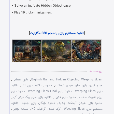
• Solve an intricate Hidden Object case.
• Play 19 tricky minigames.
دانلود جدیدترین بازی های هیدن آبجکت و یافتن شیء پنهان
مخصوص PC
[
دانلود مستقیم بازی با حجم 858 مگابایت
]
برچسب ها
Weeping Skies
,
Hidden Objects
,
BigFish Games
,
بازی معمایی
,
جدیدترین بازی های هیدن آبجکت
,
دانلود
,
دانلود بازی PC
,
دانلود
بازی Weeping Skies
,
دانلود بازی Weeping Skies Final
,
دانلود بازی
برای تقويت حافظه
,
دانلود بازی فکری
,
دانلود بازی های بيگ فيش گيم
,
دانلود بازی هيدن آبجکت جديد
,
دانلود رایگان بازی جدید
,
دانلود
مستقیم بازی Weeping Skies
,
کرک شده
,
گرافیک HD
,
نسخه نهایی
,