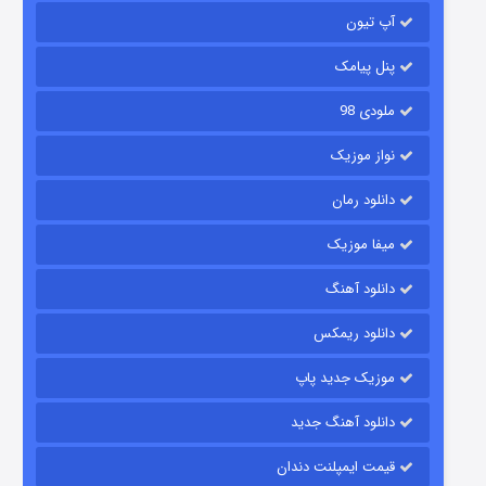
آپ تیون
مردگان متحرک: شهر مرده ۳
۲ (زیرنویس)
قسمت
منتشر شد
پنل پیامک
ملودی 98
نواز موزیک
دانلود رمان
میفا موزیک
دانلود آهنگ
شکست استوارت در نجات جهان
دانلود ریمکس
۷ (زیرنویس)
قسمت
منتشر شد
موزیک جدید پاپ
دانلود آهنگ جدید
قیمت ایمپلنت دندان