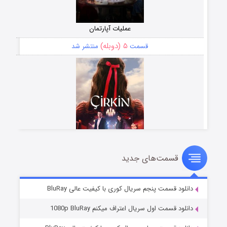
عملیات آپارتمان
۵ (دوبله)
قسمت
منتشر شد
قسمت‌های جدید
سریال زشت
۲ (زیرنویس)
قسمت
منتشر شد
دانلود قسمت پنجم سریال کوری با کیفیت عالی BluRay
دانلود قسمت اول سریال اعتراف میکنم 1080p BluRay