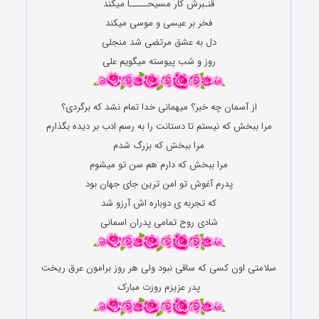
قنـبرش کار مسیحـــــا میکند
فخر بر عیسی و موسی میکند
دل به عشق مرتضی شد منجلی
روز و شب پیوسته میگویم علی
ﺍﺯ ﺁﺳﻤﺎﻥ ﭼﻪ ﺧﺒﺮ؟ ﻣﯿﻬﻤﺎﻧﯽ ﺧﺪﺍ ﺗﻤﺎﻡ ﻧﺸﺪ ﮐﻪ ﺑﺮﮔﺮﺩﯼ؟
ﻣﺮﺍ ﺑﺒﺨﺶ ﮐﻪ ﻧﯿﺴﺘﻢ ﺗﺎ ﺩﺳﺘﺎﻧﺖ ﺭﺍ ﺑﻪ ﺭﺳﻢ ﺍﺩﺏ ﺑﺮ ﺩﯾﺪﻩ ﺑﮕﺬﺍﺭﻡ
ﻣﺮﺍ ﺑﺒﺨﺶ ﮐﻪ ﺑﺰﺭﮒ ﺷﺪﻡ
ﻣﺮﺍ ﺑﺒﺨﺶ ﮐﻪ ﺩﺍﺭﻡ ﻫﻢ ﺳﻦ ﺗﻮ ﻣﯿﺸﻮﻡ
پدرم ﺁﻏﻮﺵ ﺗﻮ ﺍﻣﻦ ﺗﺮﯾﻦ ﺟﺎﯼ ﺟﻬﺎﻥ ﺑﻮﺩ
ﮐﻪ ﺗﺠﺮﺑﻪ ﯼ ﺩﻭﺑﺎﺭﻩ ﺍﺵ ﺁﺭﺯﻭ ﺷﺪ
شادی روح تمامی پدران اسمانی
سلامتی اون کسی که ساقی نبود ولی هر روز برامون عرق ریخت
پدر عزیزم روزت مبارک