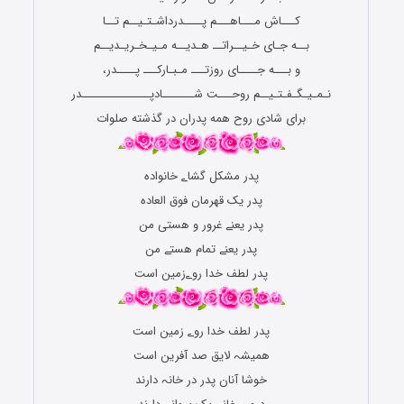
کـــاش مـــاهـــم پــــدرداشـتـیــم تــا
بــه جـای خـیــراتــ هـدیــه مـیـخـریـدیــم
و بـــه جــــای روزتـــ مـبـارکـــ پــــدر،
نـمـیـگـفـتـیــم روحـــت شـــــــادپـــــــــــــــدر
برای شادی روح همه پدران در گذشته صلوات
پدر مشکل گشاے خانواده
پدر یک قهرمان فوق العاده
پدر یعنے غرور و هستی من
پدر یعنے تمام هستے من
پدر لطف خدا روےزمین است
پدر لطف خدا روے زمین است
همیشہ لایق صد آفرین است
خوشا آنان پدر در خانہ دارند