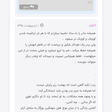
پاسخ
بارون :
۱ اردیبهشت ۱۳۹۵
همیشه مادر را به مداد تشبیه میکردم که با هر بار تراشیده شدن
کوچک و کوچک تر میشود …
ولی پدر یک خودکار شکیل و زیباست که در ظاهر ابهتش را
همیشه حفظ میکند ، خم به ابرو نمیاورد و خیلی سخت تر از این
حرفهاست ؛ فقط هیچکس نمیبیند و نمیداند که چقدر دیگر
میتواند بنویسد …
.
.
.
پدر؛ تکیه گاهی است که بهشت زیر پایش نیست
اما همیشه به جرم پدر بودن باید ایستادگی کند؛
و با وجود همه مشکلات, به تو لبخند زند تا تو دلگرم شوی
که اگر بدانی … چه کسی ،
کشتی زندگی را از میان موج های سهمگین روزگار به ساحل آرام