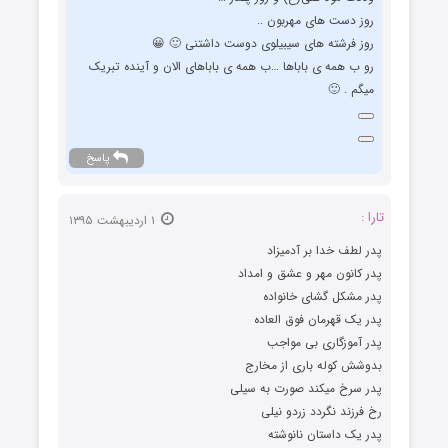
روز دست های مهربون ..
روز فرشته های سیبیلوی دوست داشتنی 🙂 😀
رو ب همه ی باباها …ب همه ی باباهای الان و آینده تبریک
میگم . 🙂
پاسخ
تارا :
۱ اردیبهشت ۱۳۹۵
پدر لطف خدا بر آدمیزاد
پدر کانون مهر و عشق و امداد
پدر مشکل گشای خانواده
پدر یک قهرمان فوق العاده
پدر آموزگاری بی مواجب
بدوشش کوله باری از مخارج
پدر سرخ میکند صورت به سیلی
رخ فرزند نگردد زردو نیلی
پدر یک داستان نانوشته