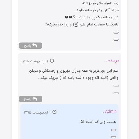
پدر همراه مادر در بهشته
خوشا آنان پدر در خانه دارند
درون خانه یک پروانه دارند…??❤️❤️
ولادت با سعادت امام على (ع) و روز پدر مبارک??
پاسخ
مرسده :
۱ اردیبهشت ۱۳۹۵
منم این روز عزیز به همه پدران مهربون و زحمتکش و مردان
واقعی (البته اگه وجود داشته باشه 😀 ) تبریک میگم…
پاسخ
Admin :
۱ اردیبهشت ۱۳۹۵
هست ولی کم است 😀