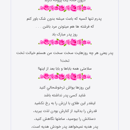
درون خانہ یک پروانہ دارند
پدرم تنها کسیه که باعث میشه بدون شک باور کنم
که فرشته ها هم میتونن مرد باشن . . .
روز پدر مبارک باد
پدر یعنی هر چه روزهایت سخت سخت من هستم خیالت تخت
تخت‏!‏
سلامتی همه باباها و بابا بعد از اینها‏!‏
این روزها ﻳﻮﺍﺵ ﺗﺮﺧﻮﺷﺤﺎﻟﻲ ﻛﻨﻴﺪ
ﺷﺎﻳﺪ کسی ﭘﺪﺭ ﻧﺪﺍﺷﺘﻪ ﺑﺎﺷﺪ
ﺍﻳﻨﻘﺪﺭ ﺍﻳﻦ ﻃﻼی ﺑﺎ ﺍﺭﺯﺵ ﺭﺍ ﺑﻪ ﺭﺥ ﻧﻜﺸﻴﺪ
ﻗﺪﺭﺵ ﺭﺍ ﺑﺪﺍﻧﻴﺪ ﺍﺯ ﻛﻨﺎﺭﺵ ﺑﻮﺩﻥ ﻟﺬﺕ ﺑﺒﺮﻳﺪ،
ﺩﺳﺘﺎﻧﺶ ﺭﺍ ﺑﺒﻮﺳﻴﺪ، ﺳﺎﻋﺘﻬﺎ ﻧﮕﺎﻫﺶ ﻛﻨﻴﺪ،
ﭘﺪﺭ ﻫﺪﻳﻪ ﻧﻤﻴﺨﻮﺍﻫﺪ ﭘﺪﺭ ﺧﻮﺩﺵ ﻫﺪﻳﻪ ﺍﺳﺖ،