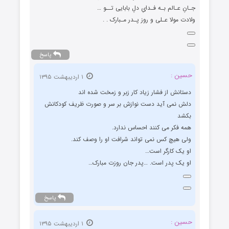
جـانِ عـالم بـه فـداىِ دلِ بابایى تــو …
ولادت مولا عـلی و روز پـدر مـبارک . .
پاسخ
حسین :
۱ اردیبهشت ۱۳۹۵
دستانش از فشار زیاد کار زبر و زمخت شده اند
دلش نمی آید دست نوازش بر سر و صورت ظریف کودکانش
بکشد
همه فکر می کنند احساس ندارد.
ولی هیچ کس نمی تواند شرافت او را وصف کند.
او یک کارگر است…
او یک پدر است. …پدر جان روزت مبارک…
پاسخ
حسین :
۱ اردیبهشت ۱۳۹۵