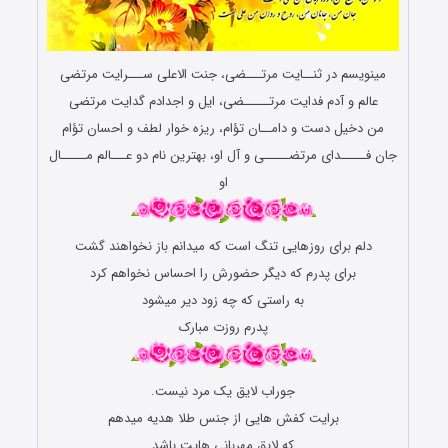
مینویسم در ثنــایت مرتـــضی، جنت الاعلی ســـرایت مرتضی
عالم و آدم فدایت مرتـــــضی، ایل و اجدادم گدایت مرتضی
من دخیل دست و دامــان تؤام، ریزه خوار لطف و احسان تؤام
جان فـــــدای مرتضـــــی و آل او، بهترین نام دو عـــالم مـــــال
او
دلم برای روزهایی تنگ است که میدانم باز نخواهند گشت
برای پدرم که دیگر حضورش را احساس نخواهم کرد
به راستی که چه زود دیر میشود
پدرم روزت مبارک
جوراب لایق یک مرد نیست.
برایت کفش هایی از جنس طلا هدیه میدهم
که لایق مهربانی هایت باشد