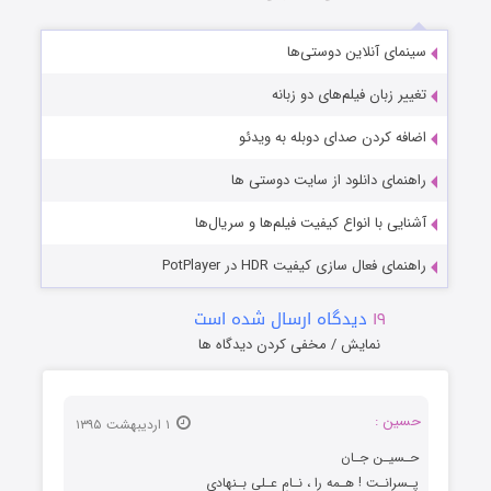
سینمای آنلاین دوستی‌ها
تغییر زبان فیلم‌های دو زبانه
اضافه کردن صدای دوبله به ویدئو
راهنمای دانلود از سایت دوستی ها
آشنایی با انواع کیفیت فیلم‌ها و سریال‌ها
راهنمای فعال سازی کیفیت HDR در PotPlayer
۱۹
دیدگاه ارسال شده است
نمایش / مخفی کردن دیدگاه ها
حسین :
۱ اردیبهشت ۱۳۹۵
حـسیـن جـان
پـسرانـت ! هـمه را ، نـامِ عـلى بـنهادى