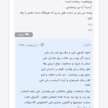
رویاهایت رسانده است؛
“پدرت”را می پرستیدی …
بوسه می زنم بر دست های پدرم که هیچگاه دست هایم را رها
نکرد
پاسخ
بارون :
۱ اردیبهشت ۱۳۹۵
اسوه تقـوی علی و مظــهر ایمــان علی
عـزت آل پیمـــبر، عاشــــق جانـان علی
منشــاء جـود و سخاوت، موج دریای وفا
لعل رخشـــان ولایت ،گوهــر تـابـان علی
منبع مهــر ومحبت ، صــاحب لطف و کرم
افتـــخار شیـعیان و آیت الـرحمــــان علی
****
میلاد باسعادت مولای عاشقان، امیر مؤمنان، علی علیه السلام ،
روز پدر و روز مرد رو به همه شیعیان جهان ، کاربرای خوب
سایت دوستیها و آقایون محترم علی الخصوص آقا میقات
تبریک میگم