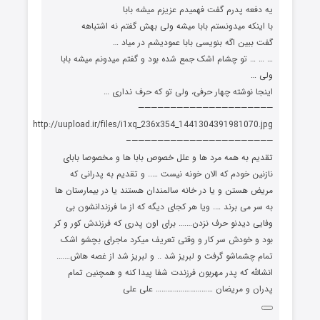
یه دفعه پدرم گفت فهمیدم عزیزم میشه بابا
با اینکه میدونستم بابا میشه ولی بهش گفتم نه اشتباهه
گفت ببین اگه بنویسی بابا عمودیشم در میاد …
… … … تو چشام اشک جمع شده بود و گفتم میدونم میشه بابا
ولی …
اینجا نوشته چهار حرفی، ولی تو که حرف نداری …
—————————————————————
http://uupload.ir/files/i1xq_236x354_1441304391981070.jpg
——————————————————————–
تقدیم به همه مرد ها و علل خصوص بابا ها و مخصوصا بابای
نازنین خودم که الان خونه نیست ….. و تقدیم به پدرانی که
مریض هستن و یا در خانه سالمندان هستند یا در بیمارستان ها
به سر می برند …. ویا هر کجای دیگه که از ما فرزندانشون بی
وفایی دیدنو حرف نزدن……. برای اون پدری که فرزندش کور و کر
بود و خودش سر کار و وقتی تعریف میکرد ماجرای بچشو اشک
تمام چشماشو گرفت و لبریز شد .. و لبریز شد از غصه هاش…….
انشالله که پدر مهربون فرزندت شفا پیدا کنه و همچنین تمام
پدران و مریضان ………………………… علی علی