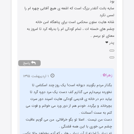
بود
سایه بانت آنقدر بزرگ است که اشعه ی هیچ آفتابی چهره ام را
لمس نکرد
شانه هایت ستون محکمی است برای پناهگاه امن خانه
چشم های خسته ات ، تمام کودکی ام را بدرقه کرد تا امروز به
معنای تو برسم ..
پدر ❤
پاسخ
زهرا✿ :
۱ اردیبهشت ۱۳۹۵
بگذار مردم بگویند دیوانه است! یک روز چند اسکناس تا
نخورده برمیدارم می گذارم کف دست یک مرد دوره گرد تا
بیاید دم در خانه ی قدیمی کودکی هایت اسپند دور سرت
بچرخاند و برگردد. خودم هم از دور ورد می خوانم و فوت می
کنم به سمت آسمانت .
دست من نیست . اصلا تو بگو خرافاتی. من می گویم عاقبت
چشم می خوری با این همه قشنگی .
تو زیبایی! اما نه از آن زیبایی هایی که آدم بخواهد مثلا عکس