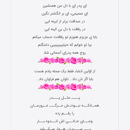
ای پدر ای با دل من همنشین
ای صمیمی، ای بر انگشتر نگین
در صداقت برتر از ایینه ایی
در رفاقت با دل بی کینه ایی
بابا ی عزیزم هنوزم تو رفاقتت حساب میکنم
بیا تو خوابم که خیلیییییییی دلتنگتم
روح همه پدرای آسمانی شاد
از اوّلین انشاء فقط یک جمله یادم هست
بابا اگر نان داد… تاوان هم فراوان داد…
پـــــ مثــل پــــدر
همــانکـــه نبــودنـش مــرگــــ غــرورمــان
را رقـــم زده
وجـــای خـالـــی اش انـــدوه بـــار
بـــر ســـرمـان هــوار میـکــشد.