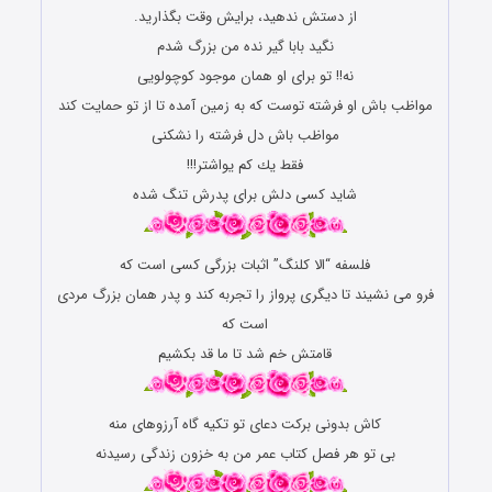
ﺍﺯ ﺩﺳﺘﺶ ﻧﺪﻫﻴﺪ، ﺑﺮﺍﻳﺶ ﻭﻗﺖ ﺑﮕﺬﺍﺭﻳﺪ.
ﻧﮕﻴﺪ ﺑﺎﺑﺎ ﮔﻴﺮ ﻧﺪﻩ ﻣﻦ ﺑﺰﺭﮒ ﺷﺪﻡ
ﻧﻪ!! ﺗﻮ ﺑﺮﺍی ﺍﻭ ﻫﻤﺎﻥ ﻣﻮﺟﻮﺩ ﻛﻮﭼﻮﻟﻮیی
ﻣﻮﺍﻇﺐ ﺑﺎﺵ ﺍﻭ ﻓﺮﺷﺘﻪ ﺗﻮﺳﺖ ﻛﻪ ﺑﻪ ﺯﻣﻴﻦ ﺁﻣﺪﻩ ﺗﺎ ﺍﺯ ﺗﻮ ﺣﻤﺎﻳﺖ ﻛﻨﺪ
ﻣﻮﺍﻇﺐ ﺑﺎﺵ ﺩﻝ ﻓﺮﺷﺘﻪ ﺭﺍ نشکنی
ﻓﻘﻂ ﻳﻚ ﻛﻢ ﻳﻮﺍﺷﺘﺮ!!!
ﺷﺎﻳﺪ کسی ﺩﻟﺶ ﺑﺮﺍی ﭘﺪﺭﺵ ﺗﻨﮓ ﺷﺪﻩ
فلسفه “الا کلنگ” اثبات بزرگی کسی است که
فرو می نشیند تا دیگری پرواز را تجربه کند و پدر همان بزرگ مردی
است که
قامتش خم شد تا ما قد بکشیم
کاش بدونی برکت دعای تو تکیه گاه آرزوهای منه
بی تو هر فصل کتاب عمر من به خزون زندگی رسیدنه