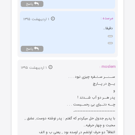
پاسخ
مرسده :
۱ اردیبهشت ۱۳۹۵
دقیقا…
پاسخ
moslem :
۱ اردیبهشت ۱۳۹۵
ســـَــر ســُـفره چیزی نبود . . .
یــخ در پــارچ
و
پدر هــر دو آب شــدند !
چــه دنــیای بی رحمــیست . . .
———————————————-
با پدرم جدول حل میکردم که گفتم : پدر نوشته دوست, عشق ,
محبت و چهار حرفیه…
اتفاقا” دو حرف اولشم در اومده بود , یعنی ب و الف