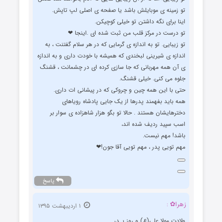
تو زمینه ی موبایلش باشد یا صفحه ی اصلی لپ تاپش.
اینا برای نگه داشتن تو خیلی کوچیکن.
تو درست در مرکز قلب من ثبت شده ای .اینجا ❤
تو زیبایی. تو به اندازه ی گرمایی که در هر سلام گفتنت ، به
اندازه ی شیرینی لبخندی که همیشه با خودت داری و به اندازه
ی آن همه مهربانی که جا سازی کرده ای در چشمانت ، قشنگ
جلوه می کنی. خیلی قشنگ.
حتی با این همه چین و چروکی که در پیشانی ات داری.
همه باید بفهمند پدرها از یک جایی پادشاه رویاهای
دخترهایشان هستند . حالا تو بگو هزار شاهزاده ی سوار بر
اسب سپید ردیف شده اند،
باشد! مهم نیست.
مهم تویی پدر ، مهم تویی آقا جون!❤
پاسخ
زهرا✿ :
۱ اردیبهشت ۱۳۹۵
ولادت مولا علی(ع) و روز پـدر …