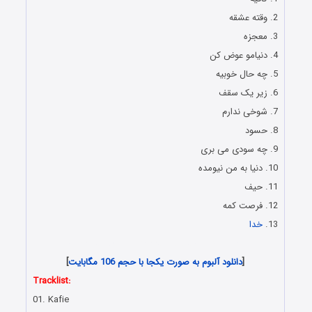
2. وقته عشقه
3. معجزه
4. دنیامو عوض کن
5. چه حال خوبیه
6. زیر یک سقف
7. شوخی ندارم
8. حسود
9. چه سودی می بری
10. دنیا به من نیومده
11. حیف
12. فرصت کمه
13.
خدا
Download Album Behnam Safavi – Mojezeh
[
دانلود آلبوم به صورت یکجا با حجم 106 مگابایت
]
Tracklist:
01. Kafie