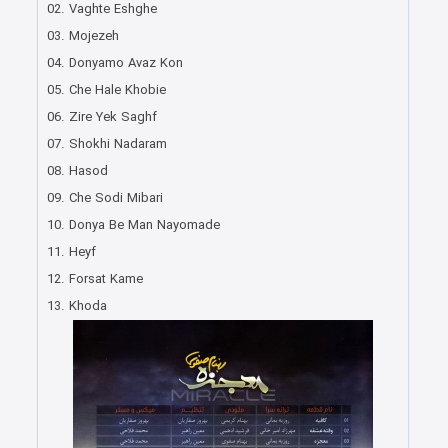
02. Vaghte Eshghe
03. Mojezeh
04. Donyamo Avaz Kon
05. Che Hale Khobie
06. Zire Yek Saghf
07. Shokhi Nadaram
08. Hasod
09. Che Sodi Mibari
10. Donya Be Man Nayomade
11. Heyf
12. Forsat Kame
13. Khoda