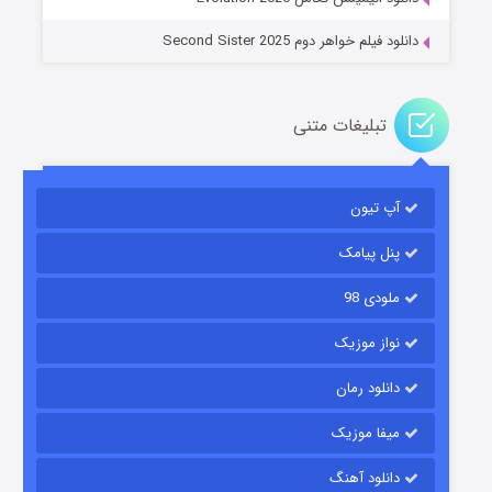
دانلود فیلم خواهر دوم Second Sister 2025
تبلیغات متنی
باب اسفنجی فصل ۱۷
آپ تیون
۶ (زیرنویس)
قسمت
منتشر شد
پنل پیامک
ملودی 98
نواز موزیک
دانلود رمان
میفا موزیک
رویایی برای تو
دانلود آهنگ