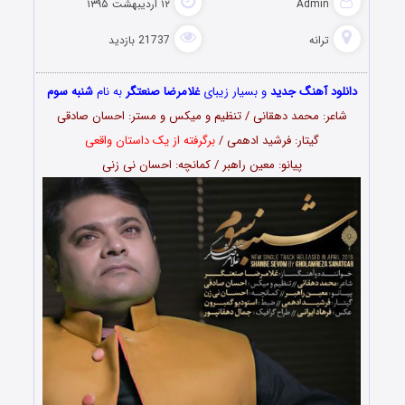
Admin
۱۲ اردیبهشت ۱۳۹۵
ترانه
21737 بازدید
دانلود آهنگ جدید
و بسیار زیبای
غلامرضا صنعتگر
به نام
شنبه سوم
شاعر: محمد دهقانی / تنظیم و میکس و مستر: احسان صادقی
گیتار: فرشید ادهمی /
برگرفته از یک داستان واقعی
پیانو: معین راهبر / کمانچه: احسان نی زنی