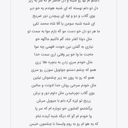
دستم ام نها رو سینه و دل حاضر ام که سر به زیر
دل تو دلم نهسته که ای شنبه هوندم یه خو دیر
بوی گلاب و دو و اود ای پیچدن دور ضریح
ای شنبه شنبه سومن یا آقا شاه محمد تقی
ما هر دو دل خو دست مو گه بازم موا به سمت تو
مثل دوتا کفتر جلد گم ناکنیم جاگهه خو
نیازی به گفتن نین خودت افهمی چه موا
حاجت ما وا خو ببر وقتی اری سمت خدا
مثل خودم سری زدن به بنچره طلا زری
همو که چشم دستنو جولویل سوزن رو سری
همو که رو به روی مه زیر چشموش نیلین
مثل خودم سرخی روش خدا ادونت و سالین
بوی گلاب نچرخیدن مثل دلوم دور و برش
زریح تو ایزه گره دلم با جیویل سرش
برگشتمو کفشون خو دوباره ام که سر پا
وا خودم ام گو که دیگه شنبه آینده تنام
که یه هو ام رو به روم وایستا با چشمون خیس