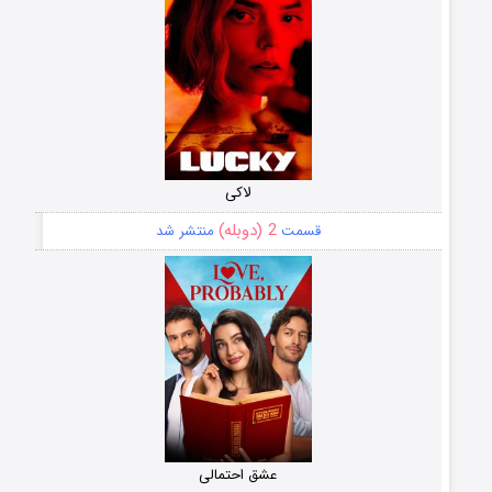
لاکی
2 (دوبله)
قسمت
منتشر شد
عشق احتمالی