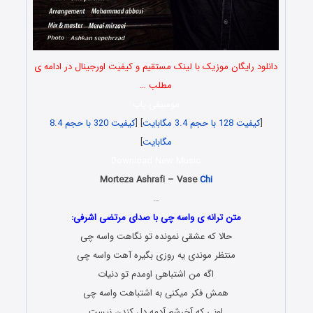
دانلود رایگان موزیک با لینک مستقیم و کیفیت اورجینال در ادامه ی
مطلب …
موسیقی پاپ
[
کیفیت 128 با حجم 3.4 مگابایت
] [
کیفیت 320 با حجم 8.4
مگابایت
]
Download New Music
Morteza Ashrafi – Vase
Chi
…
متن ترانه ی واسه چی با صدای مرتضی اشرفی:
حالا که عشقی نمونده تو نگاهت واسه چی
منتظر موندی یه روزی بگیره آهت واسه چی
اگه من اشتباهی اومدم تو دنیات
همش فکر میکنی به اشتباهت واسه چی
اونی که آخرشم آدمه دل کندن نیست