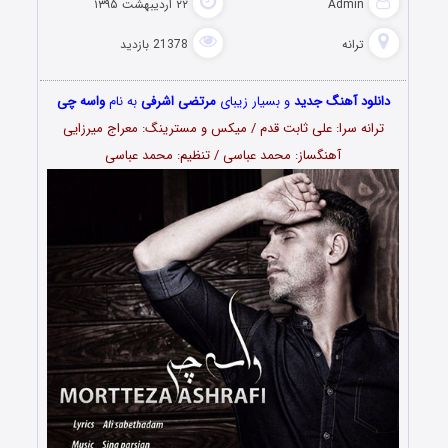
Admin
۲۲ اردیبهشت ۱۳۹۵
ترانه
21378 بازدید
دانلود آهنگ جدید
و بسیار زیبای
مرتضی اشرفی
به نام
واسه چی
ترانه سرا: علی ثابت قدم / میکس و مسترینگ: معراج میرزایی
آهنگساز: محمد عباسی / تنظیم: محمد عباسی