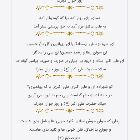
روز جوان مبارک
صدای پای بهار آمد بیا که کوه وقار آمد
به قلب عاشق قرار آمد به حق پرستی عیار آمد
ای سرو بوستان ایستادگی! ای زیباترین گل باغ حسین!
ای جوان رعنا و رشید حسین! ای علی را یادگار!
ای علی اکبر! سلام و درود بی پایان بر صورت و سیرت پیامبر گونه ات
میلاد حضرت علی اکبر (ع) و روز جوان مبارک
تو شهزاده ای و علی اکبری علی اکبری یا که پیغمبری؟
در خانه ات ازدحام گداست ولی خم به ابرو نمی آوری
میلاد حضرت علی اکبر (ع) و روز جوان مبارک
بِدان که جوانِ خوش اخلاق، کلید خوبى ها و قفل بدى هاست
و جوانِ بداخلاق، قفل خوبى ها و کلید بدى هاست.
امام صادق (ع)