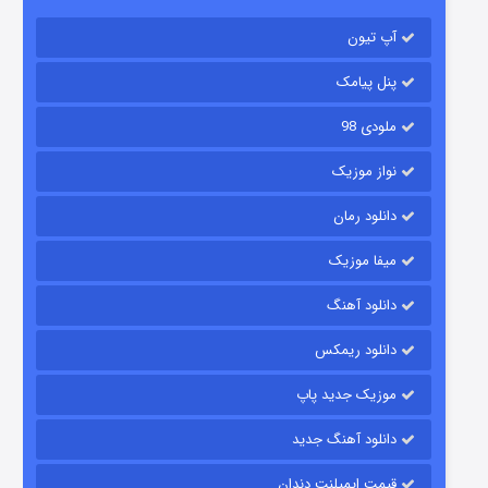
آپ تیون
مردگان متحرک: شهر مرده ۳
۲ (زیرنویس)
قسمت
منتشر شد
پنل پیامک
ملودی 98
نواز موزیک
دانلود رمان
میفا موزیک
دانلود آهنگ
شکست استوارت در نجات جهان
دانلود ریمکس
۷ (زیرنویس)
قسمت
منتشر شد
موزیک جدید پاپ
دانلود آهنگ جدید
قیمت ایمپلنت دندان