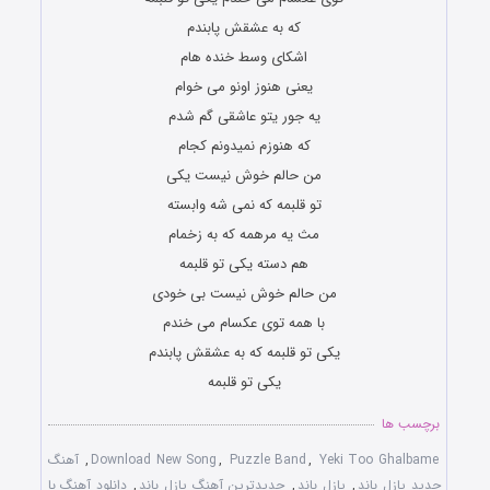
که به عشقش پابندم
اشکای وسط خنده هام
یعنی هنوز اونو می خوام
یه جور یتو عاشقی گم شدم
که هنوزم نمیدونم کجام
من حالم خوش نیست یکی
تو قلبمه که نمی شه وابسته
مث یه مرهمه که به زخمام
هم دسته یکی تو قلبمه
من حالم خوش نیست بی خودی
با همه توی عکسام می خندم
یکی تو قلبمه که به عشقش پابندم
یکی تو قلبمه
برچسب ها
Yeki Too Ghalbame
,
Puzzle Band
,
Download New Song
,
آهنگ
جدید پازل باند
,
پازل باند
,
جدیدترین آهنگ پازل باند
,
دانلود آهنگ با