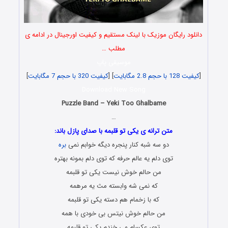
دانلود رایگان موزیک با لینک مستقیم و کیفیت اورجینال در ادامه ی
مطلب …
موسیقی پاپ
[
کیفیت 128 با حجم 2.8 مگابایت
] [
کیفیت 320 با حجم 7 مگابایت
]
Download New Song
Puzzle Band – Yeki Too Ghalbame
…
متن ترانه ی یکی تو قلبمه با صدای پازل باند:
دو سه شبه کنار پنجره دیگه خوابم نمی
بره
توی دلم یه عالم حرفه که توی دلم بمونه بهتره
من حالم خوش نیست یکی تو قلبمه
که نمی شه وابسته مث یه مرهمه
که با زخمام هم دسته یکی تو قلبمه
من حالم خوش نیتس بی خودی با همه
توی عکسام می خندم یکی تو قلبمه