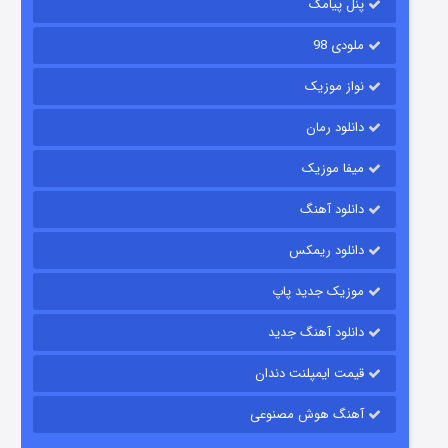
پنل پیامک
ملودی 98
نواز موزیک
دانلود رمان
میفا موزیک
شکست استوارت در نجات جهان
دانلود آهنگ
۷ (زیرنویس)
قسمت
منتشر شد
دانلود ریمکس
موزیک جدید پاپ
دانلود آهنگ جدید
قیمت ایمپلنت دندان
آهنگ هوش مصنوعی
شوگر فصل ۲