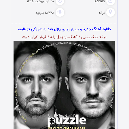
Admin
۲۸ اردیبهشت ۱۳۹۵
ترانه
۱۸۷۷۸ بازدید
دانلود آهنگ جدید
و بسیار زیبای
پازل باند
به نام
یکی تو قلبمه
ترانه: بابک بابایی / آهنگساز: پازل باند / گیتار: کیان دارت