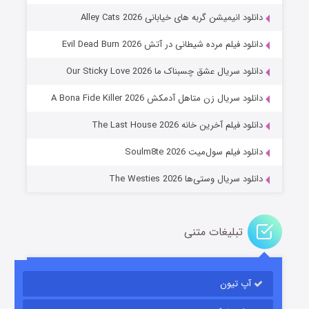
دانلود انیمیشن گربه های خیابانی Alley Cats 2026
دانلود فیلم مرده شیطانی در آتش Evil Dead Burn 2026
دانلود سریال عشق چسبناک ما Our Sticky Love 2026
عملیات آپارتمان
دانلود سریال زن متاهل آدمکش A Bona Fide Killer 2026
۲ (زیرنویس)
قسمت
منتشر شد
دانلود فیلم آخرین خانه The Last House 2026
دانلود فیلم سول‌میت Soulm8te 2026
دانلود سریال وستی‌ها The Westies 2026
تبلیغات متنی
مردگان متحرک: شهر مرده ۳
۲ (زیرنویس)
قسمت
منتشر شد
آپ تیون