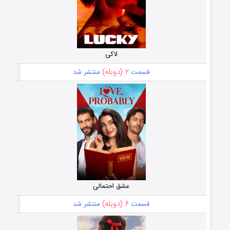
لاکی
۲ (دوبله)
قسمت
منتشر شد
عشق احتمالی
۶ (دوبله)
قسمت
منتشر شد