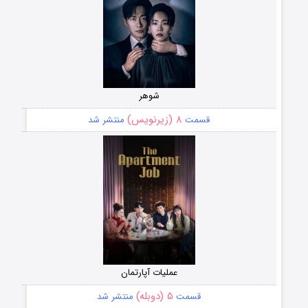
شوهر
۸ (زیرنویس)
قسمت
منتشر شد
عملیات آپارتمان
۵ (دوبله)
قسمت
منتشر شد