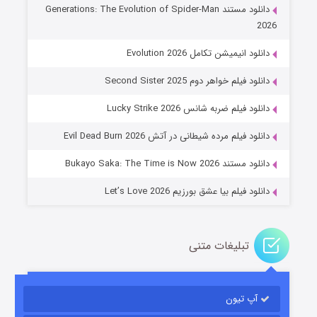
دانلود مستند Generations: The Evolution of Spider-Man
2026
دانلود انیمیشن تکامل Evolution 2026
دانلود فیلم خواهر دوم Second Sister 2025
جادوگری در مغولستان
دانلود فیلم ضربه شانس Lucky Strike 2026
۱۴ (زیرنویس)
قسمت
منتشر شد
دانلود فیلم مرده شیطانی در آتش Evil Dead Burn 2026
دانلود مستند Bukayo Saka: The Time is Now 2026
دانلود فیلم بیا عشق بورزیم Let’s Love 2026
تبلیغات متنی
باب اسفنجی فصل ۱۷
آپ تیون
۶ (زیرنویس)
قسمت
منتشر شد