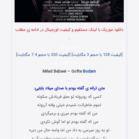
دانلود موزیک با لینک مستقیم و کیفیت اورجینال در ادامه ی مطلب
…
موسیقی پاپ
[
کیفیت 128 با حجم 3 مگابایت
] [
کیفیت 320 با حجم 7.4 مگابایت
]
Download New Song
Milad Babaei – Gofte
Bodam
…
متن ترانه ی گفته بودم با صدای میلاد بابایی:
کسی که روبروته تو عمق فریادش سکوته
تموم خاطراتت شنیدم خیلی وقته آرزوته
من که گفته بودم میری و برمیگردی
من که گفته بودم تو اما گوش نکردی
تو یه روز میرسی به داد من اما واسه حال من دیره
یکی دیگه داره پیش من تو نبودت جاتو میگیره