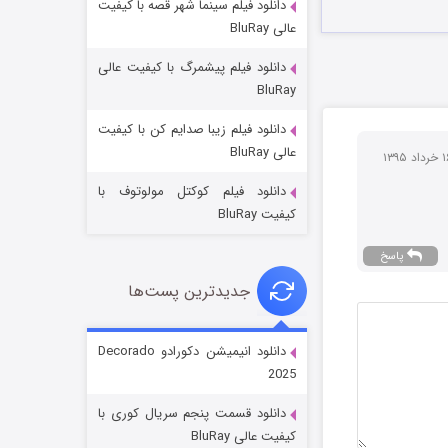
دانلود فیلم سینما شهر قصه با کیفیت
عالی BluRay
دانلود فیلم پیشمرگ با کیفیت عالی
BluRay
دانلود فیلم زیبا صدایم کن با کیفیت
جادوگری در مغولستان
عالی BluRay
14 (زیرنویس)
قسمت
منتشر شد
دانلود فیلم کوکتل مولوتوف با
کیفیت BluRay
پاسخ
جدیدترین پست‌ها
دانلود انیمیشن دکورادو Decorado
2025
باب اسفنجی فصل ۱۷
دانلود قسمت پنجم سریال کوری با
6 (زیرنویس)
قسمت
منتشر شد
کیفیت عالی BluRay