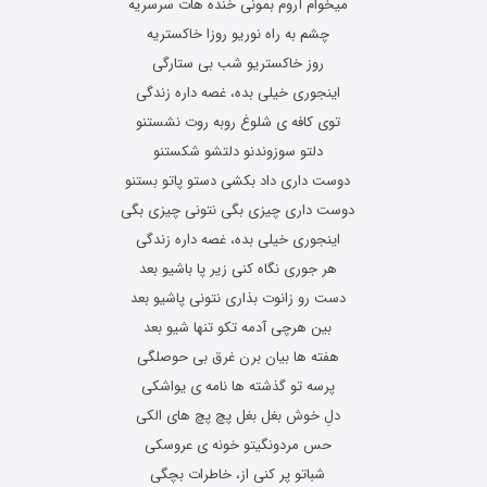
میخوام آروم بمونی خنده هات سرسریه
چشم به راه نوریو روزا خاکستریه
روز خاکستریو شب بی ستارگی
اینجوری خیلی بده، غصه داره زندگی
توی کافه ی شلوغ روبه روت نشستنو
دلتو سوزوندنو دلتشو شکستنو
دوست داری داد بکشی دستو پاتو بستنو
دوست داری چیزی بگی نتونی چیزی بگی
اینجوری خیلی بده، غصه داره زندگی
هر جوری نگاه کنی زیر پا باشیو بعد
دست رو زانوت بذاری نتونی پاشیو بعد
بین هرچی آدمه تکو تنها شیو بعد
هفته ها بیان برن غرق بی حوصلگی
پرسه تو گذشته ها نامه ی یواشکی
دلِ خوش بغل بغل پچ پچ های الکی
حس مردونگیتو خونه ی عروسکی
شباتو پر کنی از، خاطرات بچگی