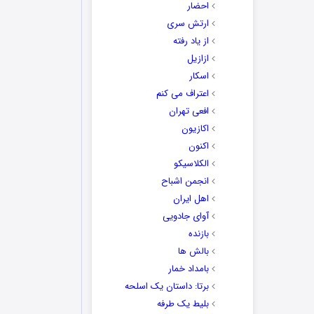
احضار
ارتش سری
از یاد رفته
ازازیل
اسکار
اعتراف می کنم
افعی تهران
اکازیون
اکنون
الکلاسیکو
انجمن اشباح
اهل ایران
آوای جادویی
بازنده
بالش ها
بامداد خمار
برتا: داستان یک اسلحه
بلیط یک‌‌ طرفه