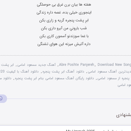
هفته ها بیان برن غرق بی حوصلگی
اینجوری خیلی بده، غصه داره زندگی
ابرِ پشت پنجره گریه و زاری بکن
شب بارونیِ من آبرو داری بکن
با غما سوزندنو آسمون کاری بکن
داره آتیش میزنه این هوای تشنگی
Download New Son
,
Abre Poshte Panjereh
,
آهنگ جدید مسعود امامی
,
ابر پشت پ
یدترین آهنگ مسعود امامی
,
دانلود آهنگ ابر پشت پنجره
,
دانلود آهنگ با کیفیت 320
 پنجره از مسعود امامی
,
دانلود رایگان آهنگ مسعود امامی بنام ابر پشت پنجره
,
دانلود 
د امامی
شنهادی