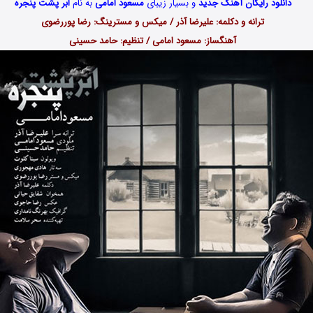
دانلود رایگان آهنگ جدید
و بسیار زیبای
مسعود امامی
به نام
ابر پشت پنجره
ترانه و دکلمه: علیرضا آذر / میکس و مسترینگ: رضا پوررضوی
آهنگساز: مسعود امامی / تنظیم: حامد حسینی