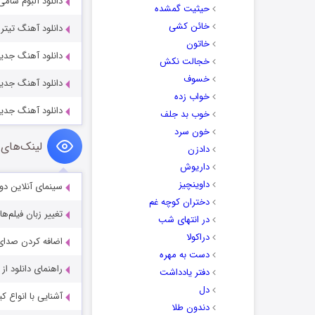
دانلود آلبوم سامی یوس
حیثیت گمشده
خائن کشی
دانلود آهنگ تیتر
خاتون
دانلود آهنگ جدید
خجالت نکش
خسوف
دانلود آهنگ جدید 
خواب زده
دانلود آهنگ جدی
خوب بد جلف
خون سرد
لینک‌های 
دادزن
داریوش
داوینچیز
سینمای آنلاین دو
دختران کوچه غم
تغییر زبان فیلم‌ها
در انتهای شب
دراکولا
اضافه کردن صدای 
دست به مهره
راهنمای دانلود ا
دفتر یادداشت
دل
آشنایی با انواع ک
دندون طلا