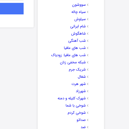
سووشون
سیاه چاله
سیاوش
شام ایرانی
شاهگوش
شب آهنگی
شب های مافیا
شب های مافیا: زودیاک
شبکه مخفی زنان
شریک جرم
شغال
شهر هرت
شهرزاد
شهرک کلیله و دمنه
شوخی با شما
شوخی کردم
صداتو
ضد