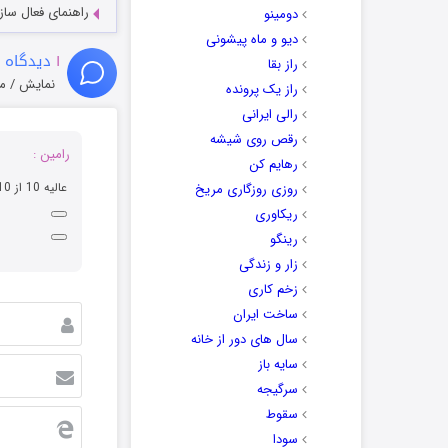
راهنمای فعال سازی کیفیت R
دومینو
دیو و ماه پیشونی
۱
دیدگاه 
راز بقا
نمایش / م
راز یک پرونده
رالی ایرانی
رقص روی شیشه
رامین :
رهایم کن
عالیه 10 از 10
روزی روزگاری مریخ
ریکاوری
رینگو
زار و زندگی
زخم کاری
ساخت ایران
سال های دور از خانه
سایه باز
سرگیجه
سقوط
سودا