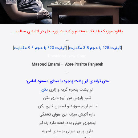
دانلود موزیک با لینک مستقیم و کیفیت اورجینال در ادامه ی مطلب …
…
[
کیفیت 128 با حجم 3.8 مگابایت
] [
کیفیت 320 با حجم 9.3 مگابایت
]
Download New Song
Masoud Emami – Abre Poshte Panjereh
…
متن ترانه ی ابر پشت پنجره با صدای مسعود امامی:
ابرِ پشت پنجره گریه و زاری
بکن
شب بارونیِ من آبرو داری بکن
با غم آروم سوزندنو آسمون کاری بکن
داره آتیش میزنه این هوای تشنگی
اینجوری خیلی بده، غصه داره زندگی
داری پر پر میزنی بوسه ی آخریه