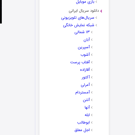
بازی موبایل
دانلود سریال ایرانی
سریال‌های تلویزیونی
شبکه نمایش خانگی
۱۳ شمالی
آبان
آسپرین
آشوب
آفتاب پرست
آقازاده
آکتور
آمرلی
آمستردام
آنتن
آنها
ابله
ابوطالب
اجل معلق