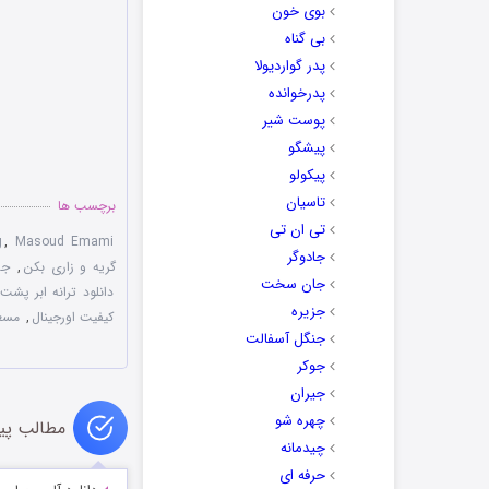
بوی خون
بی گناه
پدر گواردیولا
پدرخوانده
پوست شیر
پیشگو
پیکولو
تاسیان
برچسب ها
تی ان تی
g
,
Masoud Emami
جادوگر
گریه و زاری بکن
,
جد
جان سخت
دانلود ترانه ابر پشت
جزیره
کیفیت اورجینال
,
مسعو
جنگل آسفالت
جوکر
جیران
چهره شو
مطالب پی
چیدمانه
حرفه ای