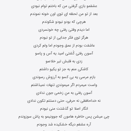
عشقمو بازی گرفتی من که باختم توام نبودی
بعد از تو من لحظه ای توی اون خونه نموندم
هرچی که بودو نبودو شکوندم
اما دیدم وقتی رفتی چه خونسردی
هرگز توی فکر جدایی از تو نبودم
عاشقت بودم از عمق وجودم اما ولم کردی
آسون رفتی کُشتی امید یه آس و پاسو
زدی به قلبش تیر خلاصو
کاشکی منم به جز تو یکیو داشتم
بازم مرسی یه بی کسو به آرزوش رسوندی
واست میمردم اگر میموندی تنهات نمیذاشتم
آسون رفتی به منِ زخمی جون ندادی
نه خداحافظی نه حرفی، حتی دستتم تکون ندادی
انگار اصلا تو گذشتت منی نبودم
چی میشن پس خاطره هامون که جوونیمو به پاش سوزوندم
آره عشقم دیگه خشکیده شد وجودم