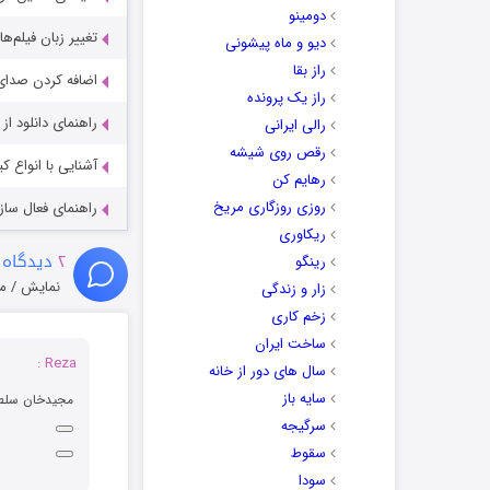
دومینو
تغییر زبان فیلم‌ها
دیو و ماه پیشونی
راز بقا
اضافه کردن صدای 
راز یک پرونده
راهنمای دانلود ا
رالی ایرانی
رقص روی شیشه
آشنایی با انواع ک
رهایم کن
روزی روزگاری مریخ
راهنمای فعال سازی کیفیت R
ریکاوری
۲
دیدگاه 
رینگو
نمایش / م
زار و زندگی
زخم کاری
ساخت ایران
Reza :
سال های دور از خانه
سایه باز
مجیدخان سلطا
سرگیجه
سقوط
سودا