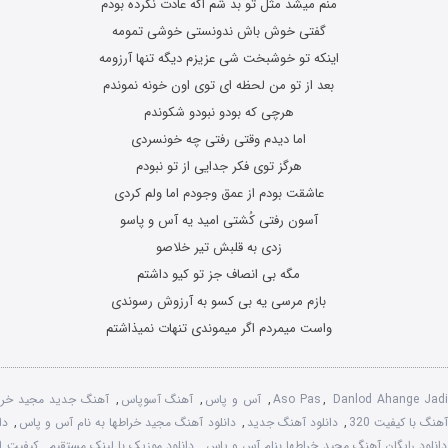
منم میشد مثل تو بد شم اگه عادت نکرده بودم
گفتی خوش باش ندونستی خوشی تمومه
اینکه تو خوشبخت شی عزیزم دیگه تنها آرزومه
بعد از تو من لحظه ای توی اون خونه نموندم
هرچی که بودو نبودو شکوندم
اما دیدم وقتی رفتی چه خونسردی
هرگز توی فکر جدایی از تو نبودم
عاشقت بودم از عمق وجودم اما ولم کردی
آسون رفتی کُشتی امید یه آس و پاسو
زدی به قلبش تیر خلاصو
مگه بی انصاف جز تو کیو داشتم
بازم مرسی یه بی کسو به آرزوش رسوندی
واست میمردم اگر میموندی تنهات نمیذاشتم
Danlod Ahange Jad
,
Aso Pas
,
آس و پاس
,
آهنگ آسوپاس
,
آهنگ جدید مجید خرا
هنگ با کیفیت 320
,
دانلود آهنگ جدید
,
دانلود آهنگ مجید خراطها به نام آس و پاس
,
دا
دانلود رایگان آهنگ مجید خراطها بنام آس و پاس
,
دانلود موزیک با لینک مستقیم
,
کیفیت ا