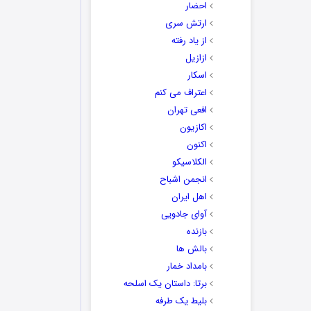
احضار
ارتش سری
از یاد رفته
ازازیل
اسکار
اعتراف می کنم
افعی تهران
اکازیون
اکنون
الکلاسیکو
انجمن اشباح
اهل ایران
آوای جادویی
بازنده
بالش ها
بامداد خمار
برتا: داستان یک اسلحه
بلیط یک‌‌ طرفه