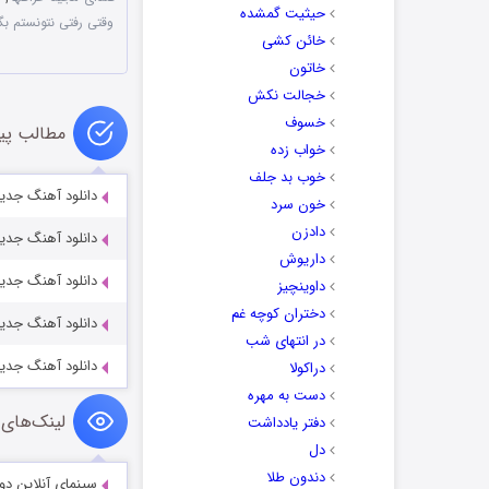
حیثیت گمشده
وقتی رفتی نتونستم بگ
خائن کشی
خاتون
خجالت نکش
خسوف
مطالب پی
خواب زده
خوب بد جلف
دانلود آهنگ جدید
خون سرد
دادزن
دانلود آهنگ جدی
داریوش
دانلود آهنگ جدی
داوینچیز
دختران کوچه غم
دانلود آهنگ جدی
در انتهای شب
دانلود آهنگ جدید 
دراکولا
دست به مهره
لینک‌های 
دفتر یادداشت
دل
دندون طلا
سینمای آنلاین دو