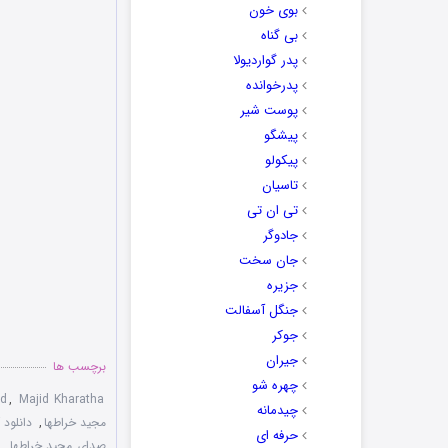
بوی خون
بی گناه
پدر گواردیولا
پدرخوانده
پوست شیر
پیشگو
پیکولو
تاسیان
تی ان تی
جادوگر
جان سخت
جزیره
جنگل آسفالت
جوکر
جیران
برچسب ها
چهره شو
id
,
Majid Kharatha
چیدمانه
مجید خراطها
,
دانلود آ
حرفه ای
صدای مجید خراطها
,