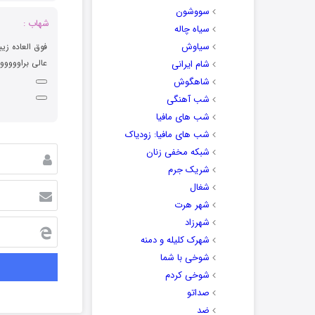
سووشون
شهاب :
سیاه چاله
سیاوش
فوق العاده زی
عالی براووووو
شام ایرانی
شاهگوش
شب آهنگی
شب های مافیا
شب های مافیا: زودیاک
شبکه مخفی زنان
شریک جرم
شغال
شهر هرت
شهرزاد
شهرک کلیله و دمنه
شوخی با شما
شوخی کردم
صداتو
ضد