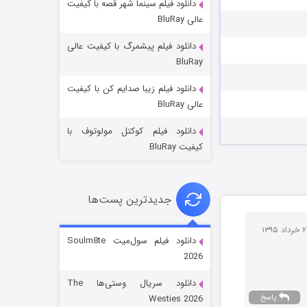
دانلود فیلم سینما شهر قصه با کیفیت
عالی BluRay
دانلود فیلم پیشمرگ با کیفیت عالی
BluRay
دانلود فیلم زیبا صدایم کن با کیفیت
جادوگری در مغولستان
عالی BluRay
14 (زیرنویس)
قسمت
منتشر شد
دانلود فیلم کوکتل مولوتوف با
کیفیت BluRay
جدیدترین پست‌ها
دانلود فیلم سول‌میت Soulm8te
2026
باب اسفنجی فصل ۱۷
دانلود سریال وستی‌ها The
6 (زیرنویس)
قسمت
منتشر شد
پاسخ
Westies 2026