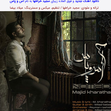
دانلود آهنگ جدید
و فوق العاده زیبای
مجید خراطها
به نام
آس و پاس
ترانه و ملودی: مجید خراطها / تنظیم، میکس و مسترینگ: میلاد بیضا