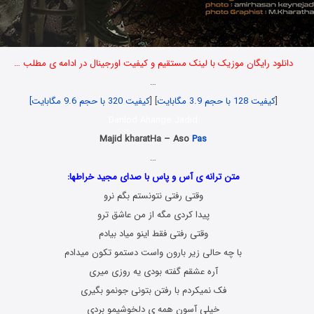
دانلود رایگان موزیک با لینک مستقیم و کیفیت اورجینال در ادامه ی مطلب …
…
[
کیفیت 128 با حجم 3.9 مگابایت
] [
کیفیت 320 با حجم 9.6 مگابایت]
Danlod Ahange Jadid
Majid kharatHa – Aso
Pas
…
متن ترانه ی آس و پاس با صدای مجید خراطها:
وقتی رفتی نتونستم بگم نرو
پیدا کردی مگه از من عاشق ترو
وقتی رفتی فقط اینو میاد بیادم
با چه حالی زیر بارون واست دستمو تکون میدادم
آره عشقم گفته بودی یه روزی میری
فک نمیکردم با رفتن بتونی جونمو بگیری
خیلی آسون همه ی دلخوشیمو بردی