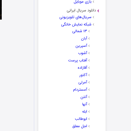
بازی موبایل
دانلود سریال ایرانی
سریال‌های تلویزیونی
شبکه نمایش خانگی
۱۳ شمالی
آبان
آسپرین
آشوب
آفتاب پرست
آقازاده
آکتور
آمرلی
آمستردام
آنتن
آنها
ابله
ابوطالب
اجل معلق