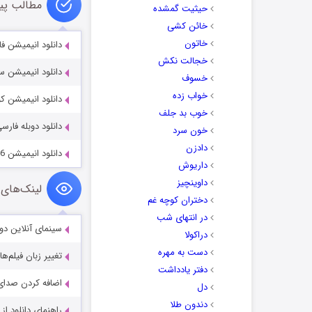
مطالب پی
حیثیت گمشده
خائن کشی
خاتون
دانلود انیمیشن فانوس سبز 22
خجالت نکش
دانلود انیمیشن سرزمین ح
خسوف
خواب زده
دانلود انیمیشن کوروکشترا 25
خوب بد جلف
دانلود دوبله فارسی انی
خون سرد
دادزن
دانلود انیمیشن My Life as a Zucchini 2016
داریوش
داوینچیز
لینک‌های 
دختران کوچه غم
در انتهای شب
سینمای آنلاین دو
دراکولا
دست به مهره
تغییر زبان فیلم‌ها
دفتر یادداشت
اضافه کردن صدای 
دل
دندون طلا
راهنمای دانلود ا