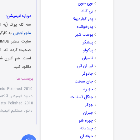
بوی خون
بی گناه
درباره انیمیشن:
پدر گواردیولا
سه کله پوک (به انگلیسی: Olsen Gang Gets Polished) نام انیمیشنی زیبا م
پدرخوانده
ماجراجویی
پوست شیر
س
پیشگو
پیکولو
تاسیان
است. هم اکنون شما
تی ان تی
دانلود کنید.
جادوگر
برچسب ها
جان سخت
جزیره
ets Polished 2010
دانلود انیمیشن 3 کله پوک
جنگل آسفالت
Gets Polished 2010
جوکر
دانلود مستقیم انیمیشن en Gang Gets Polished 2010 1080p
جیران
چهره شو
چیدمانه
حرفه ای