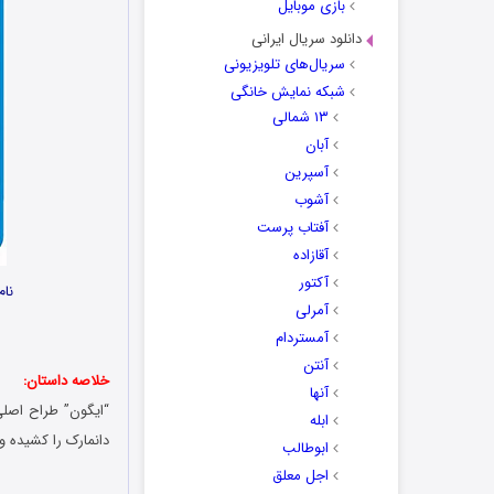
بازی موبایل
دانلود سریال ایرانی
سریال‌های تلویزیونی
شبکه نمایش خانگی
۱۳ شمالی
آبان
آسپرین
آشوب
آفتاب پرست
آقازاده
آکتور
نام
آمرلی
آمستردام
آنتن
خلاصه داستان:
آنها
“ایگون” طراح اصلی
ابله
دانمارک را کشیده و
ابوطالب
اجل معلق