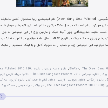
حصول کشور دانمارک در سبک انیمیشن و
ایت معتبر IMDB کسب نماید. صداپیشگانی چون آنیته هیک و مارتین بوچ در این انیمیشن به
صحبت کرده اند. انیمیشن زیبای سه کله پوک در تاریخ ۱۴ اکتبر سال ۰۱۰
 میتوانید این انیمیشن زیبا و جذاب را به صورت کامل و با لینک مستقیم از سایت 
The Olsen Gang G
,
BluRay
,
دار و دسته اولسن
,
دانلود The Olsen Gang Gets Polished 2010 720p
,
دانلود انیمیشن The Olsen Gang Gets Polished 2010
,
,
دانلود رایگان
,
دانلود زیرنویس فارسی
,
دانلود فیلم با حجم کم
,
دانلود کارتون سه کل
The Ols
,
دو زبانه
,
دوبله فارسی
,
سه کله پوک
,