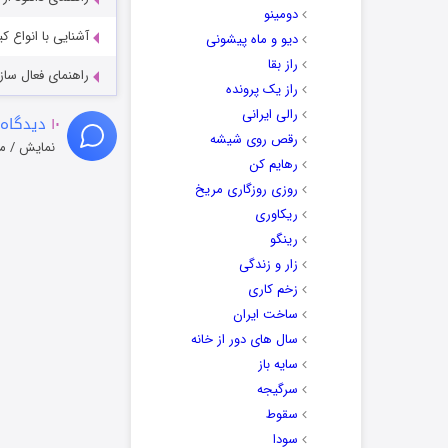
دومینو
آشنایی با انواع ک
دیو و ماه پیشونی
راز بقا
راهنمای فعال سازی کیفیت R
راز یک پرونده
رالی ایرانی
۱۰
دیدگاه 
رقص روی شیشه
نمایش / م
رهایم کن
روزی روزگاری مریخ
ریکاوری
رینگو
زار و زندگی
زخم کاری
ساخت ایران
سال های دور از خانه
سایه باز
سرگیجه
سقوط
سودا