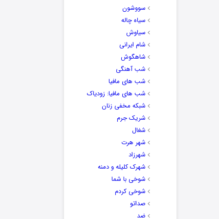
سووشون
سیاه چاله
سیاوش
شام ایرانی
شاهگوش
شب آهنگی
شب های مافیا
شب های مافیا: زودیاک
شبکه مخفی زنان
شریک جرم
شغال
شهر هرت
شهرزاد
شهرک کلیله و دمنه
شوخی با شما
شوخی کردم
صداتو
ضد