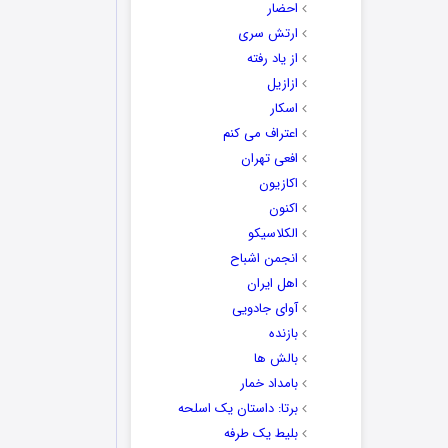
احضار
ارتش سری
از یاد رفته
ازازیل
اسکار
اعتراف می کنم
افعی تهران
اکازیون
اکنون
الکلاسیکو
انجمن اشباح
اهل ایران
آوای جادویی
بازنده
بالش ها
بامداد خمار
برتا: داستان یک اسلحه
بلیط یک‌‌ طرفه