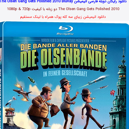
دانلود رایگان دوبله فارسی انیمیشن The Olsen Gang Gets Polished 2010 BluRay
The Olsen Gang Gets Polished 2010 دو زبانه با کیفیت 1080p & 720p
دانلود انیمیشن زیبای سه کله پوک همراه با لینک مستقیم