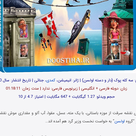
: سه کله پوک (دار و دسته اولسن) | ژانر: انیمیشن،
کمدی
، جنائی | تاریخ انتشار: سال 2010
زبان: دوبله فارسی + انگلیسی | زیرنویس فارسی: ندارد | مدت زمان: 01:18:11
حجم ویدئو: 1.27 گیگابایت + 647 مگابایت | امتیاز: 4.7 از 10
 نقشه سرقت از موزه باستانی، با یک مته، عسل، مقوا، آب آلو و مقداری موش نقشه
 “گروه
اولسن
” به خواست نخست وزیر گرد هم آمده اند…
دانلود کارتون با حجم کم و کیفیت بلوری x265 HEVC