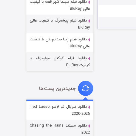
دانلود فیلم سینما شهر قصه با کیفیت
عالی BluRay
دانلود فیلم پیشمرگ با کیفیت عالی
BluRay
دانلود فیلم زیبا صدایم کن با کیفیت
جادوگری در مغولستان
عالی BluRay
۱۴ (زیرنویس)
قسمت
منتشر شد
دانلود فیلم کوکتل مولوتوف با
کیفیت BluRay
جدیدترین پست‌ها
دانلود سریال تد لاسو Ted Lasso
2020-2026
باب اسفنجی فصل ۱۷
دانلود مستند Chasing the Rains
۶ (زیرنویس)
قسمت
منتشر شد
2022