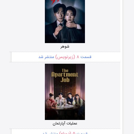
شوهر
۸ (زیرنویس)
قسمت
منتشر شد
عملیات آپارتمان
۵ (دوبله)
قسمت
منتشر شد