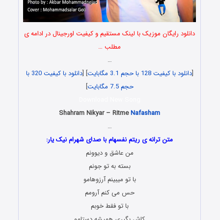
دانلود رایگان موزیک با لینک مستقیم و کیفیت اورجینال در ادامه ی
مطلب …
…
[
دانلود با کیفیت 128 با حجم 3.1 مگابایت
] [
دانلود با کیفیت 320 با
حجم 7.5 مگابایت
]
Download New Song
Shahram Nikyar – Ritme
Nafasham
…
متن ترانه ی ریتم نفسهام با صدای شهرام نیک یار:
من عاشق و دیوونم
بسته به تو جونم
با تو میبینم آرزوهامو
حس می کنم آرومم
با تو فقط خوبم
کاش بگیری همیشه دستامو