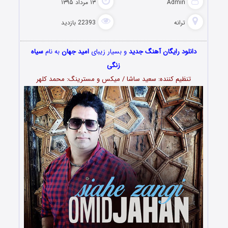
Admin
۱۳ مرداد ۱۳۹۵
ترانه
22393 بازدید
دانلود رایگان آهنگ جدید
و بسیار زیبای
امید جهان
به نام
سیاه
زنگی
تنظیم کننده: سعید ساشا / میکس و مسترینگ: محمد کلهر