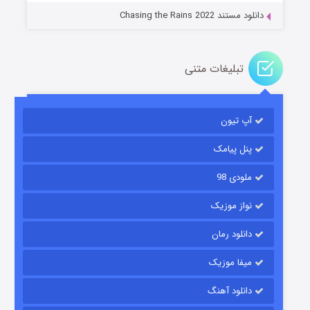
دانلود مستند Chasing the Rains 2022
تبلیغات متنی
آپ تیون
باب اسفنجی فصل ۱۷
۶ (زیرنویس)
قسمت
منتشر شد
پنل پیامک
ملودی 98
نواز موزیک
دانلود رمان
میفا موزیک
دانلود آهنگ
رویایی برای تو