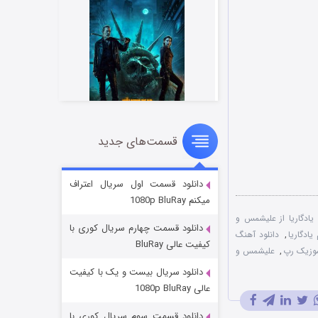
قسمت‌های جدید
مردگان متحرک: شهر مرده ۳
۲ (زیرنویس)
قسمت
منتشر شد
دانلود قسمت اول سریال اعتراف
میکنم 1080p BluRay
 یادگاریا از علیشمس و
دانلود قسمت چهارم سریال کوری با
ادگاریا
,
دانلود آهنگ
کیفیت عالی BluRay
موزیک رپ
,
علیشمس و
دانلود سریال بیست و یک با کیفیت
عالی 1080p BluRay
دانلود قسمت سوم سریال کوری با