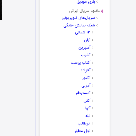
بازی موبایل
دانلود سریال ایرانی
سریال‌های تلویزیونی
شبکه نمایش خانگی
۱۳ شمالی
آبان
آسپرین
آشوب
آفتاب پرست
آقازاده
آکتور
آمرلی
آمستردام
آنتن
آنها
ابله
ابوطالب
اجل معلق