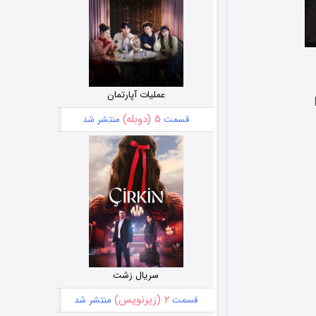
عملیات آپارتمان
۵ (دوبله)
قسمت
منتشر شد
سریال زشت
۲ (زیرنویس)
قسمت
منتشر شد