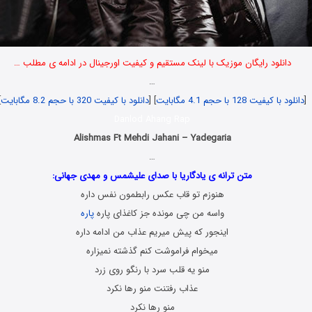
دانلود رایگان موزیک با لینک مستقیم و کیفیت اورجینال در ادامه ی مطلب …
…
[
دانلود با کیفیت 128 با حجم 4.1 مگابایت
] [
دانلود با کیفیت 320 با حجم 8.2 مگابایت
]
Danlod Ahang Rap
Alishmas Ft Mehdi Jahani – Yadegaria
…
متن ترانه ی یادگاریا با صدای علیشمس و مهدی جهانی:
هنوزم تو قاب عکس رابطمون نفس داره
واسه من چی مونده جز کاغذای پاره
پاره
اینجور که پیش میریم عذاب من ادامه داره
میخوام فراموشت کنم گذشته نمیزاره
منو یه قلب سرد با رنگو روی زرد
عذاب رفتنت منو رها نکرد
منو رها نکرد