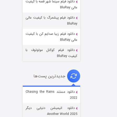
دانلود فیلم سینما شهر قصه با کیفیت
عالی BluRay
دانلود فیلم پیشمرگ با کیفیت عالی
BluRay
دانلود فیلم زیبا صدایم کن با کیفیت
باب اسفنجی فصل ۱۷
عالی BluRay
۶ (زیرنویس)
قسمت
منتشر شد
دانلود فیلم کوکتل مولوتوف با
کیفیت BluRay
جدیدترین پست‌ها
دانلود مستند Chasing the Rains
2022
رویایی برای تو
دانلود انیمیشن دنیایی دیگر
۱۵ (دوبله)
قسمت
منتشر شد
Another World 2025