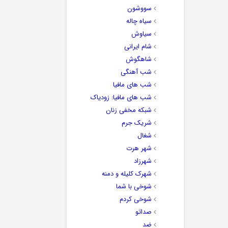
سووشون
سیاه چاله
سیاوش
شام ایرانی
شاهگوش
شب آهنگی
شب های مافیا
شب های مافیا: زودیاک
شبکه مخفی زنان
شریک جرم
شغال
شهر هرت
شهرزاد
شهرک کلیله و دمنه
شوخی با شما
شوخی کردم
صداتو
ضد