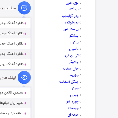
بوی خون
مطالب پی
بی گناه
پدر گواردیولا
پدرخوانده
دانلود آهنگ جدید
پوست شیر
دانلود آهنگ جدید
پیشگو
پیکولو
دانلود آهنگ جدید 
تاسیان
دانلود آهنگ جدید
تی ان تی
جادوگر
دانلود آهنگ زیبای
جان سخت
جزیره
لینک‌های 
جنگل آسفالت
جوکر
سینمای آنلاین دو
جیران
چهره شو
تغییر زبان فیلم‌ها
چیدمانه
اضافه کردن صدای 
حرفه ای