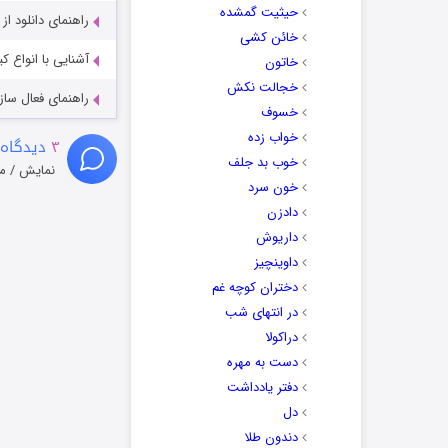
حیثیت گمشده
راهنمای دانلود ا
خائن کشی
آشنایی با انواع ک
خاتون
خجالت نکش
راهنمای فعال سازی کیفیت R
خسوف
خواب زده
۳
دیدگاه 
خوب بد جلف
نمایش / م
خون سرد
دادزن
داریوش
داوینچیز
دختران کوچه غم
در انتهای شب
دراکولا
دست به مهره
دفتر یادداشت
دل
دندون طلا