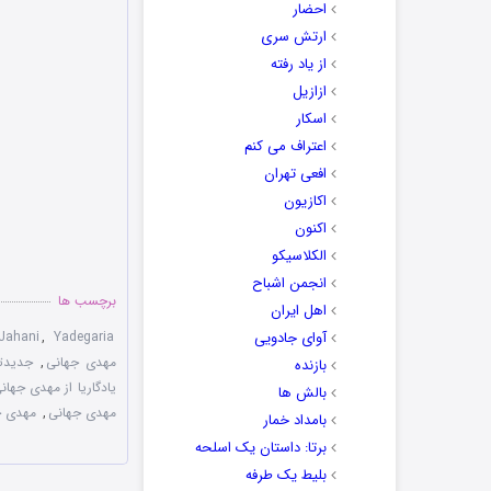
احضار
ارتش سری
از یاد رفته
ازازیل
اسکار
اعتراف می کنم
افعی تهران
اکازیون
اکنون
الکلاسیکو
انجمن اشباح
برچسب ها
اهل ایران
آوای جادویی
Yadegaria
,
Jahani
مهدی جهانی
,
جدیدت
بازنده
یادگاریا از مهدی جهان
بالش ها
مهدی جهانی
,
مهدی ج
بامداد خمار
برتا: داستان یک اسلحه
بلیط یک‌‌ طرفه