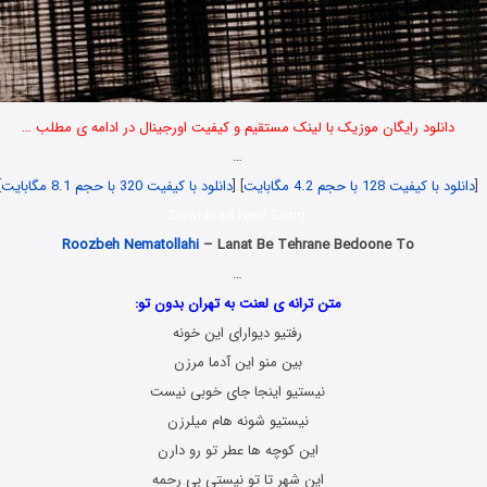
دانلود رایگان موزیک با لینک مستقیم و کیفیت اورجینال در ادامه ی مطلب …
…
[
دانلود با کیفیت 128 با حجم 4.2 مگابایت
] [
دانلود با کیفیت 320 با حجم 8.1 مگابایت
]
Download New Song
Roozbeh Nematollahi
– Lanat Be Tehrane Bedoone To
…
متن ترانه ی لعنت به تهران بدون تو:
رفتیو دیوارای این خونه
بین منو این آدما مرزن
نیستیو اینجا جای خوبی نیست
نیستیو شونه هام میلرزن
این کوچه ها عطر تو رو دارن
این شهر تا تو نیستی بی رحمه