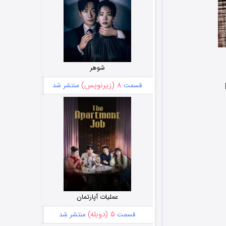
شوهر
۸ (زیرنویس)
قسمت
منتشر شد
عملیات آپارتمان
۵ (دوبله)
قسمت
منتشر شد