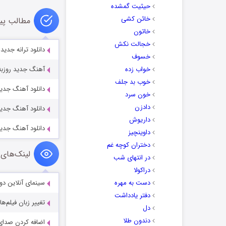
حیثیت گمشده
خائن کشی
مطالب پی
خاتون
خجالت نکش
دانلود ترانه جدید
خسوف
خواب زده
آهنگ جدید روزبه 
خوب بد جلف
دانلود آهنگ جدید
خون سرد
دادزن
دانلود آهنگ جدید
داریوش
دانلود آهنگ جدی
داوینچیز
دختران کوچه غم
لینک‌های 
در انتهای شب
دراکولا
دست به مهره
سینمای آنلاین دو
دفتر یادداشت
تغییر زبان فیلم‌ها
دل
دندون طلا
اضافه کردن صدای 