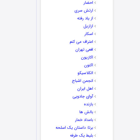
احضار
ارتش سری
از یاد رفته
ازازیل
اسکار
اعتراف می کنم
افعی تهران
اکازیون
اکنون
الکلاسیکو
انجمن اشباح
اهل ایران
آوای جادویی
بازنده
بالش ها
بامداد خمار
برتا: داستان یک اسلحه
بلیط یک‌‌ طرفه