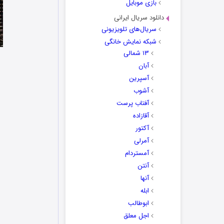
بازی موبایل
دانلود سریال ایرانی
سریال‌های تلویزیونی
شبکه نمایش خانگی
۱۳ شمالی
آبان
آسپرین
آشوب
آفتاب پرست
آقازاده
آکتور
آمرلی
آمستردام
آنتن
آنها
ابله
ابوطالب
اجل معلق