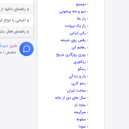
دومینو
راهنمای دانلود ا
دیو و ماه پیشونی
راز بقا
آشنایی با انواع ک
راز یک پرونده
راهنمای فعال سازی کیفیت R
رالی ایرانی
رقص روی شیشه
هیچ
دیدگا
رهایم کن
نمایش / م
روزی روزگاری مریخ
ریکاوری
رینگو
زار و زندگی
زخم کاری
ساخت ایران
سال های دور از خانه
سایه باز
سرگیجه
سقوط
سودا