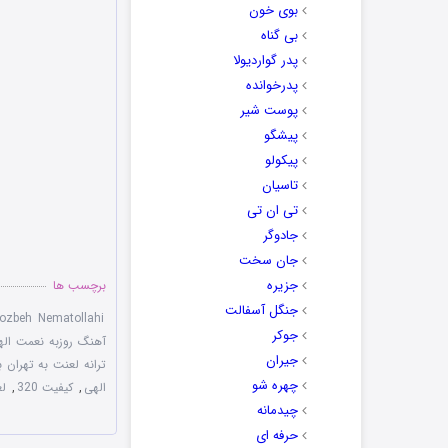
بوی خون
بی گناه
پدر گواردیولا
پدرخوانده
پوست شیر
پیشگو
پیکولو
تاسیان
تی ان تی
جادوگر
جان سخت
جزیره
برچسب ها
جنگل آسفالت
ozbeh Nematollahi
جوکر
آهنگ روزبه نعمت اله
جیران
ترانه لعنت به تهران 
چهره شو
الهی
,
کیفیت 320
,
ل
چیدمانه
حرفه ای