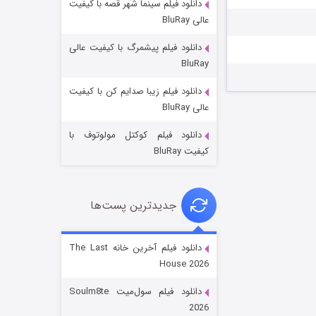
دانلود فیلم سینما شهر قصه با کیفیت
عالی BluRay
دانلود فیلم پیشمرگ با کیفیت عالی
BluRay
دانلود فیلم زیبا صدایم کن با کیفیت
جادوگری در مغولستان
عالی BluRay
۱۴ (زیرنویس)
قسمت
منتشر شد
دانلود فیلم کوکتل مولوتوف با
کیفیت BluRay
جدیدترین پست‌ها
دانلود فیلم آخرین خانه The Last
House 2026
باب اسفنجی فصل ۱۷
دانلود فیلم سول‌میت Soulm8te
۶ (زیرنویس)
قسمت
منتشر شد
2026