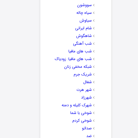
سووشون
سیاه چاله
سیاوش
شام ایرانی
شاهگوش
شب آهنگی
شب های مافیا
شب های مافیا: زودیاک
شبکه مخفی زنان
شریک جرم
شغال
شهر هرت
شهرزاد
شهرک کلیله و دمنه
شوخی با شما
شوخی کردم
صداتو
ضد