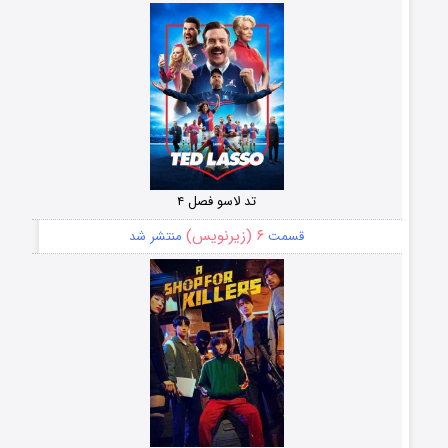
تد لاسو فصل ۴
۶ (زیرنویس)
قسمت
منتشر شد