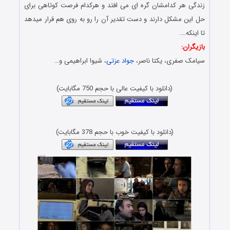
زندگی هر کدامشان گره ای می افتد و هرکدام فرصت کوتاهی برای
حل این مشکل دارند و دست تقدیر آن را رو به روی هم قرار میدهد
تا اینکه….
بازیگران:
سیامک صفری، یکتا ناصر،
جواد عزتی
، شیوا ابراهیمی و…
دانلود فیلم ایرانی – Danlod Film Irani MKV
(دانلود با کیفیت عالی با حجم 750 مگابایت)
Download Film Pish Khahad Amad 720p
(دانلود با کیفیت خوب با حجم 378 مگابایت)