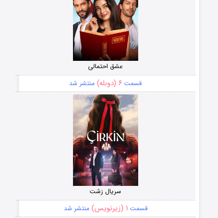
عشق احتمالی
۶ (دوبله)
قسمت
منتشر شد
سریال زشت
۱ (زیرنویس)
قسمت
منتشر شد