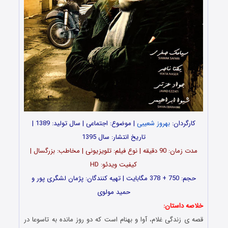
کارگردان:
بهروز شعیبی
| موضوع: اجتماعی | سال تولید: 1389 |
تاریخ انتشار: سال 1395
مدت زمان: 90 دقیقه | نوع فیلم: تلویزیونی | مخاطب: بزرگسال |
کیفیت ویدئو: HD
حجم: 750 + 378 مگابایت | تهیه کنندگان: پژمان لشگری پور و
حمید مولوی
خلاصه داستان:
قصه ی زندگی غلام، آوا و بهنام است که دو روز مانده به تاسوعا در