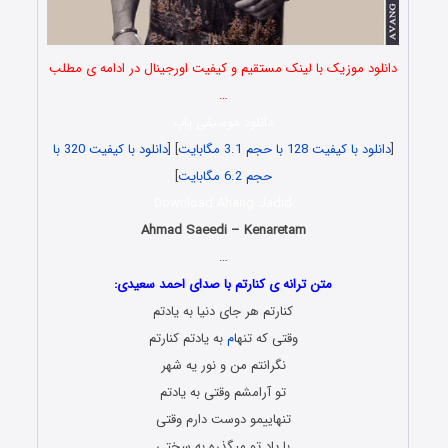
دانلود موزیک با لینک مستقیم و کیفیت اورجینال در ادامه ی مطلب
…
دانلود موسیقی پاپ
[
دانلود با کیفیت 128 با حجم 3.1 مگابایت
] [
دانلود با کیفیت 320 با
حجم 6.2 مگابایت
]
Download Ahang Jadid
Ahmad Saeedi – Kenaretam
…
متن ترانه ی کنارتم با صدای احمد سعیدی:
کنارتم هر جای دنیا به یادتم
وقتی که تنها
م
به یادتم کنارتم
نگرانتم من و نور یه شهر
تو آرامشم وقتی به یادتم
تنهاییمو دوست دارم وقتی
با یاد تو میگذره به سختی