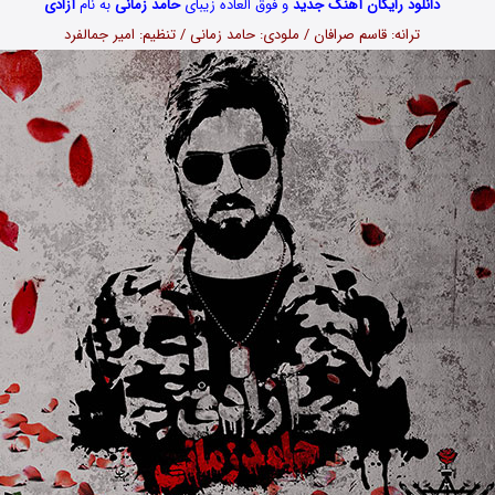
دانلود رایگان آهنگ جدید
و فوق العاده زیبای
حامد زمانی
به نام
آزادی
ترانه: قاسم صرافان / ملودی: حامد زمانی / تنظیم: امیر جمالفرد