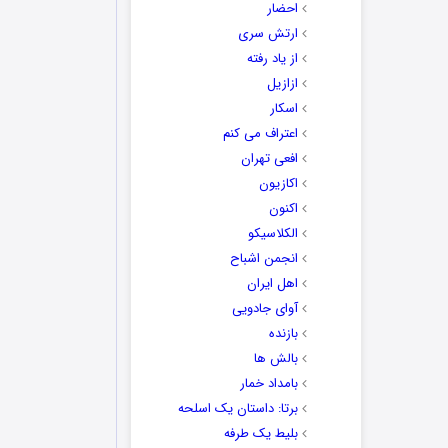
احضار
ارتش سری
از یاد رفته
ازازیل
اسکار
اعتراف می کنم
افعی تهران
اکازیون
اکنون
الکلاسیکو
انجمن اشباح
اهل ایران
آوای جادویی
بازنده
بالش ها
بامداد خمار
برتا: داستان یک اسلحه
بلیط یک‌‌ طرفه