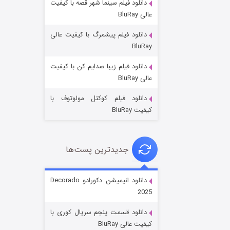
دانلود فیلم سینما شهر قصه با کیفیت
عالی BluRay
دانلود فیلم پیشمرگ با کیفیت عالی
BluRay
دانلود فیلم زیبا صدایم کن با کیفیت
جادوگری در مغولستان
عالی BluRay
۱۴ (زیرنویس)
قسمت
منتشر شد
دانلود فیلم کوکتل مولوتوف با
کیفیت BluRay
جدیدترین پست‌ها
دانلود انیمیشن دکورادو Decorado
2025
باب اسفنجی فصل ۱۷
دانلود قسمت پنجم سریال کوری با
۶ (زیرنویس)
قسمت
منتشر شد
کیفیت عالی BluRay