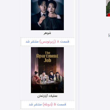
شوهر
]
۸ (زیرنویس)
قسمت
منتشر شد
عملیات آپارتمان
۵ (دوبله)
قسمت
منتشر شد