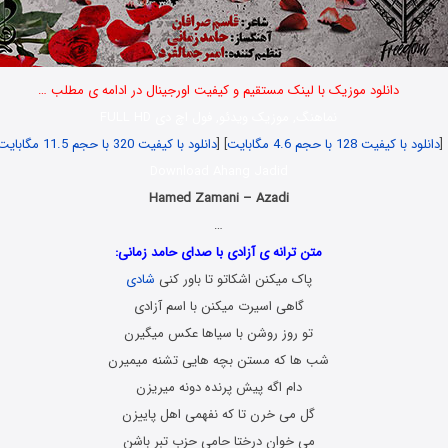
دانلود موزیک با لینک مستقیم و کیفیت اورجینال در ادامه ی مطلب …
نماهنگ, موزیک ویدئو, فول اچ دی FULL HD
[
دانلود با کیفیت 128 با حجم 4.6 مگابایت
] [
دانلود با کیفیت 320 با حجم 11.5 مگابایت
Download Ahang Jadid
Hamed Zamani – Azadi
…
متن ترانه ی آزادی با صدای حامد زمانی:
پاک میکنن اشکاتو تا باور کنی
شادی
گاهی اسیرت میکنن با اسم آزادی
تو روز روشن با سیاها عکس میگیرن
شب ها که مستن بچه هایی تشنه میمیرن
دام اگه پیش پرنده دونه میریزن
گل می خرن تا که نفهمی اهل پاییزن
می خوان درختا حامی حزب تبر باشن