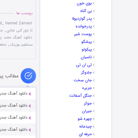
بوی خون
بی گناه
برچسب ها
پدر گواردیولا
d
,
Hamed Zamani
پدرخوانده
تا باور کنی شادی
,
جد
پوست شیر
دانلود آهنگ حامد زما
پیشگو
مستقیم موزیک
,
نماه
پیکولو
تاسیان
تی ان تی
جادوگر
مطالب پی
جان سخت
جزیره
دانلود آهنگ جدی
جنگل آسفالت
جوکر
دانلود آهنگ جدید 
جیران
دانلود آهنگ جدید
چهره شو
چیدمانه
دانلود آهنگ جدی
حرفه ای