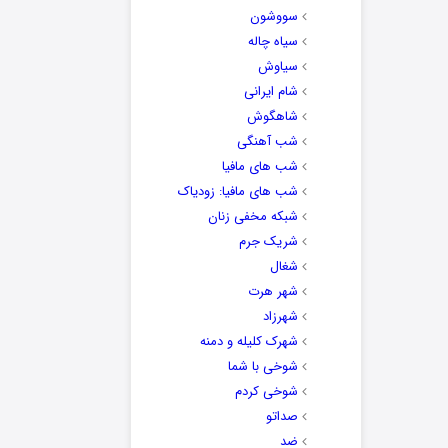
سووشون
سیاه چاله
سیاوش
شام ایرانی
شاهگوش
شب آهنگی
شب های مافیا
شب های مافیا: زودیاک
شبکه مخفی زنان
شریک جرم
شغال
شهر هرت
شهرزاد
شهرک کلیله و دمنه
شوخی با شما
شوخی کردم
صداتو
ضد