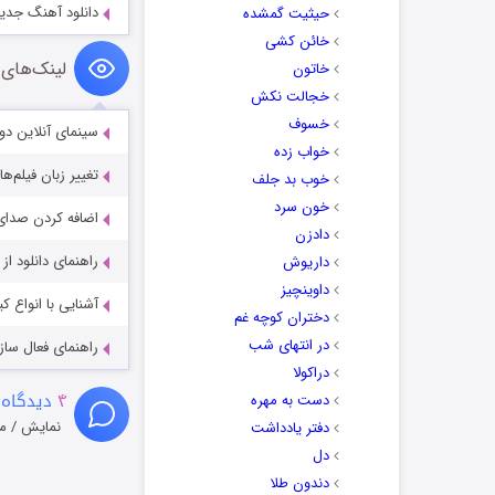
دانلود آهنگ جدید
حیثیت گمشده
خائن کشی
لینک‌های 
خاتون
خجالت نکش
خسوف
سینمای آنلاین دو
خواب زده
تغییر زبان فیلم‌ها
خوب بد جلف
خون سرد
اضافه کردن صدای 
دادزن
راهنمای دانلود ا
داریوش
داوینچیز
آشنایی با انواع ک
دختران کوچه غم
در انتهای شب
راهنمای فعال سازی کیفیت R
دراکولا
۴
دیدگاه 
دست به مهره
نمایش / م
دفتر یادداشت
دل
دندون طلا