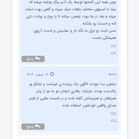
چون همه این کامنتها توسط یک آدم بیکار نوشته میشه که
میاد با اسمهای مختلف باهات حرف میزنه و گاهی بهت لبخند
میزنه و بعد در جا بهت توهین میکنه تا با روح و روانت بازی
کنه و حست رو بشکنه .
حس نابت رو برای ما نگه دار و سلامیتی و خندت آرزوی
همیشگی ماست .
پاسخ
رحیم :
۱۶ اسفند ۱۴۰۴
ایشون بت نبودند الگوی یک رزمنده ی غیرتمند و ایثارگر بو
پاکدست بودند..جزئیات رفتاری ایشان مو به مو از زبان
همراهان و همرزمانش گفته شده و در قسمت هایی از فیلم
صدای واقعی خودشون استفاده شده
پاسخ