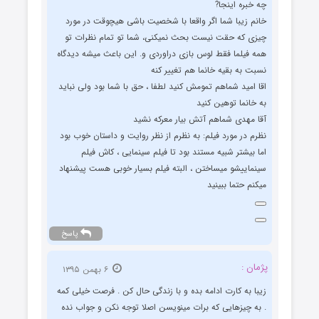
چه خبره اینجا?
خانم زیبا شما اگر واقعا با شخصیت باشی هیچوقت در مورد
چیزی که حقت نیست بحث نمیکنی، شما تو تمام نظرات تو
همه فیلما فقط لوس بازی دراوردی و. این باعث میشه دیدگاه
نسبت به بقیه خانما هم تغییر کنه
اقا امید شماهم تمومش کنید لطفا ، حق با شما بود ولی نباید
به خانما توهین کنید
آقا مهدی شماهم آتش بیار معرکه نشید
نظرم در مورد فیلم: به نظرم از نظر روایت و داستان خوب بود
اما بیشتر شبیه مستند بود تا فیلم سینمایی ، کاش فیلم
سینماییشو میساختن ، البته فیلم بسیار خوبی هست پیشنهاد
میکنم حتما ببینید
پاسخ
پژمان :
۶ بهمن ۱۳۹۵
زیبا به کارت ادامه بده و با زندگی حال کن . فرصت خیلی کمه
. به چیزهایی که برات مینویسن اصلا توجه نکن و جواب نده