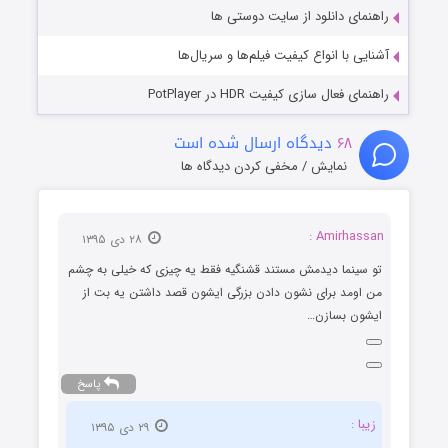
راهنمای دانلود از سایت دوستی ها
آشنایی با انواع کیفیت فیلم‌ها و سریال‌ها
راهنمای فعال سازی کیفیت HDR در PotPlayer
۶۸
دیدگاه ارسال شده است
نمایش / مخفی کردن دیدگاه ها
Amirhassan :
۲۸ دی ۱۳۹۵
تو سینما دیدمش مستند قشنگیه فقط یه چیزی که خیلی به چشم
من اومد برای نشون دادن بزرگی ایشون قصد داشتن یه بت از
ایشون بسازن…
پاسخ
زیبا :
۲۹ دی ۱۳۹۵