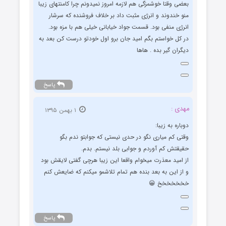
بعضی وقتا خوشمزگی هم لازمه امروز نمیدونم چرا کامنتهای زیبا
منو خندوند و انرژی مثبت داد بر خلاف فروشنده که سرشار
انرژی منفی بود. قسمت جواد خیابانی خیلی هم با مزه بود.
در کل خواستم بگم امید جان برو اول خودتو درست کن بعد به
دیگران گیر بده . هاها
پاسخ
مهدی :
۱ بهمن ۱۳۹۵
دوباره به زیبا:
وقتی کم میاری نگو در حدی نیستی که جوابتو ندم بگو
حقیقتش کم آوردم و جوابی بلد نیستم. بدم.
از امید معذرت میخوام واقعا این زیبا هرچی گفتی لایقش بود
و از این به بعد بنده هم تمام تلاشمو میکنم که ضایعش کنم
خخخخخخخ 😀
پاسخ