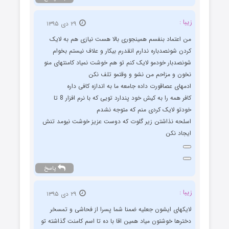
زیبا :
۲۹ دی ۱۳۹۵
من اعتماد بنفسم همینجوری بالا هست نیازی هم به لایک
کردن شونصدباره ندارم انقدرم بیکار و علاف نیستم بخوام
شونصدبار خودمو لایک کنم تو هم خوشت نمیاد کامنتهای منو
نخون و مزاحم من نشو و وقتمو تلف نکن
ادمهای عصاقورت داده جامعه ما به اندازه کافی داره
کافر همه را به کیش خود پندارد تویی که با نرم افزار 8 تا
خودتو لایک کردی منم که متوجه نشدم
اسلحه نذاشتن زیر گلوت که دوست عزیز خوشت نیومد تنش
ایجاد نکن
پاسخ
زیبا :
۲۹ دی ۱۳۹۵
لایکهای ایشون جعلیه ضمنا شما پسرا از فحاشی و تمسخر
دخترها خوشتون میاد همین اقا با ده تا اسم کامنت گذاشته تو