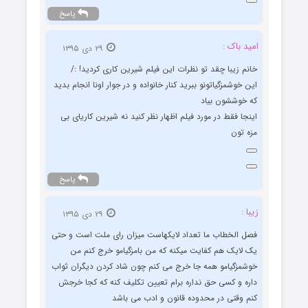
پاسخ
امید باک :
۲۹ دی ۱۳۹۵
خانم زیبا چقد تو نظرات این فیلم شیرین کاری کردید! :/
این خوشمزگیاتونو ببرید کنار خانواده و در جوار اونا انجام بدید
که خوششون بیاد
اینجا فقط در مورد فیلم اظهار نظر کنید نه شیرین کاریای بی
مزه تون
پاسخ
زیبا :
۲۹ دی ۱۳۹۵
فصل الخطاب ما تعداد لایکهاست میزان رای ملت است و حتی
یک لایک هم کفایت میکنه که من بامزگیامو خرج کنم من
خوشمزگیامو همه جا خرج می کنم چون شاد کردن دیگران ثواب
داره و کسی حق نداره برام تعیین تکلیف کنه که کجا خرجش
کنم وقتی در محدوده قانون و ادب می باشد