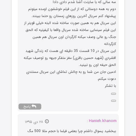
سه سالی که با سایتت آشنا شدم دادی دادا
دوم به همه دوستانی که از این فیلم خوششون اومده میتونم
پیشنهاد کنم سریال آخرین روزهای زمستان رو حتما ببینند.
این سریال هم به همین صورت ساخته شده البته خیلی قویتر از
این فیلم سینمایی ساخته شده سریال واقعا با کیفیتیه که الحق
جنگ رو عالی وصف میکنه کارگردان اون سریال هم همین
کارگردانه
این سریال در 10 قسمت 35 دقیقه ای هست که زندگی شهید
افشردی (شهید حسین باقری) مغز متفکر جبهه رو توصیف میکنه
الحق حیفه اون رو نبینید.
ادمین جان من شما رو به چالش تماشای این سریال مستندی
دعوت میکنم.
با تشکر
پاسخ
Hanieh.khanom :
۲۸ دی ۱۳۹۵
ببخشید یسوال داشتم چرا بعضی فیلما با حجم مثلا 500 مگ