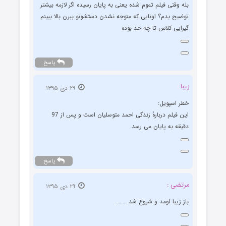
بله وقتی فیلم تموم شده یعنی به پایان رسیده اگر لازمه بیشتر
توضیح بدم؟ اونایی که متوجه نشدن دستشونو ببرن بالا ببینم
گیرایی کلاس تا چه حد بوده
پاسخ
زیبا :
۲۹ دی ۱۳۹۵
خطر اسپویل:
این فیلم دربارهٔ زندگی احمد متوسلیان است و پس از 97
دقیقه به پایان می رسد.
پاسخ
مرتضی :
۲۹ دی ۱۳۹۵
باز زیبا اومد و شروع شد ……..