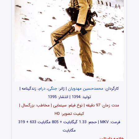
کارگردان:
محمدحسین مهدویان
| ژانر:
جنگی
،
درام
، زندگینامه |
تولید: 1394 | انتشار: 1395
مدت زمان: 97 دقیقه | نوع فیلم: سینمایی | مخاطب: بزرگسال |
کیفیت تصویر: HD
فرمت: MKV | حجم: 1.33 گیگابایت + 805 مگابایت 633 + 319
مگابایت
خلاصه داستان: