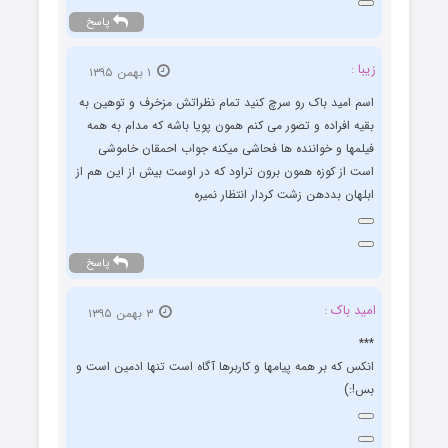
پاسخ
زیبا :
۱ بهمن ۱۳۹۵
اسم امید باک رو سرچ کنید تمام نظراتش مزخرف و توهین به
بقیه افراده و تصور می کنم همون پویا باشه که مدام به همه
فیلمها و خواننده ها فحاشی میکنه جواب احمقان خاموشی
است از کوزه همون برون تراود که در اوست بیش از این هم از
ابلهان بددهن زشت کردار انتظار نمیره
پاسخ
امید باک :
۳ بهمن ۱۳۹۵
***
انکس که بر همه پیامها و کاربرها آگاه است تنها ادمین است و
بس!:)