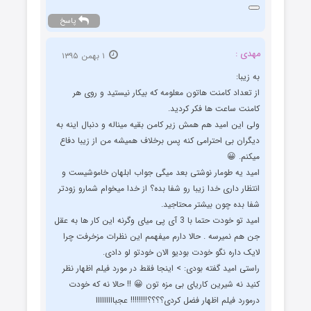
پاسخ
مهدی :
۱ بهمن ۱۳۹۵
به زیبا:
از تعداد کامنت هاتون معلومه که بیکار نیستید و روی هر
کامنت ساعت ها فکر کردید.
ولی این امید هم همش زیر کامن بقیه میناله و دنبال اینه به
دیگران بی احترامی کنه پس برخلاف همیشه من از زیبا دفاع
میکنم. 😀
امید یه طومار نوشتی بعد میگی جواب ابلهان خاموشیست و
انتظار داری خدا زیبا رو شفا بده؟ از خدا میخوام شمارو زودتر
شفا بده چون بیشتر محتاجید.
امید تو خودت حتما با 3 آی پی میای وگرنه این کار ها به عقل
جن هم نمیرسه . حالا دارم میفهمم این نظرات مزخرفت چرا
لایک داره نگو خودت بودیو الان خودتو لو دادی.
راستی امید گفته بودی: > اینجا فقط در مورد فیلم اظهار نظر
کنید نه شیرین کاریای بی مزه تون 😀 !! حالا نه که خودت
درمورد فیلم اظهار فضل کردی؟؟؟؟!!!!!!!! عجبااااااااا