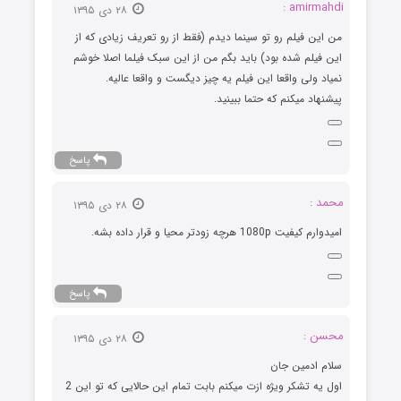
amirmahdi :
۲۸ دی ۱۳۹۵
من این فیلم رو تو سینما دیدم (فقط از رو تعریف زیادی که از
این فیلم شده بود) باید بگم من از این سبک فیلما اصلا خوشم
نمیاد ولی واقعا این فیلم یه چیز دیگست و واقعا عالیه.
پیشنهاد میکنم که حتما ببینید.
پاسخ
محمد :
۲۸ دی ۱۳۹۵
امیدوارم کیفیت 1080p هرچه زودتر محیا و قرار داده بشه.
پاسخ
محسن :
۲۸ دی ۱۳۹۵
سلام ادمین جان
اول یه تشکر ویژه ازت میکنم بابت تمام این حالایی که تو این 2