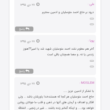
علی :
۲۸ دی ۱۳۹۵
درود بر حاج احمد متوسلیان و ادمین محترم
پاسخ
پویا :
۲۸ دی ۱۳۹۵
آخر هم معلوم نشد احمد متوسلیان شهید شد یا اسیر؟؟هنوز
زندس یا نه…و معما همچنان باقی است
پاسخ
MOSLEM :
۲۸ دی ۱۳۹۵
با تشکر از ادمین عزیز ……
حاج احمد متوسلیان هر کجا که هستندخدا یاورشان باشد … ولی
افکار و اهداف و آرمان های آنها در ذهن و قلب ما جوانان روشن
خواهد بود….. و اینکه گمانم زنده باشند … شیر در زنجیر…. انشالله