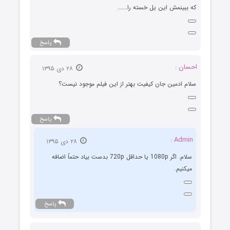
که ببینمش این یل خسته را…….
پاسخ
احسان :
۲۸ دی ۱۳۹۵
سلام ادمین جان کیفیت بهتر از این فیلم موجود نیست؟
پاسخ
Admin :
۲۸ دی ۱۳۹۵
سلام. اگر 1080p یا حداقل 720p بدست بیاد حتماً اضافه
میکنیم.
پاسخ