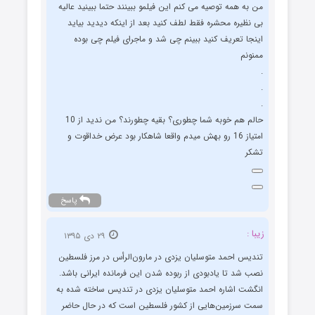
من به همه توصیه می کنم این فیلمو ببینند حتما ببینید عالیه
بی نظیره محشره فقط لطف کنید بعد از اینکه دیدید بیاید
اینجا تعریف کنید ببینم چی شد و ماجرای فیلم چی بوده
ممنونم
.
.
.
حالم هم خوبه شما چطوری؟ بقیه چطورند؟ من ندید از 10
امتیاز 16 رو بهش میدم واقعا شاهکار بود عرض خداقوت و
تشکر
پاسخ
زیبا :
۲۹ دی ۱۳۹۵
تندیس احمد متوسلیان یزدی در مارون‌الرأس در مرز فلسطین
نصب شد تا یادبودی از ربوده شدن این فرمانده ایرانی باشد.
انگشت اشاره احمد متوسلیان یزدی در تندیس ساخته شده به
سمت سرزمین‌هایی از کشور فلسطین است که در حال حاضر