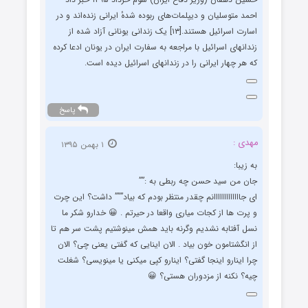
احمد متوسلیان و دیپلمات‌های ربوده شدهٔ ایرانی زنده‌اند و در
اسارت اسرائیل هستند.[۱۳] یک زندانی یونانی آزاد شده از
زندانهای اسرائیل با مراجعه به سفارت ایران در یونان ادعا کرده
که هر چهار ایرانی را در زندانهای اسرائیل دیده است.
پاسخ
مهدی :
۱ بهمن ۱۳۹۵
به زیبا:
جان من سید حسن چه ربطی به :””
ای جااااااااااااانم چقدر منتظر بودم که بیاد””” داشت؟ این چرت
و پرت ها از کجات میاری واقعا در حیرتم . 😀 خدارو شکر ما
نسل آفتابه نشدیم وگرنه باید همش مینوشتیم پشت سر هم تا
از انگشتامون خون بیاد . الان اینایی که گفتی یعنی چی؟ الان
چرا اینارو اینجا گفتی؟ اینارو کپی میکنی یا مینویسی؟ شغلت
چیه؟ نکنه از مزدوران هستی؟ 😀