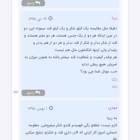
پاسخ
زیبا :
۲۹ دی ۱۳۹۵
دقیقا مثل مقایسه یک کیلو شکر و یک کیلو قند میمونه این دو
در عین اینکه هر دو از یک جنس هستند هر دو مضر هستند و
قند از شکر بدتر و شکر از قند بدتر و هر دو از هم بدتر و
پلیدتر ولی اینها شکلشون مثل هم نیست
هر چقدر کیفیت و شفافیت قند بیشتر باشه به همون میزان به
ضررش هیچ ربطی نداره
خب سوال شما چی بود؟
پاسخ
مهدی :
۱ بهمن ۱۳۹۵
به زیبا:
لازم نیست شغلتو بگی فهمیدم قندو شکر میفروشی. معلومه
حسابی امروز کار کردی که الان داری قند و شکرتو تبلیغ میکنی
😀