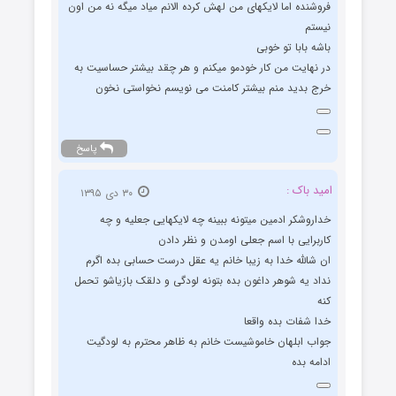
فروشنده اما لایکهای من لهش کرده الانم میاد میگه نه من اون
نیستم
باشه بابا تو خوبی
در نهایت من کار خودمو میکنم و هر چقد بیشتر حساسیت به
خرج بدید منم بیشتر کامنت می نویسم نخواستی نخون
پاسخ
امید باک :
۳۰ دی ۱۳۹۵
خداروشکر ادمین میتونه ببینه چه لایکهایی جعلیه و چه
کاربرایی با اسم جعلی اومدن و نظر دادن
ان شالله خدا به زیبا خانم یه عقل درست حسابی بده اگرم
نداد یه شوهر داغون بده بتونه لودگی و دلقک بازیاشو تحمل
کنه
خدا شفات بده واقعا
جواب ابلهان خاموشیست خانم به ظاهر محترم به لودگیت
ادامه بده