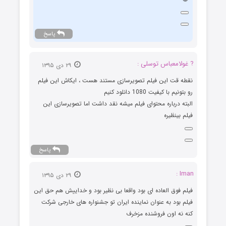
پاسخ
? غولامعباس توسلی :
۲۹ دی ۱۳۹۵
نقطه قت این فیلم تصویرسازی مستند هست ، ایکاش این فیلم
رو بتونیم با کیفیت 1080 دانلود کنیم
البته درباره محتوای فیلم میشه نقد داشت اما تصویرسازی این
فیلم بینظیره
پاسخ
Iman :
۲۹ دی ۱۳۹۵
فیلم فوق العاده ای بود واقعا بی نظیر بود و خداییش هم حق این
فیلم بود به عنوان نماینده ایران تو جشنواره های خارجی شرکت
کنه نه اون فروشنده مزخرف