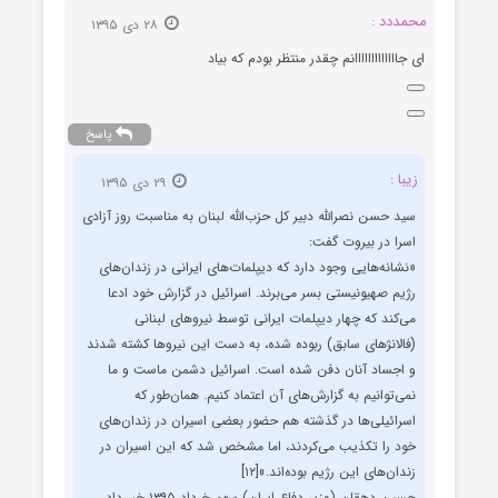
محمددد :
۲۸ دی ۱۳۹۵
ای جااااااااااااانم چقدر منتظر بودم که بیاد
پاسخ
زیبا :
۲۹ دی ۱۳۹۵
سید حسن نصرالله دبیر کل حزب‌الله لبنان به مناسبت روز آزادی
اسرا در بیروت گفت:
«نشانه‌هایی وجود دارد که دیپلمات‌های ایرانی در زندان‌های
رژیم صهیونیستی بسر می‌برند. اسرائیل در گزارش خود ادعا
می‌کند که چهار دیپلمات ایرانی توسط نیروهای لبنانی
(فالانژهای سابق) ربوده شده، به دست این نیروها کشته شدند
و اجساد آنان دفن شده است. اسرائیل دشمن ماست و ما
نمی‌توانیم به گزارش‌های آن اعتماد کنیم. همان‌طور که
اسرائیلی‌ها در گذشته هم حضور بعضی اسیران در زندان‌های
خود را تکذیب می‌کردند، اما مشخص شد که این اسیران در
زندان‌های این رژیم بوده‌اند.»[۱۲]
حسین دهقان (وزیر دفاع ایران) سوم خرداد ۱۳۹۵ خبر داد