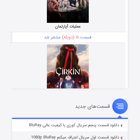
عملیات آپارتمان
۵ (دوبله)
قسمت
منتشر شد
قسمت‌های جدید
سریال زشت
۲ (زیرنویس)
قسمت
منتشر شد
دانلود قسمت پنجم سریال کوری با کیفیت عالی BluRay
دانلود قسمت اول سریال اعتراف میکنم 1080p BluRay