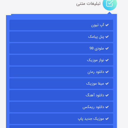
تبلیغات متنی
آپ تیون
باب اسفنجی فصل ۱۷
۶ (زیرنویس)
قسمت
منتشر شد
پنل پیامک
ملودی 98
نواز موزیک
دانلود رمان
میفا موزیک
دانلود آهنگ
رویایی برای تو
دانلود ریمکس
۱۵ (دوبله)
قسمت
منتشر شد
موزیک جدید پاپ