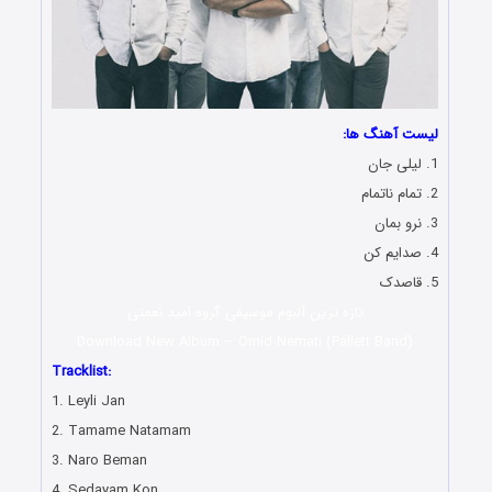
لیست آهنگ ها:
1. لیلی جان
2. تمام ناتمام
3. نرو بمان
4. صدایم کن
5. قاصدک
تازه ترین آلبوم موسیقی گروه امید نعمتی
Download New Album – Omid Nemati (
Pallett Band
)
Tracklist:
1. Leyli Jan
2. Tamame Natamam
3. Naro Beman
4. Sedayam Kon