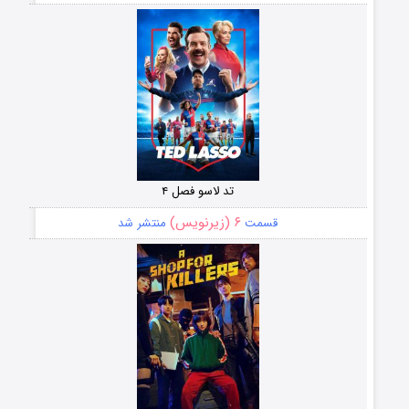
تد لاسو فصل ۴
۶ (زیرنویس)
قسمت
منتشر شد