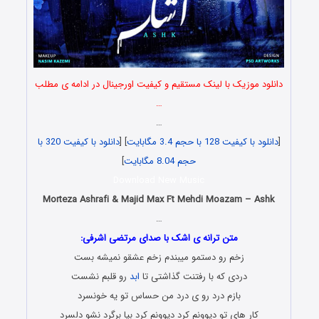
دانلود موزیک با لینک مستقیم و کیفیت اورجینال در ادامه ی مطلب
…
…
[
دانلود با کیفیت 128 با حجم 3.4 مگابایت
] [
دانلود با کیفیت 320 با
حجم 8.04 مگابایت
]
Download New Music
Morteza Ashrafi & Majid Max Ft Mehdi Moazam – Ashk
…
متن ترانه ی اشک با صدای مرتضی اشرفی:
زخم رو دستمو میبندم زخم عشقو نمیشه بست
دردی که با رفتنت گذاشتی تا
ابد
رو قلبم نشست
بازم درد رو ی درد من حساس تو یه خونسرد
کار های تو دیوونم کرد دیوونم کرد بیا برگرد نشو دلسرد