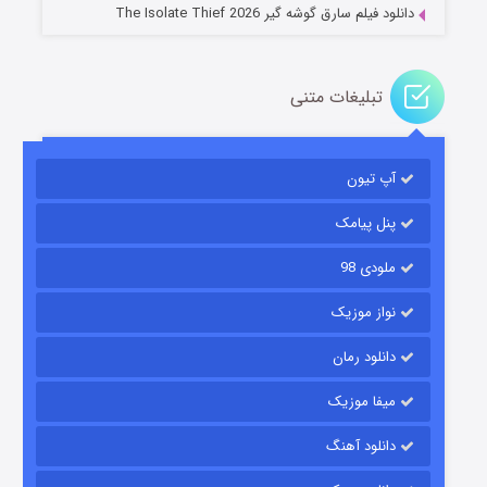
دانلود فیلم سارق گوشه گیر The Isolate Thief 2026
تبلیغات متنی
آپ تیون
مردگان متحرک: شهر مرده ۳
۲ (زیرنویس)
قسمت
منتشر شد
پنل پیامک
ملودی 98
نواز موزیک
دانلود رمان
میفا موزیک
دانلود آهنگ
شکست استوارت در نجات جهان