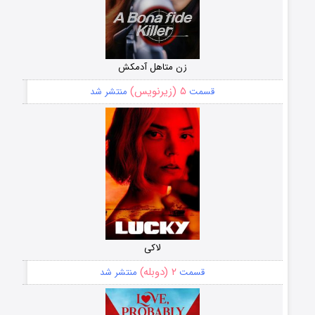
زن متاهل آدمکش
۵ (زیرنویس)
قسمت
منتشر شد
لاکی
۲ (دوبله)
قسمت
منتشر شد