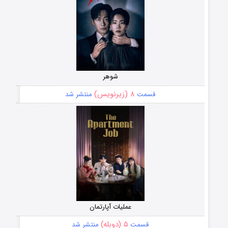
شوهر
۸ (زیرنویس)
قسمت
منتشر شد
عملیات آپارتمان
۵ (دوبله)
قسمت
منتشر شد