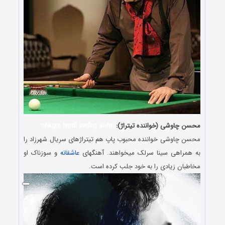
محسن چاوشی (خواننده تیتراژ):
nhkg,n lsjrdl svdhg aivhn
محسن چاوشی خواننده محبوب پاپ هم تیتراژهای سریال شهرزاد را
به همراهی سینا سرلک میخواهند. آهنگهای
عاشقانه
و سوزناک او
مخاطبان زیادی را به خود جلب کرده است.