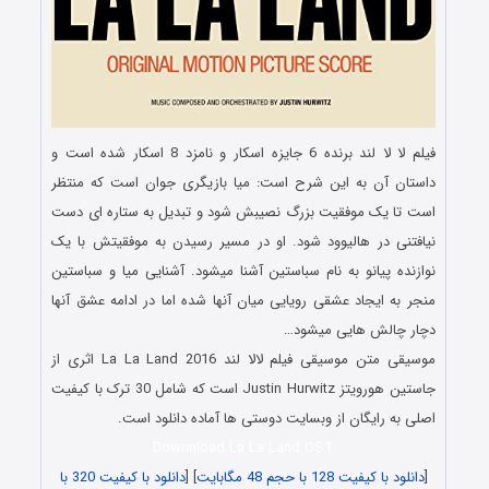
فیلم لا لا لند برنده 6 جایزه اسکار و نامزد 8 اسکار شده است و
داستان آن به این شرح است: میا بازیگری جوان است که منتظر
است تا یک موفقیت بزرگ نصیبش شود و تبدیل به ستاره ای دست
نیافتنی در هالیوود شود. او در مسیر رسیدن به موفقیتش با یک
نوازنده پیانو به نام سباستین آشنا میشود. آشنایی میا و سباستین
منجر به ایجاد عشقی رویایی میان آنها شده اما در ادامه عشق آنها
دچار چالش هایی میشود…
موسیقی متن موسیقی فیلم لالا لند La La Land 2016 اثری از
جاستین هورویتز Justin Hurwitz است که شامل 30 ترک با کیفیت
اصلی به رایگان از وبسایت دوستی ها آماده دانلود است.
Downnload La La Land OST
[
دانلود با کیفیت 128 با حجم 48 مگابایت
] [
دانلود با کیفیت 320 با