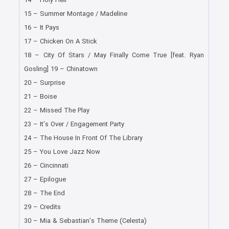
14 – Holy Hell
15 – Summer Montage / Madeline
16 – It Pays
17 – Chicken On A Stick
18 – City Of Stars / May Finally Come True [feat. Ryan
Gosling] 19 – Chinatown
20 – Surprise
21 – Boise
22 – Missed The Play
23 – It’s Over / Engagement Party
24 – The House In Front Of The Library
25 – You Love Jazz Now
26 – Cincinnati
27 – Epilogue
28 – The End
29 – Credits
30 – Mia & Sebastian’s Theme (Celesta)