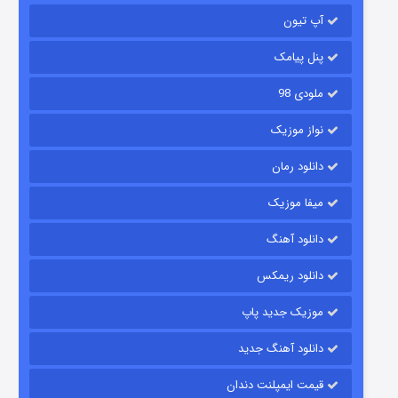
آپ تیون
باب اسفنجی فصل ۱۷
۶ (زیرنویس)
قسمت
منتشر شد
پنل پیامک
ملودی 98
نواز موزیک
دانلود رمان
میفا موزیک
دانلود آهنگ
رویایی برای تو
دانلود ریمکس
۱۵ (دوبله)
قسمت
منتشر شد
موزیک جدید پاپ
دانلود آهنگ جدید
قیمت ایمپلنت دندان