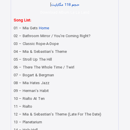
حجم 118 مگابایت
]
Download Album La La Land
Song List:
01 – Mia Gets
Home
02 – Bathroom Mirror / You’re Coming Right?
03 – Classic Rope-A-Dope
04 – Mia & Sebastian’s Theme
05 – Stroll Up The Hill
06 – There The Whole Time / Twirl
07 – Bogart & Bergman
08 – Mia Hates Jazz
09 – Herman’s Habit
10 – Rialto At Ten
11 – Rialto
12 – Mia & Sebastian’s Theme (Late For The Date)
13 – Planetarium