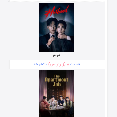
شوهر
۸ (زیرنویس)
قسمت
منتشر شد