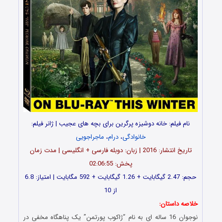
نام فیلم: خانه دوشیزه پرگرین برای بچه های عجیب | ژانر فیلم:
خانوادگی
،
درام
،
ماجراجویی
تاریخ انتشار: 2016 | زبان: دوبله فارسی + انگلیسی | مدت زمان
پخش: 02:06:55
حجم: 2.47 گیگابایت + 1.26 گیگابایت + 592 مگابایت | امتیاز: 6.8
از 10
خلاصه داستان:
نوجوان 16 ساله ای به نام “ژاکوب پورتمن” یک پناهگاه مخفی در