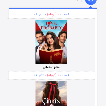
۲ (دوبله)
قسمت
منتشر شد
عشق احتمالی
۶ (دوبله)
قسمت
منتشر شد