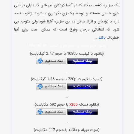
یک جزیره کشف میکند که در آنجا کودکان غیرعادی که دارای توانایی
های خاصی هستند و توسط یک زن نگهداری میشوند. ژاکوب قصد
دارد با کودکان و افراد ساکن در این جزیره آشنا شود ولی متوجه می
شود که اتفاقاتی درحال وقوع است که ممکن است برای آنها
خطرناک
باشد
…
دانلود فیلم جدید با حجم کم و کیفیت Ultra HD 4K
(دانلود با کیفیت 1080p با حجم 2.47 گیگابایت)
…
(دانلود با کیفیت 720p با حجم 1.26 گیگابایت)
…
(دانلود نسخه
x265
با حجم 592 مگابایت)
…
(صوت دوبله جداگانه با حجم 117 مگابایت)