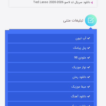
دانلود سریال تد لاسو Ted Lasso 2020-2026
تبلیغات متنی
آپ تیون
جادوگری در مغولستان
۱۴ (زیرنویس)
قسمت
منتشر شد
پنل پیامک
ملودی 98
نواز موزیک
دانلود رمان
میفا موزیک
دانلود آهنگ
باب اسفنجی فصل ۱۷