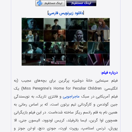
[
دانلود زیرنویس فارسی
]
درباره فیلم:
فیلم سینمایی خانهٔ دوشیزه پرگرین برای بچه‌های عجیب (به
انگلیسی: Miss Peregrine’s Home for Peculiar Children) یک
فیلم آمریکایی در سبک
ماجراجویی
و فانتزی تاریک، به نویسندگی
جین گولدمن و کارگردانی تیم برتون است، که بر اساس رمانی به
همین نام به قلم رانسم ریگز ساخته شده‌است. در این فیلم بازیگرانی
همچون اوا گرین، ایسا باترفیلد، کریس اودوود، الیسون جنی، الا
پورنل، ترنس استامپ، روپرت اورت، جودی دنچ، او-لن جونز و