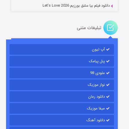
دانلود فیلم بیا عشق بورزیم Let’s Love 2026
تبلیغات متنی
باب اسفنجی فصل ۱۷
آپ تیون
۶ (زیرنویس)
قسمت
منتشر شد
پنل پیامک
ملودی 98
نواز موزیک
دانلود رمان
میفا موزیک
رویایی برای تو
دانلود آهنگ
۱۵ (دوبله)
قسمت
منتشر شد