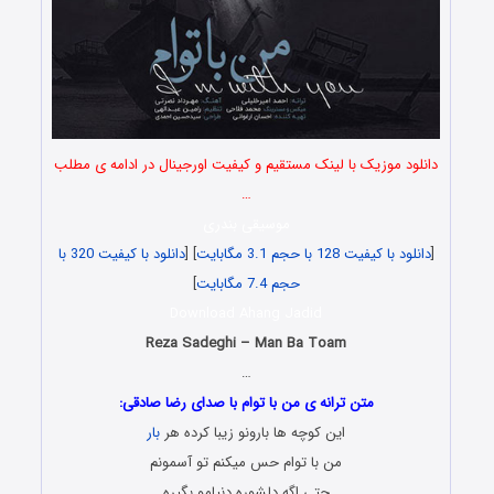
دانلود موزیک با لینک مستقیم و کیفیت اورجینال در ادامه ی مطلب
…
موسیقی بندری
[
دانلود با کیفیت 128 با حجم 3.1 مگابایت
] [
دانلود با کیفیت 320 با
حجم 7.4 مگابایت
]
Download Ahang Jadid
Reza Sadeghi – Man Ba Toam
…
متن ترانه ی من با توام با صدای رضا صادقی:
این کوچه ها بارونو زیبا کرده هر
بار
من با توام حس میکنم تو آسمونم
حتی اگه دلشوره دنیامو بگیره