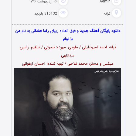
Admin
۰۶ اردیبهشت ۱۳۹۶
ترانه
316132 بازدید
دانلود رایگان آهنگ جدید
و فوق العاده زیبای
رضا صادقی
به نام
من
با توام
ترانه: احمد امیرخلیلی / ملودی: مهرداد نصرتی / تنظیم: رامین
عبداللهی
میکس و مستر: محمد فلاحی / تهیه کننده: احسان ارغوانی