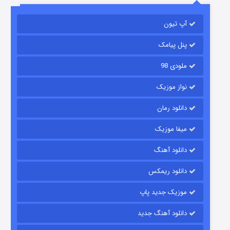
آپ تیون
باب اسفنجی فصل ۱۷
6 (زیرنویس)
قسمت
منتشر شد
پنل پیامک
ملودی 98
نواز موزیک
دانلود رمان
میفا موزیک
دانلود آهنگ
رویایی برای تو
دانلود ریمکس
15 (دوبله)
قسمت
منتشر شد
موزیک جدید پاپ
دانلود آهنگ جدید