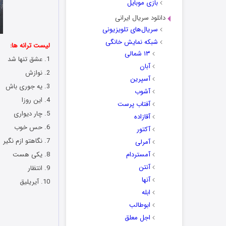
بازی موبایل
دانلود سریال ایرانی
سریال‌های تلویزیونی
شبکه نمایش خانگی
لیست ترانه ها:
۱۳ شمالی
1. عشق تنها شد
آبان
2. نوازش
آسپرین
3. یه جوری باش
آشوب
4. این روزا
آفتاب پرست
5. چار دیواری
آقازاده
6. حس خوب
آکتور
7. نگاهتو ازم نگیر
آمرلی
آمستردام
8. یکی هست
آنتن
9. انتظار
آنها
10. آیریلیق
ابله
ابوطالب
اجل معلق