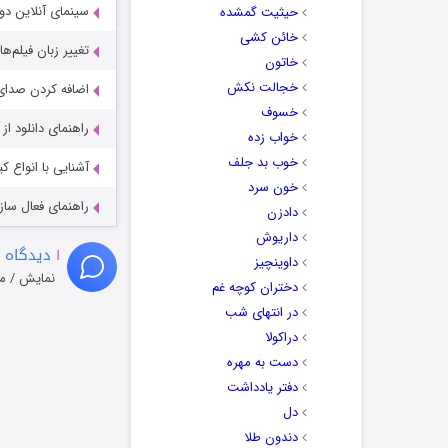
سینمای آنلاین دو
حیثیت گمشده
خائن کشی
تغییر زبان فیلم‌ها
خاتون
خجالت نکش
اضافه کردن صدای 
خسوف
راهنمای دانلود ا
خواب زده
خوب بد جلف
آشنایی با انواع ک
خون سرد
راهنمای فعال سازی کیفیت R
دادزن
داریوش
۱
دیدگاه 
داوینچیز
نمایش / م
دختران کوچه غم
در انتهای شب
دراکولا
دست به مهره
دفتر یادداشت
دل
دندون طلا