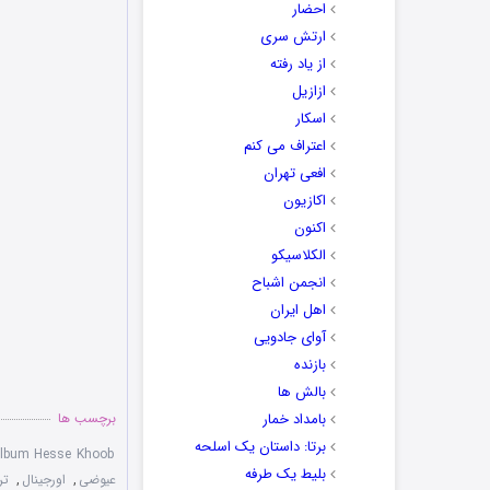
احضار
ارتش سری
از یاد رفته
ازازیل
اسکار
اعتراف می کنم
افعی تهران
اکازیون
اکنون
الکلاسیکو
انجمن اشباح
اهل ایران
آوای جادویی
بازنده
بالش ها
بامداد خمار
برچسب ها
برتا: داستان یک اسلحه
lbum Hesse Khoob
بلیط یک‌‌ طرفه
عیوضی
,
اورجینال
,
تر