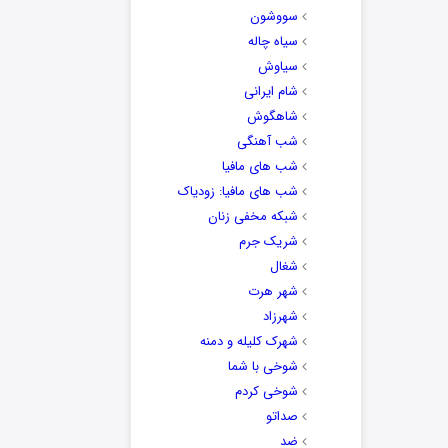
سووشون
سیاه چاله
سیاوش
شام ایرانی
شاهگوش
شب آهنگی
شب های مافیا
شب های مافیا: زودیاک
شبکه مخفی زنان
شریک جرم
شغال
شهر هرت
شهرزاد
شهرک کلیله و دمنه
شوخی با شما
شوخی کردم
صداتو
ضد