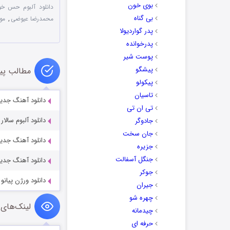
بوی خون
دانلود آلبوم حس خ
بی گناه
محمدرضا عیوضی
,
مو
پدر گواردیولا
پدرخوانده
پوست شیر
پیشگو
مطالب پی
پیکولو
تاسیان
دانلود آهنگ جدید
تی ان تی
دانلود آلبوم سالار
جادوگر
جان سخت
دانلود آهنگ جدید
جزیره
جنگل آسفالت
دانلود آهنگ جدید
جوکر
دانلود ورژن پیانو 
جیران
چهره شو
لینک‌های 
چیدمانه
حرفه ای