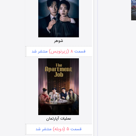
شوهر
۸ (زیرنویس)
قسمت
منتشر شد
عملیات آپارتمان
۵ (دوبله)
قسمت
منتشر شد