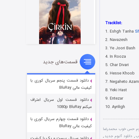
Tracklist:
1. Eshgh Tanha
S
2. Navazesh
3. Ye Joori Bash
4. In Rooza
قسمت‌های جدید
سریال زشت
5. Char Divari
۲ (زیرنویس)
قسمت
منتشر شد
6. Hesse Khoob
دانلود قسمت پنجم سریال کوری با
7. Negaheto Azam
کیفیت عالی BluRay
8. Yeki Hast
9. Entezar
دانلود قسمت اول سریال اعتراف
10. Ayriligh
میکنم 1080p BluRay
دانلود قسمت چهارم سریال کوری با
کیفیت عالی BluRay
وم حس خوب محمدرضا
ب
,
دانلود آلبوم جدید
,
دانلود سریال بیست و یک با کیفیت