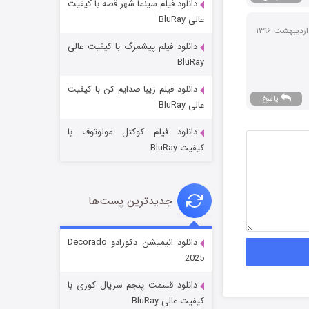
دانلود فیلم سینما شهر قصه با کیفیت
عالی BluRay
دانلود فیلم پیشمرگ با کیفیت عالی
BluRay
دانلود فیلم زیبا صدایم کن با کیفیت
جادوگری در مغولستان
پاسخ
عالی BluRay
14 (زیرنویس)
قسمت
منتشر شد
دانلود فیلم کوکتل مولوتوف با
کیفیت BluRay
جدیدترین پست‌ها
دانلود انیمیشن دکورادو Decorado
2025
باب اسفنجی فصل ۱۷
دانلود قسمت پنجم سریال کوری با
6 (زیرنویس)
قسمت
منتشر شد
کیفیت عالی BluRay