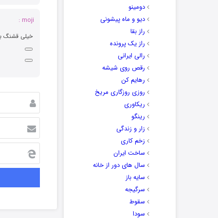
دومینو
دیو و ماه پیشونی
moji :
راز بقا
خیلی قشنگ بو
راز یک پرونده
رالی ایرانی
رقص روی شیشه
رهایم کن
روزی روزگاری مریخ
ریکاوری
رینگو
زار و زندگی
زخم کاری
ساخت ایران
سال های دور از خانه
سایه باز
سرگیجه
سقوط
سودا