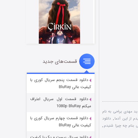
قسمت‌های جدید
سریال زشت
2 (زیرنویس)
قسمت
منتشر شد
دانلود قسمت پنجم سریال کوری با
کیفیت عالی BluRay
دانلود قسمت اول سریال اعتراف
میکنم 1080p BluRay
د مهدی یراحی به نام
دانلود قسمت چهارم سریال کوری با
دم از این آدما
,
دانلود
کیفیت عالی BluRay
 بنام چه چیزا شنیدم
,
دانلود سریال بیست و یک با کیفیت