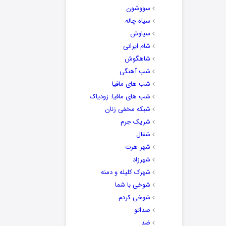
سووشون
سیاه چاله
سیاوش
شام ایرانی
شاهگوش
شب آهنگی
شب های مافیا
شب های مافیا: زودیاک
شبکه مخفی زنان
شریک جرم
شغال
شهر هرت
شهرزاد
شهرک کلیله و دمنه
شوخی با شما
شوخی کردم
صداتو
ضد