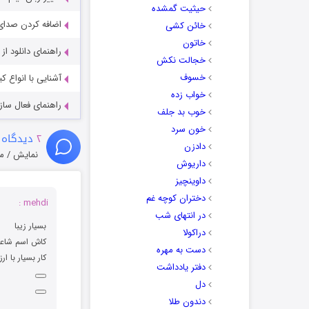
حیثیت گمشده
اضافه کردن صدای 
خائن کشی
خاتون
راهنمای دانلود ا
خجالت نکش
خسوف
آشنایی با انواع ک
خواب زده
راهنمای فعال سازی کیفیت R
خوب بد جلف
خون سرد
۲
دیدگاه 
دادزن
نمایش / م
داریوش
داوینچیز
دختران کوچه غم
mehdi :
در انتهای شب
بسیار زیبا
دراکولا
کاش اسم شاع
دست به مهره
کار بسیار با ار
دفتر یادداشت
دل
دندون طلا