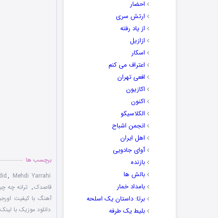
احضار
ارتش سری
از یاد رفته
ازازیل
اسکار
اعتراف می کنم
افعی تهران
اکازیون
اکنون
الکلاسیکو
انجمن اشباح
اهل ایران
آوای جادویی
برچسب ها
بازنده
بالش ها
did
,
Mehdi Yarrahi
بامداد خمار
قاصدک
,
ترانه چه چی
برتا: داستان یک اسلحه
آهنگ با کیفیت اورجی
دانلود موزیک با لینک
بلیط یک‌‌ طرفه