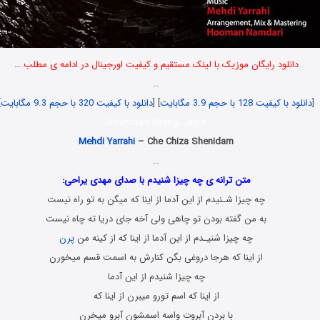
دانلود رایگان موزیک با لینک مستقیم و کیفیت اورجینال در ادامه ی مطلب …
…
[
دانلود با کیفیت 128 با حجم 3.9 مگابایت
] [
دانلود با کیفیت 320 با حجم 9.3 مگابایت
]
Download Ahang Jadid
Mehdi Yarrahi
– Che Chiza Shenidam
…
متن ترانه ی چه چیزا شنیدم با صدای مهدی یراحی:
چه چیزا شـنیدم از این آدما از اینا که میگن به تو راه نیست
به من گفته بودن تو چاهی ولی آخه جای دریا ته چاه نیست
چه چیزا شنیـدم از این آدما از اینا که از کینه من
پرن
از اینا که هرجا دروغی بگن کنارش به اسمت قسم میخورن
چه چیزا شنیدم از این آدما
از اینا که اسم تورو میبرن از اینا که
با بردن آبروت واسه اسمشون آبرو میخرن