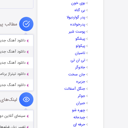
بوی خون
بی گناه
پدر گواردیولا
مطالب پی
پدرخوانده
پوست شیر
پیشگو
دانلود آهنگ جدید
پیکولو
دانلود آهنگ جدی
تاسیان
تی ان تی
دانلود آهنگ جدید
جادوگر
دانلود تیتراژ برنامه ساعت 25 حمیدرضا ترکا
جان سخت
جزیره
دانلود آهنگ جدید 
جنگل آسفالت
جوکر
لینک‌های 
جیران
چهره شو
سینمای آنلاین دو
چیدمانه
حرفه ای
تغییر زبان فیلم‌ها