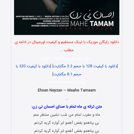
دانلود رایگان موزیک با لینک مستقیم و کیفیت اورجینال در ادامه ی
مطلب …
دانلود موسیقی و آهنگهای ایرانی
[
دانلود با کیفیت 128 با حجم 3.2 مگابایت
] [
دانلود با کیفیت 320 با
حجم 8.1 مگابایت
]
Download New Song
Ehsan Neyzan – Maahe Tamaam
…
متن ترانه ی ماه تمام با صدای احسان نی زن:
ماه و مغرب تمام من شب نشین منتظر منم
بی پناهمو بغض آهمو ابر آواره گریه کردنم
بی پناهمو بغض آهمو ابر آواره گریه کردنم